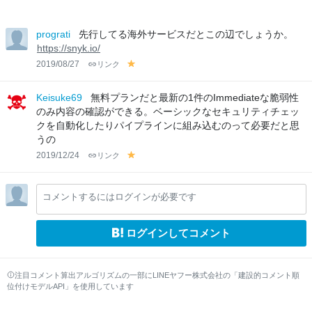
prograti
先行してる海外サービスだとこの辺でしょうか。
https://snyk.io/
2019/08/27
リンク
y
el
lo
Keisuke69
無料プランだと最新の1件のImmediateな脆弱性
w
のみ内容の確認ができる。ベーシックなセキュリティチェッ
クを自動化したりパイプラインに組み込むのって必要だと思
うの
2019/12/24
リンク
y
el
lo
コメントするにはログインが必要です
w
ログインしてコメント
注目コメント算出アルゴリズムの一部にLINEヤフー株式会社の「建設的コメント順
位付けモデルAPI」を使用しています