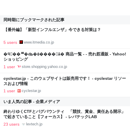
同時期にブックマークされた記事
【番外編】「新型インフルエンザ」今できる対策は？
5 users
www.itmedia.co.jp
�ϥ󥺥��ꥸ�ʥ�۵����񥻥å� 商品一覧 - - 売れ筋通販 - Yahoo!
ショッピング
1 user
store.shopping.yahoo.co.jp
cyclestar.jp - このウェブサイトは販売用です！ - cyclestar リソー
スおよび情報
1 user
cyclestar.jp
いま人気の記事 - 企業メディア
終わりゆくCTFとバグバウンティ 「競技、賞金、責任ある開示」
で起きていること【フォーカス】 - レバテックLAB
23 users
levtech.jp