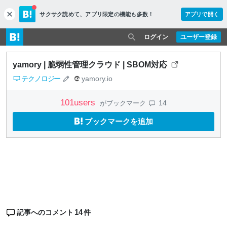
サクサク読めて、
アプリ限定の機能も多数！
アプリで開く
c
l
o
ログイン
ユーザー登録
s
e
yamory | 脆弱性管理クラウド | SBOM対応
テクノロジー
yamory.io
101
users
14
がブックマーク
ブックマークを追加
14
記事へのコメント
件