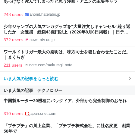
あっけなく死んでしまったと思う漫画・アニメの主要キャラ
248 users
anond.hatelabo.jp
少年ジャンプの人気マンガグッズを“大量注文しキャンセル”繰り返
したか 女逮捕 総額43億円以上（2026年8月6日掲載）｜日テレ
NEWS NNN
372 users
news.ntv.co.jp
ワールドトリガー最大の発明は、味方同士を殺し合わせたことだ。
｜まくらぎ
211 users
note.com/makuragi_note
いま人気の記事をもっと読む
いま人気の記事 - テクノロジー
中国製ルーター20機種にバックドア、外部から完全制御のおそれ
310 users
japan.cnet.com
「プチプチ」の川上産業、「プチプチ株式会社」に社名変更 創業
58年で