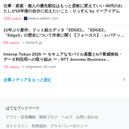
仕事・家庭・個人の優先順位はもっと柔軟に変えていい 40代のわ
たしが10年後の自分に伝えたいこと - りっすん by イーアイデム
109 users
www.e-aidem.com
21年ぶり新作、ドット絵エディタ「EDGE1」「EDGE2」
「Edge3」の歴史について作者に聞く【フォーカス】 - レバテック
LAB
89 users
levtech.jp
Interop Tokyo 2026 〜 セキュアなモバイル基盤とIoT脅威検知・
データ利活用への取り組み 〜 - NTT docomo Business
Engineers' Blog
18 users
engineers.ntt.com
企業メディアをもっと読む
はてなブックマーク
アプリ・拡張機能
開発ブログ
ヘルプ
お問い合わせ
ガイドライン
利用規約
プライバシーポリシー