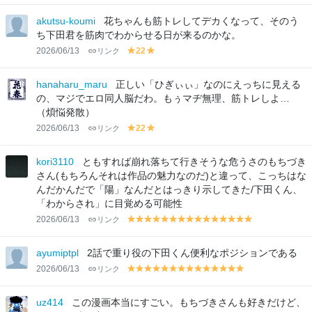
el
el
lo
lo
akutsu-koumi
花ちゃんも筋トレしてデカくなって、そのう
w
w
ち下田君を筋肉でわからせる日が来るのかな。
2026/06/13
リンク
22
y
y
el
el
lo
lo
hanaharu_maru
正しい「ひぎぃぃ」なのにえっちに見える
w
w
の、マジでエロ同人脳だわ。もぅマヂ無理、筋トレしよ…
（煩悩発散）
2026/06/13
リンク
22
y
y
el
el
lo
lo
kori3110
ともすれば崩れ落ちて行きそうな危うさのもちづき
w
w
さん(もちろんそれは作品の魅力なのだ)と違って、こっちはな
んだかんだで「陽」なんだとはっきり示してきた/下田くん、
「わからされ」に目覚める可能性
2026/06/13
リンク
y
y
y
y
y
y
y
y
y
y
y
y
y
y
y
el
el
el
el
el
el
el
el
el
el
el
el
el
el
el
lo
lo
lo
lo
lo
lo
lo
lo
lo
lo
lo
lo
lo
lo
lo
ayumiptpl
2話で重り役の下田くん便利なポジションである
w
w
w
w
w
w
w
w
w
w
w
w
w
w
w
2026/06/13
リンク
y
y
y
y
y
y
y
y
y
y
y
y
y
y
el
el
el
el
el
el
el
el
el
el
el
el
el
el
lo
lo
lo
lo
lo
lo
lo
lo
lo
lo
lo
lo
lo
lo
uz414
この漫画本当にすごい。もちづきさんも好きだけど、