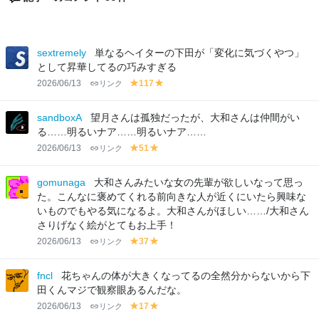
sextremely
単なるヘイターの下田が「変化に気づくやつ」
として昇華してるの巧みすぎる
2026/06/13
リンク
117
y
y
el
el
lo
lo
sandboxA
望月さんは孤独だったが、大和さんは仲間がい
w
w
る……明るいナア……明るいナア……
2026/06/13
リンク
51
y
y
el
el
lo
lo
gomunaga
大和さんみたいな女の先輩が欲しいなって思っ
w
w
た。こんなに褒めてくれる前向きな人が近くにいたら興味な
いものでもやる気になるよ。大和さんがほしい……/大和さん
さりげなく絵がとてもお上手！
2026/06/13
リンク
37
y
y
el
el
lo
lo
fncl
花ちゃんの体が大きくなってるの全然分からないから下
w
w
田くんマジで観察眼あるんだな。
2026/06/13
リンク
17
y
y