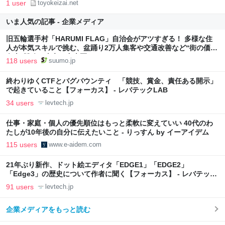
1 user
toyokeizai.net
いま人気の記事 - 企業メディア
旧五輪選手村「HARUMI FLAG」自治会がアツすぎる！ 多様な住
人が本気スキルで挑む、盆踊り2万人集客や交通改善など“街の価値
向上”戦略 東京・中央区
118 users
suumo.jp
終わりゆくCTFとバグバウンティ 「競技、賞金、責任ある開示」
で起きていること【フォーカス】 - レバテックLAB
34 users
levtech.jp
仕事・家庭・個人の優先順位はもっと柔軟に変えていい 40代のわ
たしが10年後の自分に伝えたいこと - りっすん by イーアイデム
115 users
www.e-aidem.com
21年ぶり新作、ドット絵エディタ「EDGE1」「EDGE2」
「Edge3」の歴史について作者に聞く【フォーカス】 - レバテック
LAB
91 users
levtech.jp
企業メディアをもっと読む