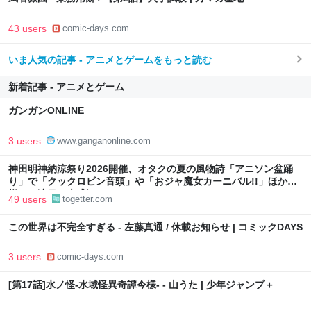
43 users
comic-days.com
いま人気の記事 - アニメとゲームをもっと読む
新着記事 - アニメとゲーム
ガンガンONLINE
3 users
www.ganganonline.com
神田明神納涼祭り2026開催、オタクの夏の風物詩「アニソン盆踊
り」で「クックロビン音頭」や「おジャ魔女カーニバル!!」ほか
様々な演目で大盛況
49 users
togetter.com
この世界は不完全すぎる - 左藤真通 / 休載お知らせ | コミックDAYS
3 users
comic-days.com
[第17話]水ノ怪-水域怪異奇譚今様- - 山うた | 少年ジャンプ＋