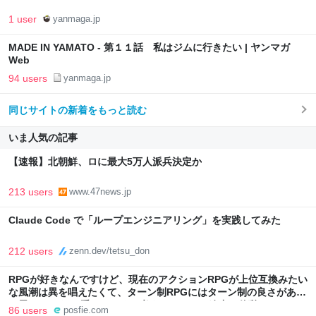
1 user
yanmaga.jp
MADE IN YAMATO - 第１１話 私はジムに行きたい | ヤンマガ
Web
94 users
yanmaga.jp
同じサイトの新着をもっと読む
いま人気の記事
【速報】北朝鮮、ロに最大5万人派兵決定か
213 users
www.47news.jp
Claude Code で「ループエンジニアリング」を実践してみた
212 users
zenn.dev/tetsu_don
RPGが好きなんですけど、現在のアクションRPGが上位互換みたい
な風潮は異を唱えたくて、ターン制RPGにはターン制の良さがある
と思ってます 一手をじっくり考えられたり、途中で休憩したりでき
86 users
posfie.com