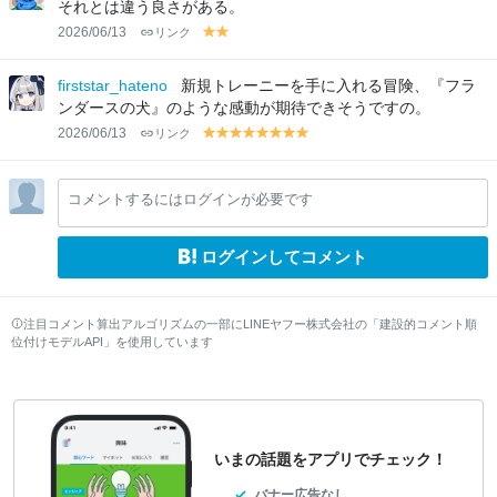
w
w
w
w
w
w
w
w
w
w
w
w
w
w
それとは違う良さがある。
2026/06/13
リンク
y
y
el
el
lo
lo
firststar_hateno
新規トレーニーを手に入れる冒険、『フラ
w
w
ンダースの犬』のような感動が期待できそうですの。
2026/06/13
リンク
y
y
y
y
y
y
y
y
el
el
el
el
el
el
el
el
lo
lo
lo
lo
lo
lo
lo
lo
コメントするにはログインが必要です
w
w
w
w
w
w
w
w
ログインしてコメント
注目コメント算出アルゴリズムの一部にLINEヤフー株式会社の「建設的コメント順
位付けモデルAPI」を使用しています
いまの話題をアプリでチェック！
バナー広告なし