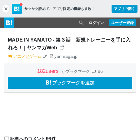
サクサク読めて、
アプリ限定の機能も多数！
アプリで開く
c
l
o
ログイン
ユーザー登録
s
e
MADE IN YAMATO - 第３話 新規トレーニーを手に入
れろ！ | ヤンマガWeb
アニメとゲーム
yanmaga.jp
182
users
96
がブックマーク
ブックマークを追加
96
記事へのコメント
件