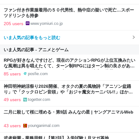
るのがターン制の良さじゃないですか もっとターン制を煮詰めて欲
しい→「既出だと思うがここはオクトパストラベラーを推したい
ファン付き作業服着用の５０代男性、熱中症の疑いで死亡…スポー
(´・ω・｀)」
ツドリンクも持参
205 users
www.yomiuri.co.jp
いま人気の記事をもっと読む
いま人気の記事 - アニメとゲーム
RPGが好きなんですけど、現在のアクションRPGが上位互換みたい
な風潮は異を唱えたくて、ターン制RPGにはターン制の良さがある
と思ってます 一手をじっくり考えられたり、途中で休憩したりでき
85 users
posfie.com
るのがターン制の良さじゃないですか もっとターン制を煮詰めて欲
しい→「既出だと思うがここはオクトパストラベラーを推したい
神田明神納涼祭り2026開催、オタクの夏の風物詩「アニソン盆踊
(´・ω・｀)」
り」で「クックロビン音頭」や「おジャ魔女カーニバル!!」ほか
様々な演目で大盛況
49 users
togetter.com
二月に殺して桜に埋める・第9話 みんなの星 | ヤングアニマルWeb
43 users
younganimal.com
武者嶽園 - 業務用餅 / 【第2話】入学試験 | 月マガ基地