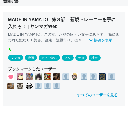
関連記事
MADE IN YAMATO - 第３話 新規トレーニーを手に
入れろ！ | ヤンマガWeb
MADE IN YAMATO。この女、ただの筋トレ女子にあらず、 筋に囚
われた獣なり‼ 美容、健康、話題作り、様々...
概要を表示
g
r
マンガ
漫画
あとで読む
ネタ
web
社会
e
e
ブックマークしたユーザー
n
すべてのユーザーを見る