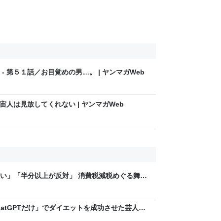
ret - 第５１話／お目覚めの男‥‥。 | ヤンマガWeb
宙人は見放してくれない | ヤンマガWeb
い」「半分以上が反対」 消費税減税めぐる舞台
と本音【スポットライト】｜FNNプライムオン
hatGPTだけ」でダイエットを成功させた芸人を
」な減量メソッドに驚き | 日刊SPA!