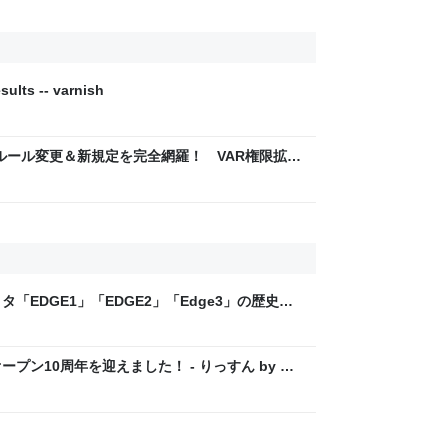
ults -- varnish
6】ルール変更＆新規定を完全網羅！ VAR権限拡
ーム制の仕組みとは？ | サッカーキング
「EDGE1」「EDGE2」「Edge3」の歴史に
 - レバテックLAB
プン10周年を迎えました！ - りっすん by イ