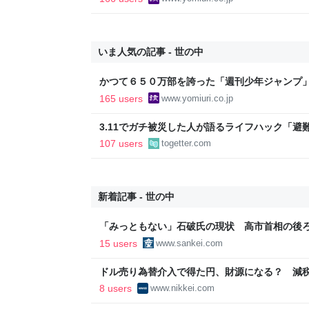
いま人気の記事 - 世の中
かつて６５０万部を誇った「週刊少年ジャンプ
割れ…国内の紙雑誌で「１００万部超」ゼロに
165 users
www.yomiuri.co.jp
3.11でガチ被災した人が語るライフハック「
持ってますか？』と言われてもYESと答えちゃ
107 users
togetter.com
る
新着記事 - 世の中
「みっともない」石破氏の現状 高市首相の後
格はあるか 阿比留瑠比の極言御免
15 users
www.sankei.com
ドル売り為替介入で得た円、財源になる？ 減税5
済新聞
8 users
www.nikkei.com