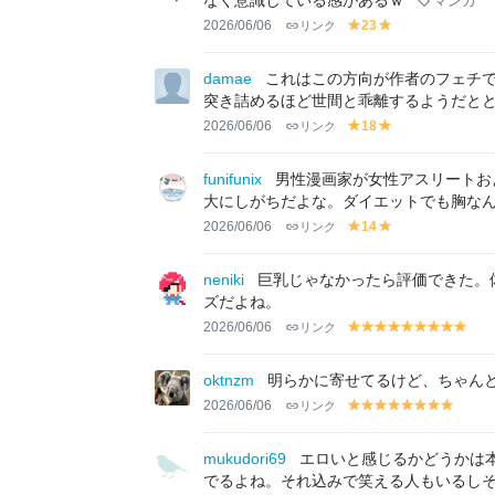
なく意識している感があるｗ
マンガ
n
2026/06/06
リンク
23
y
y
el
el
lo
lo
damae
これはこの方向が作者のフェチ
w
w
突き詰めるほど世間と乖離するようだと
2026/06/06
リンク
18
y
y
el
el
lo
lo
funifunix
男性漫画家が女性アスリートお
w
w
大にしがちだよな。ダイエットでも胸な
2026/06/06
リンク
14
y
y
el
el
lo
lo
neniki
巨乳じゃなかったら評価できた。
w
w
ズだよね。
2026/06/06
リンク
y
y
y
y
y
y
y
y
y
el
el
el
el
el
el
el
el
el
lo
lo
lo
lo
lo
lo
lo
lo
lo
oktnzm
明らかに寄せてるけど、ちゃん
w
w
w
w
w
w
w
w
w
2026/06/06
リンク
y
y
y
y
y
y
y
y
el
el
el
el
el
el
el
el
lo
lo
lo
lo
lo
lo
lo
lo
mukudori69
エロいと感じるかどうかは
w
w
w
w
w
w
w
w
でるよね。それ込みで笑える人もいるし