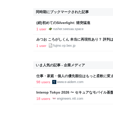
同時期にブックマークされた記事
(続)初めてのSilverlight: 猪突猛進
1 user
rusher.seesaa.space
みつお ころがしくん 本当に再現性あり？ 評判
1 user
fujino.vp.bex.jp
いま人気の記事 - 企業メディア
仕事・家庭・個人の優先順位はもっと柔軟に変えて
後の自分に伝えたいこと - りっすん by イーア
98 users
www.e-aidem.com
Interop Tokyo 2026 〜 セキュアなモバ
への取り組み 〜 - NTT docomo Business Engin
18 users
engineers.ntt.com