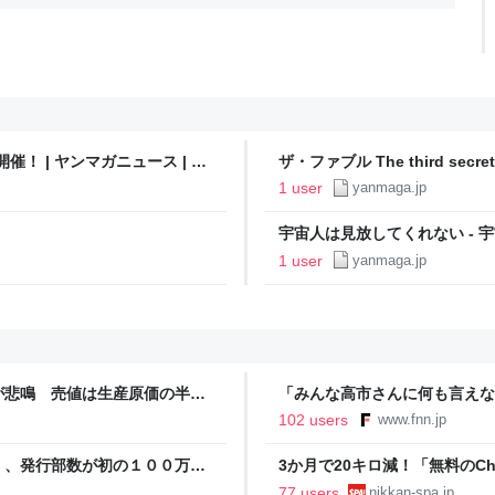
催！ | ヤンマガニュース | ヤ
ザ・ファブル The third sec
1 user
yanmaga.jp
宇宙人は見放してくれない - 宇
1 user
yanmaga.jp
が悲鳴 売値は生産原価の半分
「みんな高市さんに何も言えな
農家も｜FNNプライムオンラ
裏 自民党内でくすぶる慎重論
102 users
www.fnn.jp
ライン
」、発行部数が初の１００万部
3か月で20キロ減！「無料のC
直撃。「相手が人間だったらムリ
77 users
nikkan-spa.jp