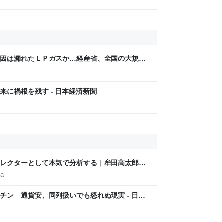
因は漏れたＬＰガスか…経産省、全国の大規模
に禍根を残す - 日本経済新聞
レクターとして本気で分析する｜牟田高太郎｜
ta
チン 通貨安、同列扱いでも怒れぬ現実 - 日本