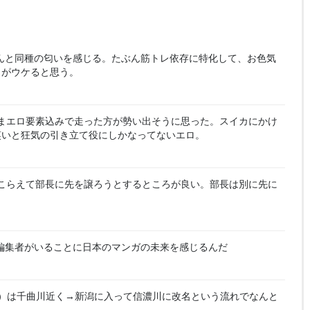
んと同種の匂いを感じる。たぶん筋トレ依存に特化して、お色気
うがウケると思う。
まエロ要素込みで走った方が勢い出そうに思った。スイカにかけ
笑いと狂気の引き立て役にしかなってないエロ。
こらえて部長に先を譲ろうとするところが良い。部長は別に先に
編集者がいることに日本のマンガの未来を感じるんだ
）は千曲川近く→新潟に入って信濃川に改名という流れでなんと