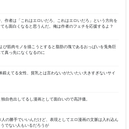
で、作者は「これはエロいだろ、これはエロいだろ」という方向を
とても面白くなると思うんだ。俺は作者のフェチを応援するよ？
よび筋肉モノを描こうとすると脂肪の塊であるおっぱいを兎角巨
んて真っ先になくなるのに
体鍛えてる女性、貧乳とは言わないがだいたい大きすぎないサイ
と独自色出してるし漫画として面白いので高評価。
本人の勝手でいいんだけど、表現としてエロ漫画の文脈は入れ込ん
そうでない人もいるだろうが