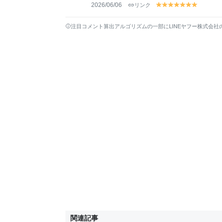
2026/06/06
リンク
y
y
y
y
y
y
y
el
el
el
el
el
el
el
lo
lo
lo
lo
lo
lo
lo
注目コメント算出アルゴリズムの一部にLINEヤフー株式会社
w
w
w
w
w
w
w
関連記事