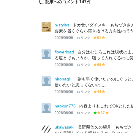
147
記事へのコメント
件
n-styles
ドカ食いダイスキ！もちづきさ
要素を省くぐらい突き抜ける方向性のほ
2026/06/06
リンク
61
y
y
el
el
lo
lo
flowerload
自分はむしろこれは現状のま
w
w
る塩とでもいうか、狙って入れてるのに
2026/06/06
リンク
66
y
y
el
el
lo
lo
hironagi
一刻も早く使いたいのにぐっと
w
w
使いたいと思ってないのに。
2026/06/06
リンク
44
y
y
el
el
lo
lo
naokun776
内容よりもこれでOKとした
w
w
2026/06/06
リンク
37
g
y
y
r
el
el
e
lo
lo
ukawasaki
長野県佐久の望月（もちづき
e
w
w