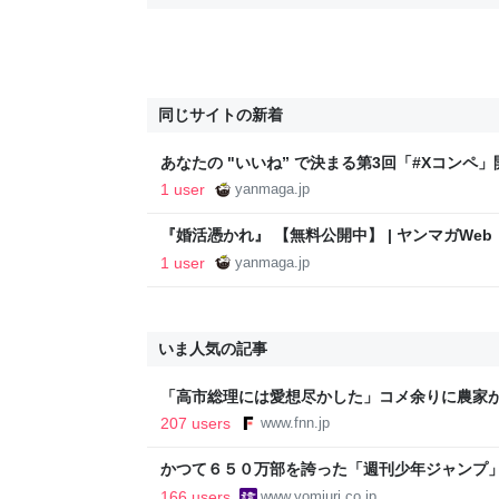
同じサイトの新着
あなたの "いいね” で決まる第3回「#Xコンペ」開
ンマガWeb
1 user
yanmaga.jp
『婚活憑かれ』 【無料公開中】 | ヤンマガWeb
1 user
yanmaga.jp
いま人気の記事
「高市総理には愛想尽かした」コメ余りに農家
以下に…肥料代や燃料代は高騰「今年でやめる」
207 users
www.fnn.jp
イン
かつて６５０万部を誇った「週刊少年ジャンプ
割れ…国内の紙雑誌で「１００万部超」ゼロに
166 users
www.yomiuri.co.jp