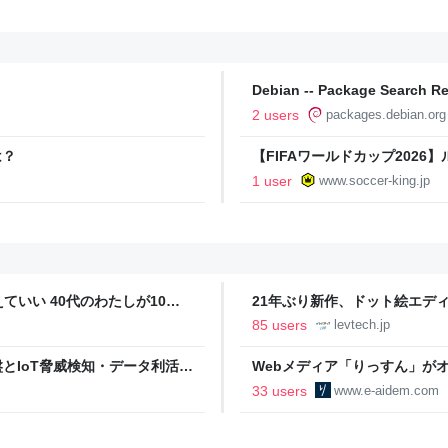
Debian -- Package Search Res
2 users
packages.debian.org
は？
【FIFAワールドカップ202
大、5秒カウントダウン、48チ
1 user
www.soccer-king.jp
いい 40代のわたしが10年
21年ぶり新作、ドット絵エディタ
イデム
ついて作者に聞く【フォーカス】
85 users
levtech.jp
イル基盤とIoT脅威検知・データ利活用
Webメディア「りっすん」がオー
eers' Blog
ーアイデム
33 users
www.e-aidem.com