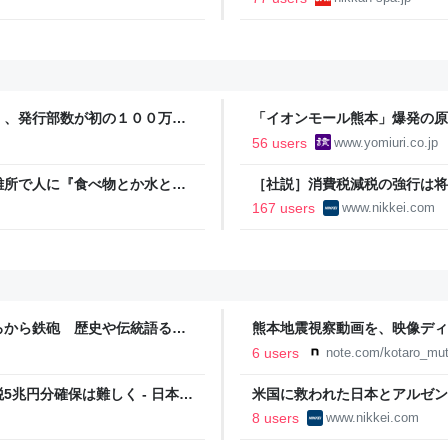
」、発行部数が初の１００万部
「イオンモール熊本」爆発の原
施設でガス供給設備の点検要請
56 users
www.yomiuri.co.jp
避難所で人に『食べ物とか水とか
［社説］消費税減税の強行は将来
ダメ」→苦い経験談が寄せられ
167 users
www.nikkei.com
ろから鉄砲 歴史や伝統語る資
熊本地震視察動画を、映像ディ
映像で、想いをつなぐ
6 users
note.com/kotaro_mu
兆円分確保は難しく - 日本経
米国に救われた日本とアルゼン
経済新聞
8 users
www.nikkei.com