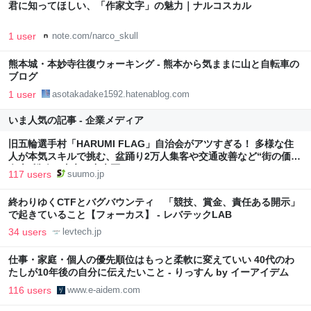
君に知ってほしい、「作家文字」の魅力｜ナルコスカル
1 user
note.com/narco_skull
熊本城・本妙寺往復ウォーキング - 熊本から気ままに山と自転車の
ブログ
1 user
asotakadake1592.hatenablog.com
いま人気の記事 - 企業メディア
旧五輪選手村「HARUMI FLAG」自治会がアツすぎる！ 多様な住
人が本気スキルで挑む、盆踊り2万人集客や交通改善など“街の価値
向上”戦略 東京・中央区
117 users
suumo.jp
終わりゆくCTFとバグバウンティ 「競技、賞金、責任ある開示」
で起きていること【フォーカス】 - レバテックLAB
34 users
levtech.jp
仕事・家庭・個人の優先順位はもっと柔軟に変えていい 40代のわ
たしが10年後の自分に伝えたいこと - りっすん by イーアイデム
116 users
www.e-aidem.com