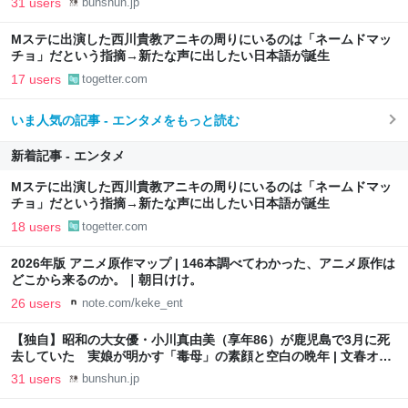
31 users
bunshun.jp
Mステに出演した西川貴教アニキの周りにいるのは「ネームドマッ
チョ」だという指摘→新たな声に出したい日本語が誕生
17 users
togetter.com
いま人気の記事 - エンタメをもっと読む
新着記事 - エンタメ
Mステに出演した西川貴教アニキの周りにいるのは「ネームドマッ
チョ」だという指摘→新たな声に出したい日本語が誕生
18 users
togetter.com
2026年版 アニメ原作マップ | 146本調べてわかった、アニメ原作は
どこから来るのか。｜朝日けけ。
26 users
note.com/keke_ent
【独自】昭和の大女優・小川真由美（享年86）が鹿児島で3月に死
去していた 実娘が明かす「毒母」の素顔と空白の晩年 | 文春オン
ライン
31 users
bunshun.jp