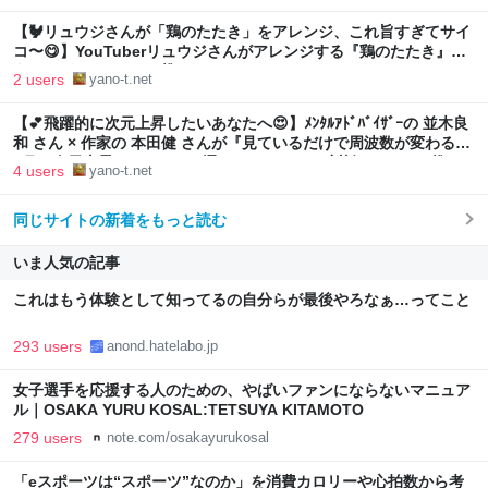
【🐓リュウジさんが「鶏のたたき」をアレンジ、これ旨すぎてサイ
コ〜😋】YouTuberリュウジさんがアレンジする『鶏のたたき』、
うますぎ〜⁉️≪めちゃ推しYouTube≫ - YANO-T’ｓ blog
2 users
yano-t.net
【💕飛躍的に次元上昇したいあなたへ😍】ﾒﾝﾀﾙｱﾄﾞﾊﾞｲｻﾞｰの 並木良
和 さん × 作家の 本田健 さんが『見ているだけで周波数が変わる！
8月の次元上昇アクション 4選』をYouTubeで対談⁉️≪めちゃ推し
4 users
yano-t.net
スピ系YouTube≫ - YANO-T’ｓ blog
同じサイトの新着をもっと読む
いま人気の記事
これはもう体験として知ってるの自分らが最後やろなぁ…ってこと
293 users
anond.hatelabo.jp
女子選手を応援する人のための、やばいファンにならないマニュア
ル｜OSAKA YURU KOSAL:TETSUYA KITAMOTO
279 users
note.com/osakayurukosal
「eスポーツは“スポーツ”なのか」を消費カロリーや心拍数から考