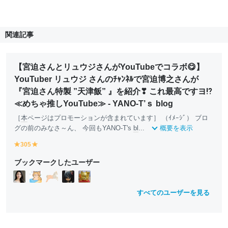
関連記事
【宮迫さんとリュウジさんがYouTubeでコラボ😋】
YouTuber リュウジ さんのﾁｬﾝﾈﾙで宮迫博之さんが
『宮迫さん特製 ”天津飯” 』を紹介❣ これ最高ですヨ⁉️
≪めちゃ推しYouTube≫ - YANO-T’ｓ blog
［
本
ページはプロモーションが含まれています］ （ｲﾒｰｼﾞ） ブロ
グの前のみなさ～ん、 今回もYANO-T's
bl
...
概要を表示
305
y
y
e
e
ブックマークしたユーザー
ll
ll
o
o
w
w
すべてのユーザーを見る