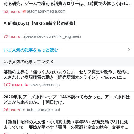
える研究。ゲームで増える消費カロリーは、1時間で大体ちくわ1本
分 - AUTOMATON
63 users
automaton-media.com
AI研修(Day1)【MIXI 26新卒技術研修】
72 users
speakerdeck.com/mixi_engineers
いま人気の記事をもっと読む
いま人気の記事 - エンタメ
落語の世界も「傷つく人ないように」…セリフ変更や改作、現代に
ふさわしい表現模索の動き（読売新聞オンライン） - Yahoo!ニュ
ース
167 users
news.yahoo.co.jp
2026年版 アニメ原作マップ | 146本調べてわかった、アニメ原作は
どこから来るのか。｜朝日けけ。
26 users
note.com/keke_ent
【独自】昭和の大女優・小川真由美（享年86）が鹿児島で3月に死
去していた 実娘が明かす「毒母」の素顔と空白の晩年 | 文春オン
ライン