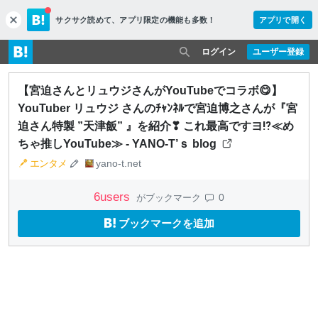
サクサク読めて、
アプリ限定の機能も多数！
アプリで開く
c
l
o
ログイン
ユーザー登録
s
e
【宮迫さんとリュウジさんがYouTubeでコラボ😋】
YouTuber リュウジ さんのﾁｬﾝﾈﾙで宮迫博之さんが『宮
迫さん特製 ”天津飯” 』を紹介❣ これ最高ですヨ⁉️≪め
ちゃ推しYouTube≫ - YANO-T’ｓ blog
エンタメ
yano-t.net
6
users
0
がブックマーク
ブックマークを追加