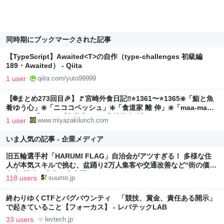
同時期にブックマークされた記事
【TypeScript】Awaited<T>の自作（type-challenges 初級編
189・Awaited） - Qiita
1 user
qiita.com/yuto99999
【🌐まとめ273回目🎉】🚩宮崎外食日記‼️⭐️1361〜⭐️1365❇️「鮨と魚
肴ゆう心」❇️「ニココペッシュ」❇️「食道家 離 伸」❇️「maa-made
cafe」❇️「Aコープ木花店」 - ❇️宮崎外食日記❇️
1 user
www.miyazakilunch.com
いま人気の記事 - 企業メディア
旧五輪選手村「HARUMI FLAG」自治会がアツすぎる！ 多様な住
人が本気スキルで挑む、盆踊り2万人集客や交通改善など“街の価値
向上”戦略 東京・中央区
118 users
suumo.jp
終わりゆくCTFとバグバウンティ 「競技、賞金、責任ある開示」
で起きていること【フォーカス】 - レバテックLAB
33 users
levtech.jp