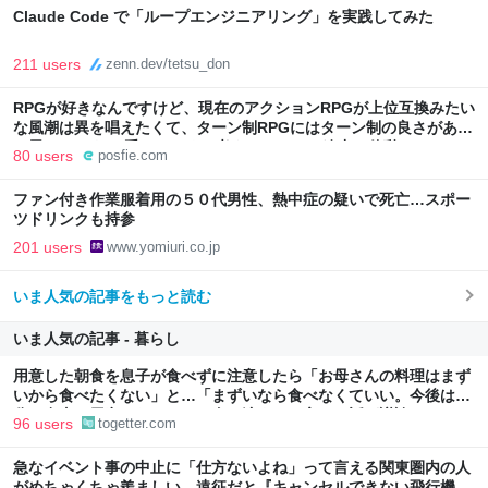
Claude Code で「ループエンジニアリング」を実践してみた
211 users
zenn.dev/tetsu_don
RPGが好きなんですけど、現在のアクションRPGが上位互換みたい
な風潮は異を唱えたくて、ターン制RPGにはターン制の良さがある
と思ってます 一手をじっくり考えられたり、途中で休憩したりでき
80 users
posfie.com
るのがターン制の良さじゃないですか もっとターン制を煮詰めて欲
しい→「既出だと思うがここはオクトパストラベラーを推したい
ファン付き作業服着用の５０代男性、熱中症の疑いで死亡…スポー
(´・ω・｀)」
ツドリンクも持参
201 users
www.yomiuri.co.jp
いま人気の記事をもっと読む
いま人気の記事 - 暮らし
用意した朝食を息子が食べずに注意したら「お母さんの料理はまず
いから食べたくない」と…「まずいなら食べなくていい。今後は自
分で食事を用意しなさい。お金は渡す」と言った話が議論に
96 users
togetter.com
急なイベント事の中止に「仕方ないよね」って言える関東圏内の人
がめちゃくちゃ羨ましい…遠征だと『キャンセルできない飛行機代