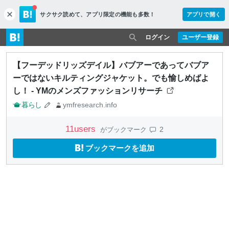
サクサク読めて、
アプリ限定の機能も多数！
アプリで開く
c
l
o
ログイン
ユーザー登録
s
e
【フーデッドリッズデイル】バブアーであってバブア
ーではないキルティングジャケット。でも愉しめばよ
し！ - YMのメンズファッションリサーチ
暮らし
ymfresearch.info
11
users
2
がブックマーク
ブックマークを追加