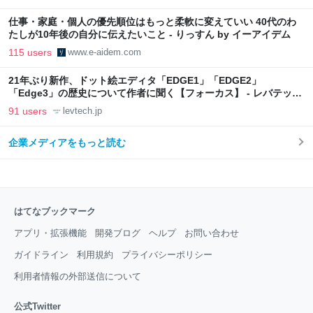
仕事・家庭・個人の優先順位はもっと柔軟に変えていい 40代のわ
たしが10年後の自分に伝えたいこと - りっすん by イーアイデム
115 users
www.e-aidem.com
21年ぶり新作、ドット絵エディタ「EDGE1」「EDGE2」
「Edge3」の歴史について作者に聞く【フォーカス】 - レバテック
LAB
91 users
levtech.jp
企業メディアをもっと読む
はてなブックマーク
アプリ・拡張機能
開発ブログ
ヘルプ
お問い合わせ
ガイドライン
利用規約
プライバシーポリシー
利用者情報の外部送信について
公式Twitter