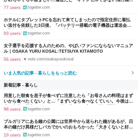
とホテル代』の怒りがどうしても先に来る
77 users
togetter.com
ホテルにタブレットPCを忘れて来てしまったので指定住所に着払
い送付を依頼した3日後、「バッテリー搭載の電子機器は運送会社
が取扱わず、諦めて下さい」と返信がきた
93 users
togetter.com
女子選手を応援する人のための、やばいファンにならないマニュア
ル｜OSAKA YURU KOSAL:TETSUYA KITAMOTO
56 users
note.com/osakayurukosal
いま人気の記事 - 暮らしをもっと読む
新着記事 - 暮らし
用意した朝食を息子が食べずに注意したら「お母さんの料理はまず
いから食べたくない」と…「まずいなら食べなくていい。今後は自
分で食事を用意しなさい。お金は渡す」と言った話が議論に
98 users
togetter.com
ブルガリアにある鐘の公園には世界中から送られた鐘があるが、日
本の鐘だけ異様だしバカでかいのおもろかった「大きくないと好き
な男を焼けないから、ね」
19 users
togetter.com