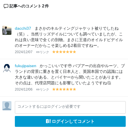
2
記事へのコメント
件
dacchi37
まさかのキルティングジャケット被りでしたね
（笑）。当然リッズデイルについても調べていましたが、こ
れは良い意味で全くの別物。まさに王道のオイルドビデイル
のオーナーだからこそ楽しめる2着目ですねー。
2024/12/07
リンク
y
y
y
y
y
y
y
el
el
el
el
el
el
el
lo
lo
lo
lo
lo
lo
lo
fukujipaisen
かっこいいです🥹 バブアーの出自やルーツ、ブ
w
w
w
w
w
w
w
ランドの背景に重きを置く日本人と、英国本国での認識には
大きな違いがある、とバイヤーから聞いたことがあります。
その点は、代理店問題にも影響していたようですね🤔
2024/12/06
リンク
y
y
y
y
y
y
y
el
el
el
el
el
el
el
lo
lo
lo
lo
lo
lo
lo
コメントするにはログインが必要です
w
w
w
w
w
w
w
ログインしてコメント