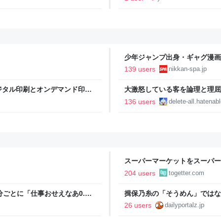
少年ジャンプ出身・ギャグ漫画
る。「ヘルニアで入院しても原
139 users
nikkan-spa.jp
SPA!
ジタル印刷とオンデマンド印刷
大激怒している客を論理と理屈で鎮めまし
Dreamed
136 users
delete-all.hatena
スーパーマーケットをスーパー
であるべき」「海外でもある」
204 users
togetter.com
ごとに「仕事おせえなあ0.5
揖保乃糸の「そうめん」ではな
うぜえんだよ早く消えろ」と耳
26 users
dailyportalz.jp