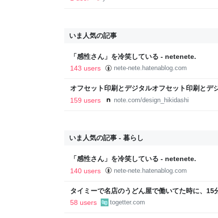
いま人気の記事
「感性さん」を冷笑している - netenete.
143 users
nete-nete.hatenablog.com
オフセット印刷とデジタルオフセット印刷とデ
と。｜デザインのひきだし 津田淳子
159 users
note.com/design_hikidashi
いま人気の記事 - 暮らし
「感性さん」を冷笑している - netenete.
140 users
nete-nete.hatenablog.com
タイミーで名店のうどん屋で働いてた時に、15分
秒で一皿洗えねーと金払わねーぞw」「存在が
58 users
togetter.com
元で囁かれた話