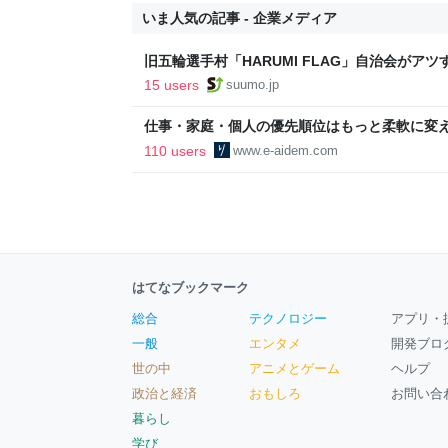
いま人気の記事 - 企業メディア
旧五輪選手村「HARUMI FLAG」自治会がア
ルで挑む、盆踊り2万人集客や交通改善など“街
15 users
suumo.jp
区
仕事・家庭・個人の優先順位はもっと柔軟に変えて
後の自分に伝えたいこと - りっすん by イーア
110 users
www.e-aidem.com
はてなブックマーク
総合
テクノロジー
アプリ・
一般
エンタメ
開発ブロ
世の中
アニメとゲーム
ヘルプ
政治と経済
おもしろ
お問い合
暮らし
学び