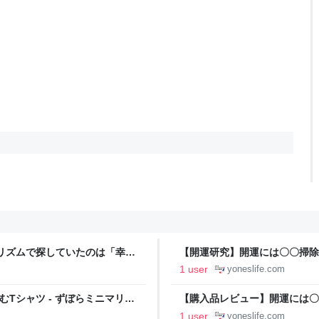
ミニマリズムで探していたのは「幸
【開運研究】開運には〇〇掃除 
ねの生活
1 user
yoneslife.com
込むTシャツ - ずぼらミニマリス
【購入品レビュー】開運には〇
1 user
yoneslife.com