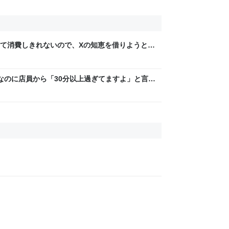
て消費しきれないので、Xの知恵を借りようと
集めることにした
なのに店員から「30分以上過ぎてますよ」と言わ
刻と時間制限カードの時刻の差が13秒しかない
に