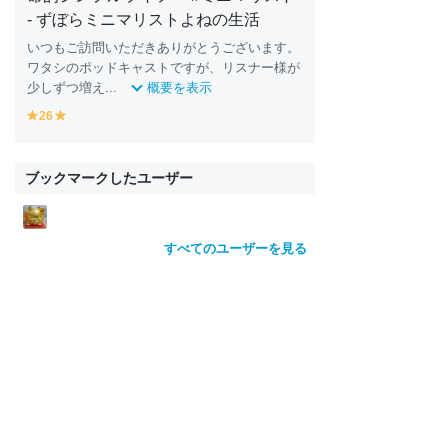
- ずぼらミニマリストよねの生活
いつもご訪問いただきありがとうございます。
ワタシのポッドキャストですが、リスナー様が
少しずつ増え...
概要を表示
26
y
y
e
e
ll
ll
o
o
ブックマークしたユーザー
w
w
すべてのユーザーを見る