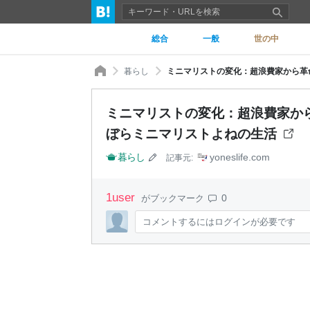
総合
一般
世の中
暮らし
ミニマリストの変化：超浪費家から革命
ミニマリストの変化：超浪費家から
ぼらミニマリストよねの生活
暮らし
yoneslife.com
記事元:
1
user
0
がブックマーク
コメントするにはログインが必要です