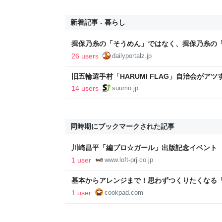
新着記事 - 暮らし
揖保乃糸の「そうめん」ではなく、揖保乃糸の
26 users
dailyportalz.jp
旧五輪選手村「HARUMI FLAG」自治会がア
ルで挑む、盆踊り2万人集客や交通改善など“街
14 users
suumo.jp
区
同時期にブックマークされた記事
川崎昌平「編プロ☆ガール」出版記念イベント 
ロ出身の編集者です！～」 - LOFT PROJECT
1 user
www.loft-prj.co.jp
基本からアレンジまで！思わずつくりたくなる「
シピ集
1 user
cookpad.com