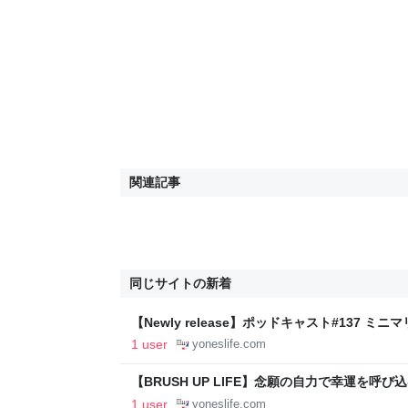
関連記事
同じサイトの新着
【Newly release】ポッドキャスト#137 
せ」ではなかった！？ - ずぼらミニマリストよ
1 user
yoneslife.com
【BRUSH UP LIFE】念願の自力で幸運を呼び
トよねの生活
1 user
yoneslife.com