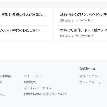
ツすぎる！ 多様な住人が本気スキ
終わりゆくCTFとバグバウン
の価値向上”戦略 東京・中央
ること【フォーカス】 - レバテ
26 users
levtech.jp
いい 40代のわたしが10年
21年ぶり新作、ドット絵エディタ
イデム
ついて作者に聞く【フォーカス】
89 users
levtech.jp
公式Twitter
拡張機能
ガイドライン
公式アカウント
グ
利用規約
ホットエントリー
プライバシーポリシー
わせ
利用者情報の外部送信について