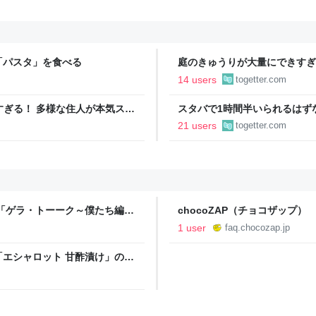
「パスタ」を食べる
庭のきゅうりが大量にできすぎ
「きゅうりレシピ」をたくさん
14 users
togetter.com
ツすぎる！ 多様な住人が本気スキ
スタバで1時間半いられるはず
の価値向上”戦略 東京・中央
れて確認したが、レシートの時
21 users
togetter.com
→その後13秒で退店すること
「ゲラ・トーーク～僕たち編プ
chocoZAP（チョコザップ）
1 user
faq.chocozap.jp
エシャロット 甘酢漬け」のレ