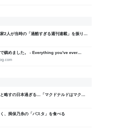
家2人が当時の「過酷すぎる週刊連載」を振り返
稿は落とさない」ストイックな舞台裏 | 日刊
た。 - Everything you've ever
blog.com
と略すの日本過ぎる…「マクドナルドはマクド
など
く、揖保乃糸の「パスタ」を食べる