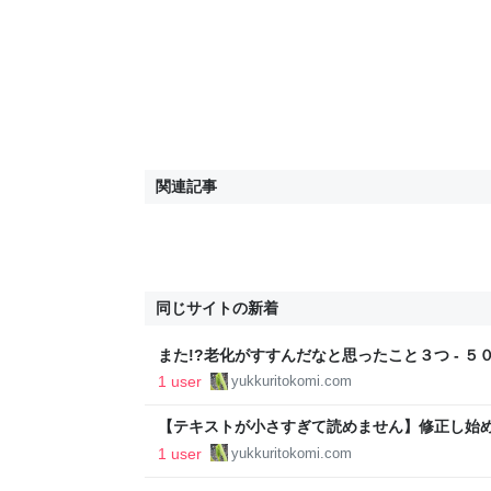
関連記事
同じサイトの新着
また!?老化がすすんだなと思ったこと３つ - 
1 user
yukkuritokomi.com
【テキストが小さすぎて読めません】修正し始めた
０代✿ゆっくりトコミ
1 user
yukkuritokomi.com