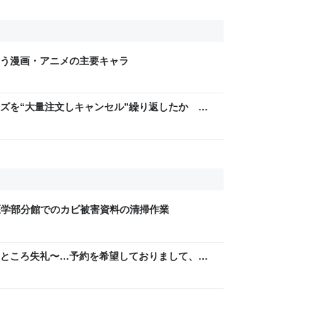
う漫画・アニメの主要キャラ
ズを“大量注文しキャンセル”繰り返したか 女
年8月6日掲載）｜日テレNEWS NNN
書館医学部分館でのカビ被害資料の清掃作業
ところ失礼〜…予約を希望しておりまして、は
は…」と丁寧に話されるより、受ける側としては