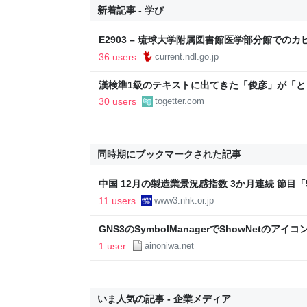
新着記事 - 学び
E2903 – 琉球大学附属図書館医学部分館での
36 users
current.ndl.go.jp
漢検準1級のテキストに出てきた「俊彦」が「
内に登場する、選び抜かれた俊彦たち
30 users
togetter.com
同時期にブックマークされた記事
中国 12月の製造業景況感指数 3か月連続 節目「5
11 users
www3.nhk.or.jp
GNS3のSymbolManagerでShowNetのア
1 user
ainoniwa.net
いま人気の記事 - 企業メディア