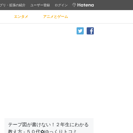
プリ・拡張の紹介
ユーザー登録
ログイン
エンタメ
アニメとゲーム
テープ図が書けない！２年生にわかる
教え方 - ５０代✿ゆっくりトコミ