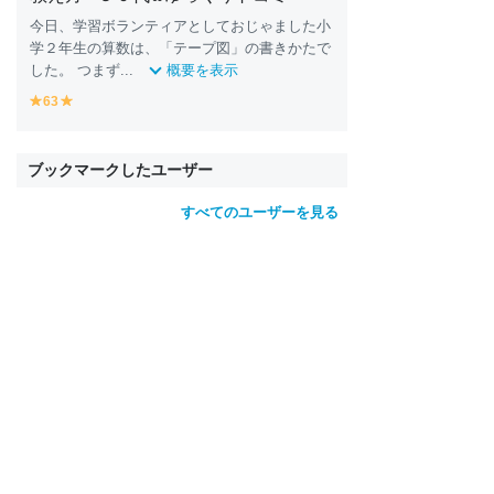
今日、学習ボランティアとしておじゃました小
学２年生の算数は、「テープ図」の書きかたで
した。 つまず...
概要を表示
63
y
y
e
e
ll
ll
o
o
ブックマークしたユーザー
w
w
すべてのユーザーを見る