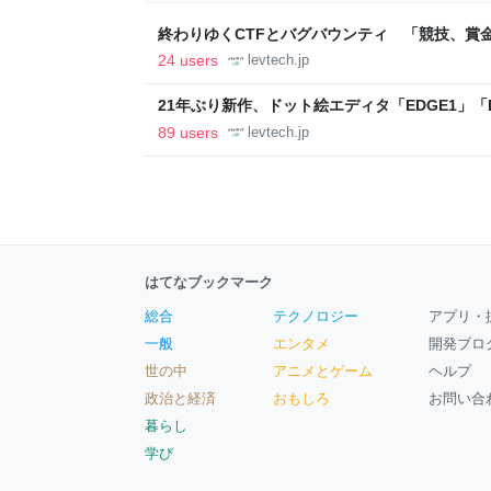
終わりゆくCTFとバグバウンティ 「競技、賞
ること【フォーカス】 - レバテックLAB
24 users
levtech.jp
21年ぶり新作、ドット絵エディタ「EDGE1」「E
ついて作者に聞く【フォーカス】 - レバテックL
89 users
levtech.jp
はてなブックマーク
総合
テクノロジー
アプリ・
一般
エンタメ
開発ブロ
世の中
アニメとゲーム
ヘルプ
政治と経済
おもしろ
お問い合
暮らし
学び