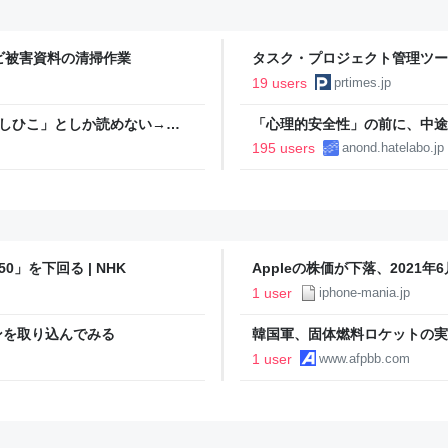
カビ被害資料の清掃作業
タスク・プロジェクト管理ツー
定に関するお知らせ
19 users
prtimes.jp
としひこ」としか読めない→脳
「心理的安全性」の前に、中途
195 users
anond.hatelabo.jp
0」を下回る | NHK
Appleの株価が下落、2021年6月
1 user
iphone-mania.jp
イコンを取り込んでみる
韓国軍、固体燃料ロケットの実
1 user
www.afpbb.com