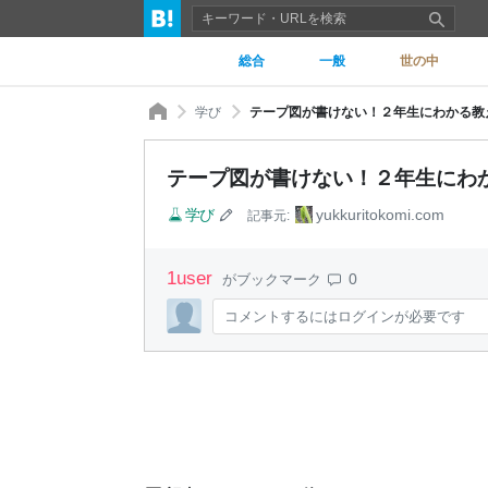
総合
一般
世の中
学び
テープ図が書けない！２年生にわかる教え
テープ図が書けない！２年生にわか
学び
yukkuritokomi.com
記事元:
1
user
0
がブックマーク
コメントするにはログインが必要です