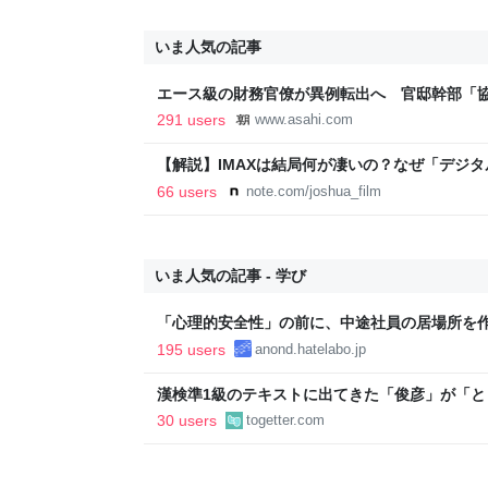
いま人気の記事
エース級の財務官僚が異例転出へ 官邸幹部「
新聞
291 users
www.asahi.com
【解説】IMAXは結局何が凄いの？なぜ「デジ
か？｜Joshua Connolly
66 users
note.com/joshua_film
いま人気の記事 - 学び
「心理的安全性」の前に、中途社員の居場所を
195 users
anond.hatelabo.jp
漢検準1級のテキストに出てきた「俊彦」が「
内に登場する、選び抜かれた俊彦たち
30 users
togetter.com