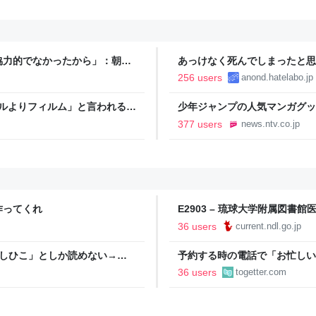
協力的でなかったから」：朝日
あっけなく死んでしまったと思
256 users
anond.hatelabo.jp
タルよりフィルム」と言われるの
少年ジャンプの人気マンガグッ
逮捕 総額43億円以上（2026
377 users
news.ntv.co.jp
作ってくれ
E2903 – 琉球大学附属図
36 users
current.ndl.go.jp
としひこ」としか読めない→脳
予約する時の電話で「お忙しい
い、明日◯日の12時に、人数
36 users
togetter.com
もっと簡潔な方が楽なんだよな