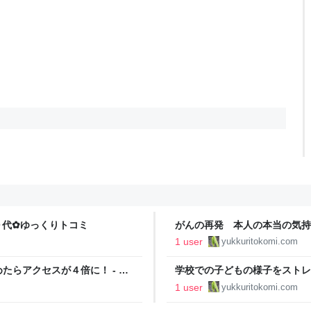
５０代✿ゆっくりトコミ
がんの再発 本人の本当の気持
っくりトコミ
1 user
yukkuritokomi.com
らアクセスが４倍に！ - ５
学校での子どもの様子をストレ
苦悩 - ５０代✿ゆっくりトコミ
1 user
yukkuritokomi.com