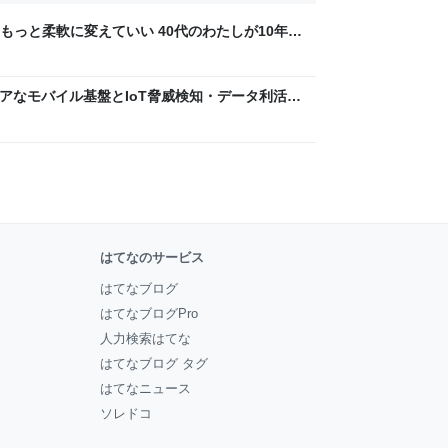
もっと柔軟に変えていい 40代のわたしが10年後
ん by イーアイデム
 〜 セキュアなモバイル基盤とIoT脅威検知・データ利活用
usiness Engineers' Blog
はてなのサービス
はてなブログ
はてなブログPro
人力検索はてな
はてなブログ タグ
はてなニュース
ソレドコ