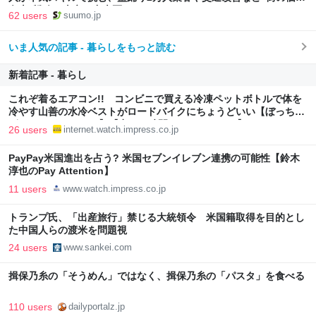
向上”戦略 東京・中央区
62 users
suumo.jp
いま人気の記事 - 暮らしをもっと読む
新着記事 - 暮らし
これぞ着るエアコン!! コンビニで買える冷凍ペットボトルで体を
冷やす山善の水冷ベストがロードバイクにちょうどいい【ぼっち・
ざ・ろーど！その14】【空いた時間でなにしてる？】
26 users
internet.watch.impress.co.jp
PayPay米国進出を占う? 米国セブンイレブン連携の可能性【鈴木
淳也のPay Attention】
11 users
www.watch.impress.co.jp
トランプ氏、「出産旅行」禁じる大統領令 米国籍取得を目的とし
た中国人らの渡米を問題視
24 users
www.sankei.com
揖保乃糸の「そうめん」ではなく、揖保乃糸の「パスタ」を食べる
110 users
dailyportalz.jp