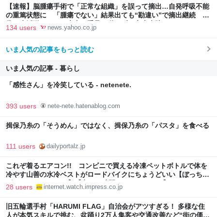
【速報】脳腫瘍手術で「正常な組織」を誤って摘出…自発呼吸不能
の重篤状態に 「腫瘍でない」結果出ても“勘違い”で摘出継続 通
常の生活送っていた患者が手足も動かず 京大病院（MBSニュー
134 users
news.yahoo.co.jp
ス） - Yahoo!ニュース
いま人気の記事をもっと読む
いま人気の記事 - 暮らし
「感性さん」を冷笑している - netenete.
393 users
nete-nete.hatenablog.com
揖保乃糸の「そうめん」ではなく、揖保乃糸の「パスタ」を食べる
111 users
dailyportalz.jp
これぞ着るエアコン!! コンビニで買える冷凍ペットボトルで体を
冷やす山善の水冷ベストがロードバイクにちょうどいい【ぼっち・
ざ・ろーど！その14】【空いた時間でなにしてる？】
28 users
internet.watch.impress.co.jp
旧五輪選手村「HARUMI FLAG」自治会がアツすぎる！ 多様な住
人が本気スキルで挑む、盆踊り2万人集客や交通改善など“街の価値