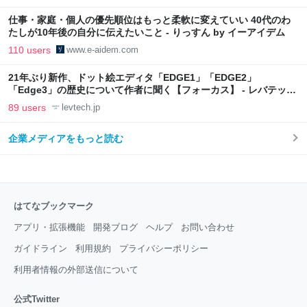
仕事・家庭・個人の優先順位はもっと柔軟に変えていい 40代のわ
たしが10年後の自分に伝えたいこと - りっすん by イーアイデム
110 users
www.e-aidem.com
21年ぶり新作、ドット絵エディタ「EDGE1」「EDGE2」
「Edge3」の歴史について作者に聞く【フォーカス】 - レバテック
LAB
89 users
levtech.jp
企業メディアをもっと読む
はてなブックマーク
アプリ・拡張機能
開発ブログ
ヘルプ
お問い合わせ
ガイドライン
利用規約
プライバシーポリシー
利用者情報の外部送信について
公式Twitter