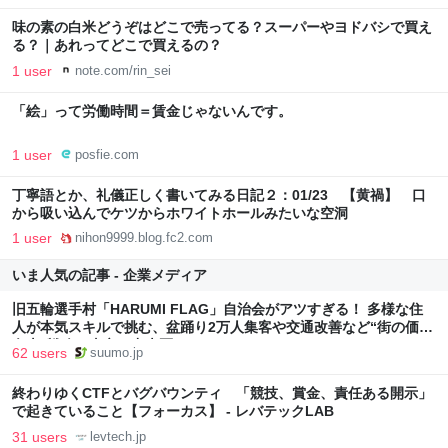
味の素の白米どうぞはどこで売ってる？スーパーやヨドバシで買え
る？｜あれってどこで買えるの？
1 user
note.com/rin_sei
「絵」って労働時間＝賃金じゃないんです。
1 user
posfie.com
丁寧語とか、礼儀正しく書いてみる日記２：01/23 【黄禍】 口
から吸い込んでケツからホワイトホールみたいな空洞
1 user
nihon9999.blog.fc2.com
いま人気の記事 - 企業メディア
旧五輪選手村「HARUMI FLAG」自治会がアツすぎる！ 多様な住
人が本気スキルで挑む、盆踊り2万人集客や交通改善など“街の価値
向上”戦略 東京・中央区
62 users
suumo.jp
終わりゆくCTFとバグバウンティ 「競技、賞金、責任ある開示」
で起きていること【フォーカス】 - レバテックLAB
31 users
levtech.jp