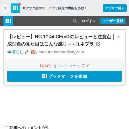
サクサク読めて、
アプリ限定の機能も多数！
アプリで開く
c
l
o
ログイン
ユーザー登録
s
e
【レビュー】HG 1/144 GFreDのレビューと注意点 │ ～
成型色の見た目はこんな感じ～ - ユネプラ
暮らし
yunepura.hatenadiary.com
1
user
0
がブックマーク
ブックマークを追加
0
記事へのコメント
件