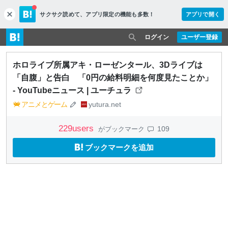
サクサク読めて、
アプリ限定の機能も多数！
アプリで開く
c
l
o
ログイン
ユーザー登録
s
e
ホロライブ所属アキ・ローゼンタール、3Dライブは
「自腹」と告白 「0円の給料明細を何度見たことか」
- YouTubeニュース | ユーチュラ
アニメとゲーム
yutura.net
229
users
109
がブックマーク
ブックマークを追加