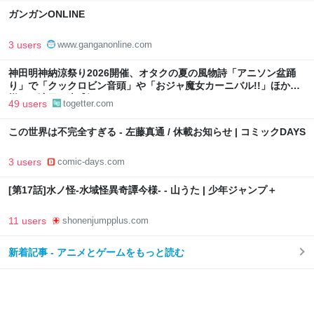
ガンガンONLINE
3 users
www.ganganonline.com
神田明神納涼祭り2026開催、オタクの夏の風物詩「アニソン盆踊
り」で「クックロビン音頭」や「おジャ魔女カーニバル!!」ほか
様々な演目で大盛況
49 users
togetter.com
この世界は不完全すぎる - 左藤真通 / 休載お知らせ | コミックDAYS
3 users
comic-days.com
[第17話]水ノ怪-水域怪異奇譚今様- - 山うた | 少年ジャンプ＋
11 users
shonenjumpplus.com
新着記事 - アニメとゲームをもっと読む