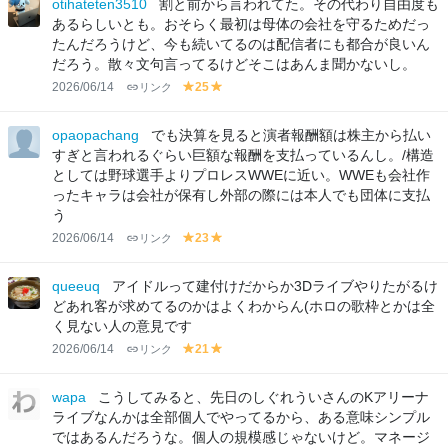
otihateten3510
割と前から言われてた。その代わり自由度も
w
w
あるらしいとも。おそらく最初は母体の会社を守るためだっ
たんだろうけど、今も続いてるのは配信者にも都合が良いん
だろう。散々文句言ってるけどそこはあんま聞かないし。
2026/06/14
リンク
25
y
y
el
el
lo
lo
opaopachang
でも決算を見ると演者報酬額は株主から払い
w
w
すぎと言われるぐらい巨額な報酬を支払っているんし。/構造
としては野球選手よりプロレスWWEに近い。WWEも会社作
ったキャラは会社が保有し外部の際には本人でも団体に支払
う
2026/06/14
リンク
23
y
y
el
el
lo
lo
queeuq
アイドルって建付けだからか3Dライブやりたがるけ
w
w
どあれ客が求めてるのかはよくわからん(ホロの歌枠とかは全
く見ない人の意見です
2026/06/14
リンク
21
y
y
el
el
lo
lo
wapa
こうしてみると、先日のしぐれういさんのKアリーナ
w
w
ライブなんかは全部個人でやってるから、ある意味シンプル
ではあるんだろうな。個人の規模感じゃないけど。マネージ