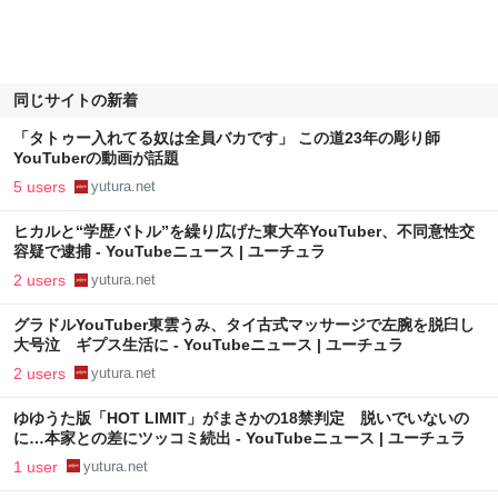
同じサイトの新着
「タトゥー入れてる奴は全員バカです」 この道23年の彫り師
YouTuberの動画が話題
5 users
yutura.net
ヒカルと“学歴バトル”を繰り広げた東大卒YouTuber、不同意性交
容疑で逮捕 - YouTubeニュース | ユーチュラ
2 users
yutura.net
グラドルYouTuber東雲うみ、タイ古式マッサージで左腕を脱臼し
大号泣 ギプス生活に - YouTubeニュース | ユーチュラ
2 users
yutura.net
ゆゆうた版「HOT LIMIT」がまさかの18禁判定 脱いでいないの
に…本家との差にツッコミ続出 - YouTubeニュース | ユーチュラ
1 user
yutura.net