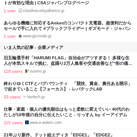
トが有効な理由 | CSAジャパンブログページ
1 user
cloudsecurityalliance.jp
あらゆる機種に対応するAnkerのコンパクト充電器。超便利だから
セールで手に入れて #ブラックフライデー | ギズモード・ジャパン
1 user
www.gizmodo.jp
いま人気の記事 - 企業メディア
旧五輪選手村「HARUMI FLAG」自治会がアツすぎる！ 多様な住
人が本気スキルで挑む、盆踊り2万人集客や交通改善など“街の価値
向上”戦略 東京・中央区
118 users
suumo.jp
終わりゆくCTFとバグバウンティ 「競技、賞金、責任ある開示」
で起きていること【フォーカス】 - レバテックLAB
33 users
levtech.jp
仕事・家庭・個人の優先順位はもっと柔軟に変えていい 40代のわ
たしが10年後の自分に伝えたいこと - りっすん by イーアイデム
115 users
www.e-aidem.com
21年ぶり新作、ドット絵エディタ「EDGE1」「EDGE2」