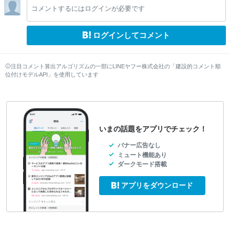
lo
lo
lo
lo
lo
lo
lo
コメントするにはログインが必要です
w
w
w
w
w
w
w
ログインしてコメント
注目コメント算出アルゴリズムの一部にLINEヤフー株式会社の「建設的コメント順
位付けモデルAPI」を使用しています
いまの話題をアプリでチェック！
バナー広告なし
ミュート機能あり
ダークモード搭載
アプリをダウンロード