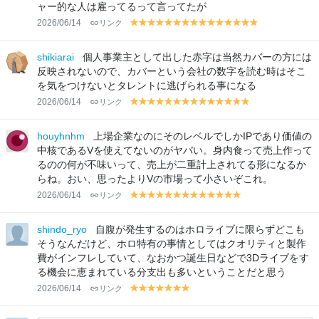
ャー的な人は雇ってるって言ってたが
2026/06/14
リンク
y
y
y
y
y
y
y
y
y
y
y
y
y
y
y
el
el
el
el
el
el
el
el
el
el
el
el
el
el
el
lo
lo
lo
lo
lo
lo
lo
lo
lo
lo
lo
lo
lo
lo
lo
shikiarai
個人事業主として出した赤字は当然カバーの方には
w
w
w
w
w
w
w
w
w
w
w
w
w
w
w
反映されないので、カバーという会社の数字を読む時はそこ
を気をつけないとタレントに逃げられる事になる
2026/06/14
リンク
y
y
y
y
y
y
y
y
y
y
y
y
y
y
el
el
el
el
el
el
el
el
el
el
el
el
el
el
lo
lo
lo
lo
lo
lo
lo
lo
lo
lo
lo
lo
lo
lo
houyhnhm
上場企業なのにそのレベルでしかIPであり価値の
w
w
w
w
w
w
w
w
w
w
w
w
w
w
中核であるVを使えてないのがヤバい。身内食って売上作って
るのの何が不味いって、売上が二重計上されてる形になるか
らね。おい、思ったよりVの市場って小さいぞこれ。
2026/06/14
リンク
y
y
y
y
y
y
y
y
y
y
y
y
y
el
el
el
el
el
el
el
el
el
el
el
el
el
lo
lo
lo
lo
lo
lo
lo
lo
lo
lo
lo
lo
lo
shindo_ryo
自腹が発生するのはホロライブに限らずどこも
w
w
w
w
w
w
w
w
w
w
w
w
w
そうなんだけど、ホロ特有の事情としてはクオリティと製作
費がインフレしていて、なおかつ誕生日などで3Dライブをす
る機会に恵まれている分支出も多いということだと思う
2026/06/14
リンク
y
y
y
y
y
y
y
el
el
el
el
el
el
el