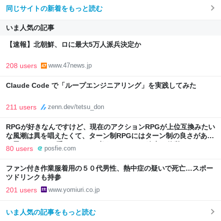
同じサイトの新着をもっと読む
いま人気の記事
【速報】北朝鮮、ロに最大5万人派兵決定か
208 users
www.47news.jp
Claude Code で「ループエンジニアリング」を実践してみた
211 users
zenn.dev/tetsu_don
RPGが好きなんですけど、現在のアクションRPGが上位互換みたい
な風潮は異を唱えたくて、ターン制RPGにはターン制の良さがある
と思ってます 一手をじっくり考えられたり、途中で休憩したりでき
80 users
posfie.com
るのがターン制の良さじゃないですか もっとターン制を煮詰めて欲
しい→「既出だと思うがここはオクトパストラベラーを推したい
ファン付き作業服着用の５０代男性、熱中症の疑いで死亡…スポー
(´・ω・｀)」
ツドリンクも持参
201 users
www.yomiuri.co.jp
いま人気の記事をもっと読む