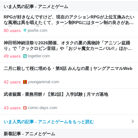
いま人気の記事 - アニメとゲーム
RPGが好きなんですけど、現在のアクションRPGが上位互換みたい
な風潮は異を唱えたくて、ターン制RPGにはターン制の良さがある
と思ってます 一手をじっくり考えられたり、途中で休憩したりでき
80 users
posfie.com
るのがターン制の良さじゃないですか もっとターン制を煮詰めて欲
しい→「既出だと思うがここはオクトパストラベラーを推したい
神田明神納涼祭り2026開催、オタクの夏の風物詩「アニソン盆踊
(´・ω・｀)」
り」で「クックロビン音頭」や「おジャ魔女カーニバル!!」ほか
様々な演目で大盛況
49 users
togetter.com
二月に殺して桜に埋める・第9話 みんなの星 | ヤングアニマルWeb
42 users
younganimal.com
武者嶽園 - 業務用餅 / 【第2話】入学試験 | 月マガ基地
43 users
comic-days.com
いま人気の記事 - アニメとゲームをもっと読む
新着記事 - アニメとゲーム