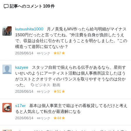
109
記事へのコメント
件
kutsushita1000
月ノ美兎もMV作ったら給与明細がマイナス
1500円だったと言ってたね。"外注費を自身が負担したうえ
で、収益は会社に引かれてしまうことを明かしました。"この
構造って遊郭に似てないか？
2026/06/14
リンク
67
y
y
el
el
lo
lo
kazyee
スタッフ自前で揃えられる伝手があるなら、星街す
w
w
いせいのようにアーティスト活動は個人事務所設立したほう
がコストとクオリティのバランスを取りやすそうなのは分か
った。
ビジネス
動画
2026/06/14
リンク
51
y
y
el
el
lo
lo
s17er
基本は個人事業主で箱はその看板貸してるだけと考え
w
w
ると人気出して転生が最適解になる
2026/06/14
リンク
44
y
y
el
el
lo
lo