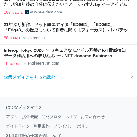
たしが10年後の自分に伝えたいこと - りっすん by イーアイデム
107 users
www.e-aidem.com
21年ぶり新作、ドット絵エディタ「EDGE1」「EDGE2」
「Edge3」の歴史について作者に聞く【フォーカス】 - レバテック
LAB
88 users
levtech.jp
Interop Tokyo 2026 〜 セキュアなモバイル基盤とIoT脅威検知・
データ利活用への取り組み 〜 - NTT docomo Business
Engineers' Blog
18 users
engineers.ntt.com
企業メディアをもっと読む
はてなブックマーク
アプリ・拡張機能
開発ブログ
ヘルプ
お問い合わせ
ガイドライン
利用規約
プライバシーポリシー
利用者情報の外部送信について