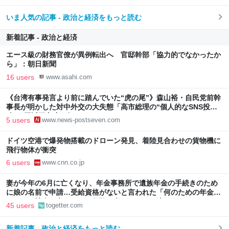
いま人気の記事 - 政治と経済をもっと読む
新着記事 - 政治と経済
エース級の財務官僚が異例転出へ 官邸幹部「協力的でなかったか
ら」：朝日新聞
16 users
www.asahi.com
《台湾有事発言より前に踏んでいた“虎の尾”》森山裕・自民党前幹
事長が明かした対中外交の大失態「高市総理の“個人的なSNS投
稿”が習近平主席を怒らせた」
5 users
www.news-postseven.com
ドイツ空港で爆発物搭載のドローン発見、着陸見合わせの貨物機に
飛行物体が衝突
6 users
www.cnn.co.jp
妻が今年の6月に亡くなり、年金事務所で遺族年金の手続きのため
に娘の名前で申請…受給資格がないと言われた「何のための年金な
のか」→貯金と考えるか？保険と考えるか？で違う
45 users
togetter.com
新着記事 - 政治と経済をもっと読む