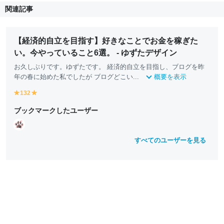
関連記事
【経済的自立を目指す】好きなことでお金を稼ぎた
い。今やっていること6選。 - ゆずたデザイン
お久しぶりです。ゆずたです。 経済的自立を目指し、ブログを昨
年の春に始めた私でしたが ブログどこい...
概要を表示
132
y
y
e
e
ブックマークしたユーザー
ll
ll
o
o
w
w
すべてのユーザーを見る