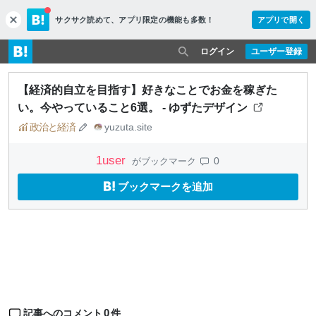
サクサク読めて、
アプリ限定の機能も多数！
アプリで開く
c
l
o
ログイン
ユーザー登録
s
e
【経済的自立を目指す】好きなことでお金を稼ぎた
い。今やっていること6選。 - ゆずたデザイン
政治と経済
yuzuta.site
1
user
0
がブックマーク
ブックマークを追加
0
記事へのコメント
件