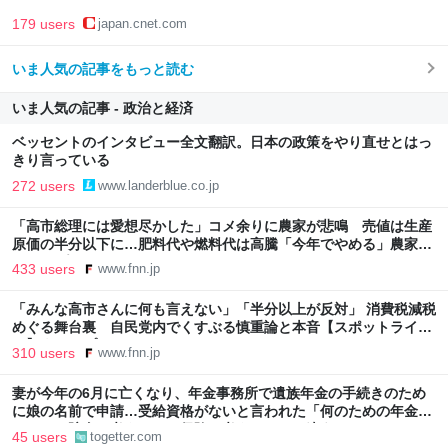
179 users
japan.cnet.com
いま人気の記事をもっと読む
いま人気の記事 - 政治と経済
ベッセントのインタビュー全文翻訳。日本の政策をやり直せとはっ
きり言っている
272 users
www.landerblue.co.jp
「高市総理には愛想尽かした」コメ余りに農家が悲鳴 売値は生産
原価の半分以下に…肥料代や燃料代は高騰「今年でやめる」農家も
｜FNNプライムオンライン
433 users
www.fnn.jp
「みんな高市さんに何も言えない」「半分以上が反対」 消費税減税
めぐる舞台裏 自民党内でくすぶる慎重論と本音【スポットライ
ト】｜FNNプライムオンライン
310 users
www.fnn.jp
妻が今年の6月に亡くなり、年金事務所で遺族年金の手続きのため
に娘の名前で申請…受給資格がないと言われた「何のための年金な
のか」→貯金と考えるか？保険と考えるか？で違う
45 users
togetter.com