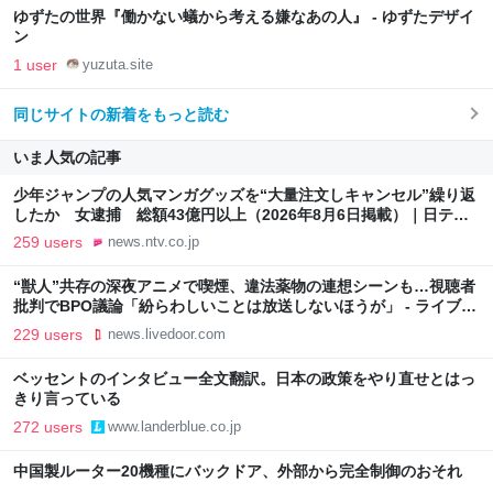
ゆずたの世界『働かない蟻から考える嫌なあの人』 - ゆずたデザイ
ン
1 user
yuzuta.site
同じサイトの新着をもっと読む
いま人気の記事
少年ジャンプの人気マンガグッズを“大量注文しキャンセル”繰り返
したか 女逮捕 総額43億円以上（2026年8月6日掲載）｜日テレ
NEWS NNN
259 users
news.ntv.co.jp
“獣人”共存の深夜アニメで喫煙、違法薬物の連想シーンも…視聴者
批判でBPO議論「紛らわしいことは放送しないほうが」 - ライブド
アニュース
229 users
news.livedoor.com
ベッセントのインタビュー全文翻訳。日本の政策をやり直せとはっ
きり言っている
272 users
www.landerblue.co.jp
中国製ルーター20機種にバックドア、外部から完全制御のおそれ