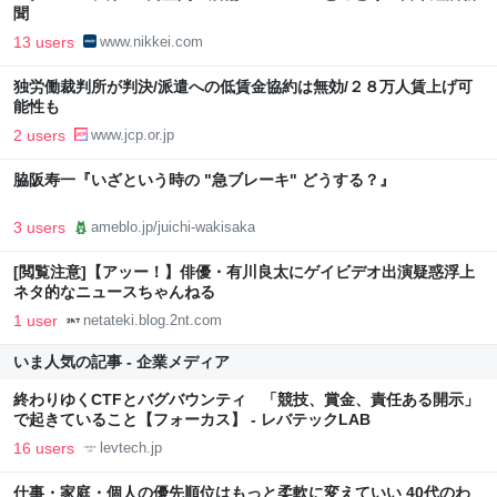
聞
13 users
www.nikkei.com
独労働裁判所が判決/派遣への低賃金協約は無効/２８万人賃上げ可
能性も
2 users
www.jcp.or.jp
脇阪寿一『いざという時の "急ブレーキ" どうする？』
3 users
ameblo.jp/juichi-wakisaka
[閲覧注意]【アッー！】俳優・有川良太にゲイビデオ出演疑惑浮上
ネタ的なニュースちゃんねる
1 user
netateki.blog.2nt.com
いま人気の記事 - 企業メディア
終わりゆくCTFとバグバウンティ 「競技、賞金、責任ある開示」
で起きていること【フォーカス】 - レバテックLAB
16 users
levtech.jp
仕事・家庭・個人の優先順位はもっと柔軟に変えていい 40代のわ