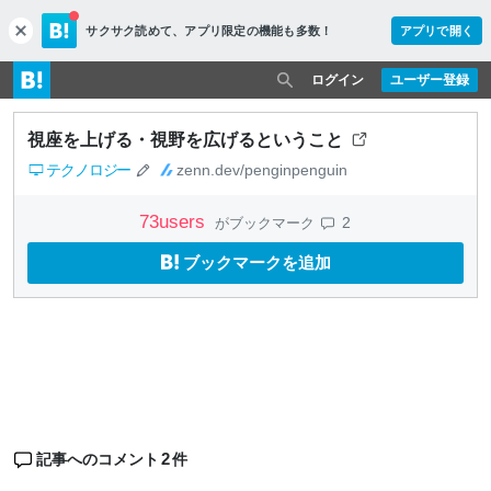
サクサク読めて、
アプリ限定の機能も多数！
アプリで開く
c
l
o
ログイン
ユーザー登録
s
e
視座を上げる・視野を広げるということ
テクノロジー
zenn.dev/penginpenguin
73
users
2
がブックマーク
ブックマークを追加
2
記事へのコメント
件