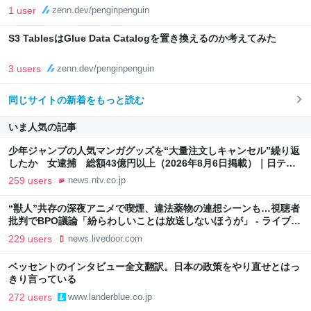
1 user
zenn.dev/penginpenguin
S3 TablesはGlue Data Catalogを置き換えるのか考えてみた
3 users
zenn.dev/penginpenguin
同じサイトの新着をもっと読む
いま人気の記事
少年ジャンプの人気マンガグッズを“大量注文しキャンセル”繰り返
したか 女逮捕 総額43億円以上（2026年8月6日掲載）｜日テレ
NEWS NNN
259 users
news.ntv.co.jp
“獣人”共存の深夜アニメで喫煙、違法薬物の連想シーンも…視聴者
批判でBPO議論「紛らわしいことは放送しないほうが」 - ライブド
アニュース
229 users
news.livedoor.com
ベッセントのインタビュー全文翻訳。日本の政策をやり直せとはっ
きり言っている
272 users
www.landerblue.co.jp