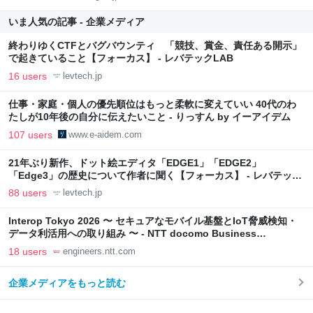
いま人気の記事 - 企業メディア
終わりゆくCTFとバグバウンティ 「競技、賞金、責任ある開示」
で起きていること【フォーカス】 - レバテックLAB
16 users
levtech.jp
仕事・家庭・個人の優先順位はもっと柔軟に変えていい 40代のわ
たしが10年後の自分に伝えたいこと - りっすん by イーアイデム
107 users
www.e-aidem.com
21年ぶり新作、ドット絵エディタ「EDGE1」「EDGE2」
「Edge3」の歴史について作者に聞く【フォーカス】 - レバテック
LAB
88 users
levtech.jp
Interop Tokyo 2026 〜 セキュアなモバイル基盤とIoT脅威検知・
データ利活用への取り組み 〜 - NTT docomo Business
Engineers' Blog
18 users
engineers.ntt.com
企業メディアをもっと読む