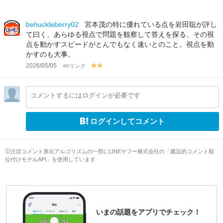
behuckleberry02
宮本茂の特に優れている点を岩田聡が評し
て曰く、あらゆる視点で問題を観察して答えを探る、その視
点を動かすスピードがとんでもなく速いとのこと。視点を動
かすのも大事。
2026/05/05
リンク
y
y
el
el
lo
lo
コメントするにはログインが必要です
w
w
ログインしてコメント
注目コメント算出アルゴリズムの一部にLINEヤフー株式会社の「建設的コメント順
位付けモデルAPI」を使用しています
いまの話題をアプリでチェック！