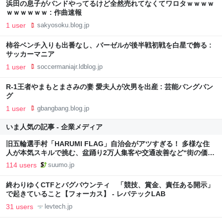
浜田の息子がバンドやってるけど全然売れてなくてワロタｗｗｗｗ
ｗｗｗｗｗｗ : 作曲速報
1 user
sakyosoku.blog.jp
柿谷ベンチ入りも出番なし、バーゼルが後半戦初戦を白星で飾る :
サッカーマニア
1 user
soccermaniajr.ldblog.jp
R-1王者やまもとまさみの妻 愛夫人が次男を出産 : 芸能バングバン
グ
1 user
gbangbang.blog.jp
いま人気の記事 - 企業メディア
旧五輪選手村「HARUMI FLAG」自治会がアツすぎる！ 多様な住
人が本気スキルで挑む、盆踊り2万人集客や交通改善など“街の価値
向上”戦略 東京・中央区
114 users
suumo.jp
終わりゆくCTFとバグバウンティ 「競技、賞金、責任ある開示」
で起きていること【フォーカス】 - レバテックLAB
31 users
levtech.jp