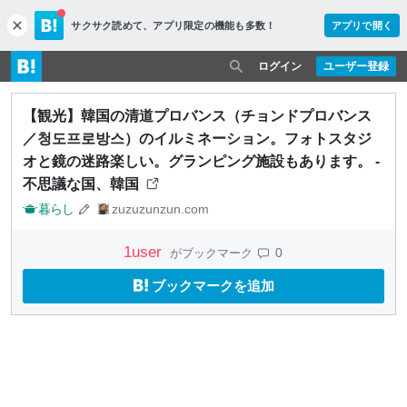
サクサク読めて、
アプリ限定の機能も多数！
アプリで開く
c
l
o
ログイン
ユーザー登録
s
e
【観光】韓国の清道プロバンス（チョンドプロバンス
／청도프로방스）のイルミネーション。フォトスタジ
オと鏡の迷路楽しい。グランピング施設もあります。 -
不思議な国、韓国
暮らし
zuzuzunzun.com
1
user
0
がブックマーク
ブックマークを追加