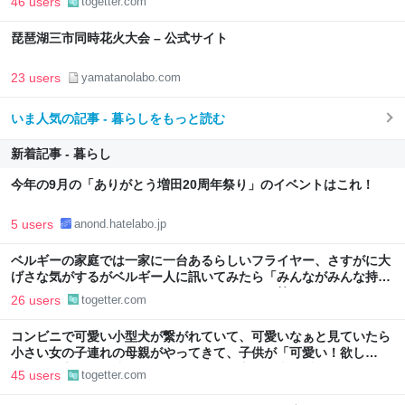
46 users
togetter.com
琵琶湖三市同時花火大会 – 公式サイト
23 users
yamatanolabo.com
いま人気の記事 - 暮らしをもっと読む
新着記事 - 暮らし
今年の9月の「ありがとう増田20周年祭り」のイベントはこれ！
5 users
anond.hatelabo.jp
ベルギーの家庭では一家に一台あるらしいフライヤー、さすがに大
げさな気がするがベルギー人に訊いてみたら「みんながみんな持っ
てるわけやないで。うちにはあるけどな」とか答えるんだろうな
26 users
togetter.com
コンビニで可愛い小型犬が繋がれていて、可愛いなぁと見ていたら
小さい女の子連れの母親がやってきて、子供が「可愛い！欲し
い！」と言うと「連れて帰ろうか？」と言って犬に近づいて行った
45 users
togetter.com