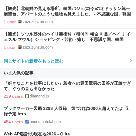
【観光】北朝鮮の見える場所。韓国パジュ(파주)のオドゥサン統一
展望台。アパートのような建物も見えました。 - 不思議な国、韓国
1 user
zuzuzunzun.com
【観光】ソウル郊外のヘイリ芸術村（헤이리 예술 마을／ヘイリ イ
ェスル マウル）ショッピング・芸術・癒し - 不思議な国、韓国
1 user
zuzuzunzun.com
同じサイトの新着をもっと読む
いま人気の記事
「好きなことを仕事にしたい」若者への豊田章男の回答が正論すぎ
て、ぐうの音も出なかった
239 users
diamond.jp
ブックマーカー図鑑 3298 人収録 気づけば3000人超えてたよ 収
録予定 http..
454 users
anond.hatelabo.jp
Web API設計の現在地2026 - Qiita