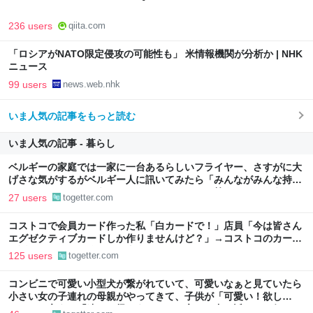
236 users
qiita.com
「ロシアがNATO限定侵攻の可能性も」 米情報機関が分析か | NHK
ニュース
99 users
news.web.nhk
いま人気の記事をもっと読む
いま人気の記事 - 暮らし
ベルギーの家庭では一家に一台あるらしいフライヤー、さすがに大
げさな気がするがベルギー人に訊いてみたら「みんながみんな持っ
てるわけやないで。うちにはあるけどな」とか答えるんだろうな
27 users
togetter.com
コストコで会員カード作った私「白カードで！」店員「今は皆さん
エグゼクティブカードしか作りませんけど？」→コストコのカード
勧誘はやたら圧が強いが、本当にお得なの？
125 users
togetter.com
コンビニで可愛い小型犬が繋がれていて、可愛いなぁと見ていたら
小さい女の子連れの母親がやってきて、子供が「可愛い！欲し
い！」と言うと「連れて帰ろうか？」と言って犬に近づいて行った