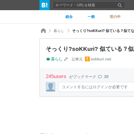
総合
一般
世の中
暮らし
そっくり?soKKuri? 似ている？似て
そっくり?soKKuri? 似ている？
暮らし
sokkuri.net
記事元:
245
users
38
がブックマーク
コメントするにはログインが必要です