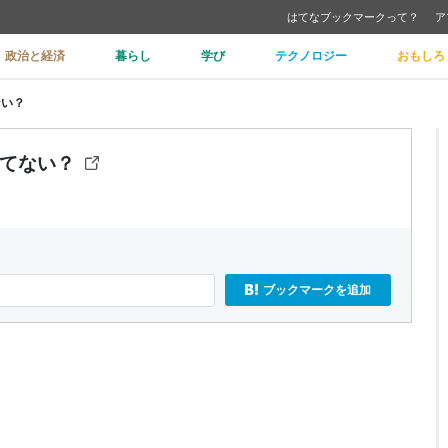
はてなブックマークって？
ア
政治と経済
暮らし
学び
テクノロジー
おもしろ
ない？
似てない？
ブックマークを追加