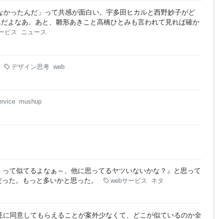
なかったんだ」って共感が面白い。宇多田ヒカルと西野妙子がど
んだよなあ。あと、雛形あきこと高橋ひとみも言われて見れば確か
サービス
ニュース
デザイン思考
web
ervice
mushup
す
」って似てるよなぁ～、他に思ってるヤツいないかな？』と思って
だった。もっと多いかと思った。
webサービス
ネタ
見に同意してもらえることが案外少なくて、どこが似ているのか全