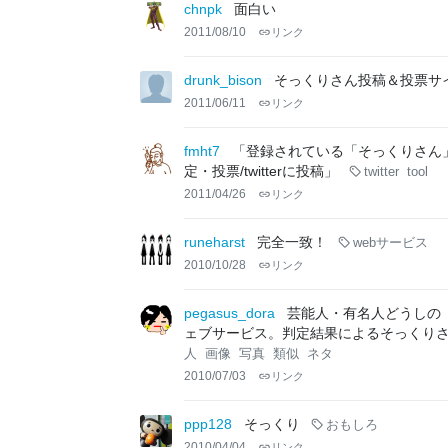
chnpk
面白い
2011/08/10
リンク
drunk_bison
そっくりさん投稿＆投票サ
2011/06/11
リンク
fmht7
「登録されている「そっくりさん
定・投票/twitterに投稿」
twitter
tool
2011/04/26
リンク
runeharst
完全一致！
webサービス
2010/10/28
リンク
pegasus_dora
芸能人・有名人どうしの
ェブサービス。判定結果によるそっくり
人
画像
写真
類似
ネタ
2010/07/03
リンク
ppp128
そっくり
おもしろ
2010/04/04
リンク