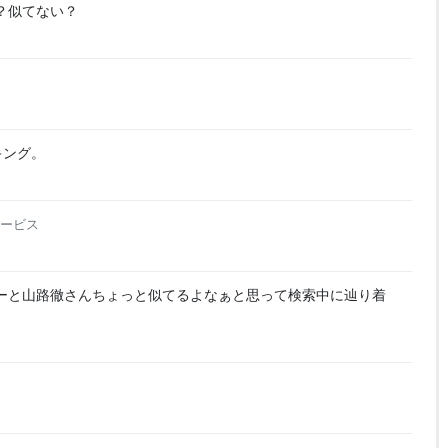
いる？似てない？
ス
キング。
サービス
ーと山路徹さんちょっと似てるよなぁと思って検索中に辿り着