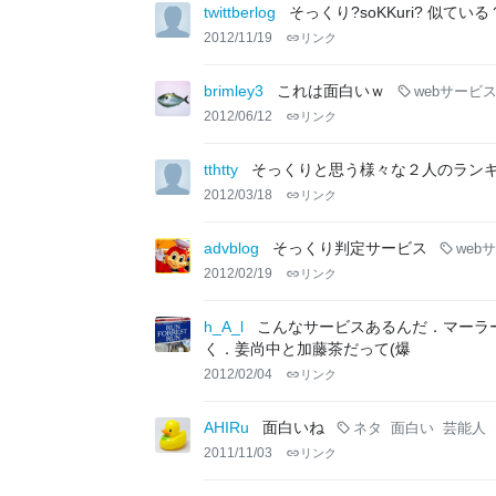
twittberlog
そっくり?soKKuri? 似て
2012/11/19
リンク
brimley3
これは面白いｗ
webサービ
2012/06/12
リンク
tthtty
そっくりと思う様々な２人のラン
2012/03/18
リンク
advblog
そっくり判定サービス
web
2012/02/19
リンク
h_A_l
こんなサービスあるんだ．マーラ
く．姜尚中と加藤茶だって(爆
2012/02/04
リンク
AHIRu
面白いね
ネタ
面白い
芸能人
2011/11/03
リンク