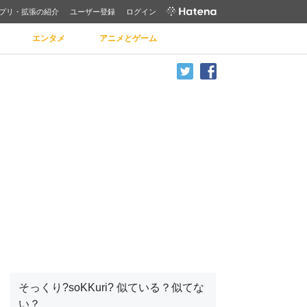
プリ・拡張の紹介
ユーザー登録
ログイン
エンタメ
アニメとゲーム
そっくり?soKKuri? 似ている？似てな
い？