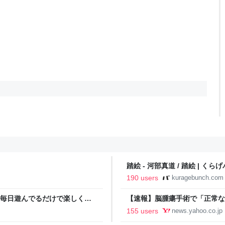
踏絵 - 河部真道 / 踏絵 | くら
190 users
kuragebunch.com
。 毎日遊んでるだけで楽しくな
【速報】脳腫瘍手術で「正常な
に 「腫瘍でない」結果出ても
155 users
news.yahoo.co.jp
者が手足も動かず 京大病院（MB