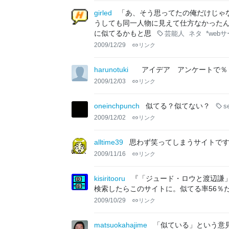
girled
「あ、そう思ってたの俺だけじゃ
うしても同一人物に見えて仕方なかった
に似てるかもと思
芸能人
ネタ
*web
2009/12/29
リンク
harunotuki
アイデア アンケートで％
2009/12/03
リンク
oneinchpunch
似てる？似てない？
s
2009/12/02
リンク
alltime39
思わず笑ってしまうサイトで
2009/11/16
リンク
kisiritooru
『「ジュード・ロウと渡辺謙
検索したらこのサイトに。似てる率56％
2009/10/29
リンク
matsuokahajime
「似ている」という意