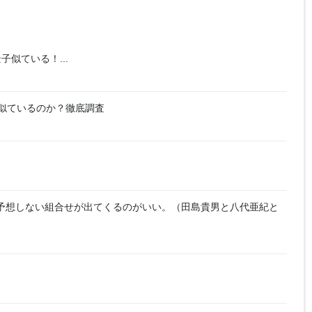
似ている！...
miは似ているのか？徹底調査
予想しない組合せが出てくるのがいい。（田島貴男と八代亜紀と