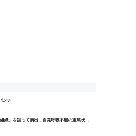
げバンチ
組織」を誤って摘出…自発呼吸不能の重篤状態
“勘違い”で摘出継続 通常の生活送っていた患
Sニュース） - Yahoo!ニュース