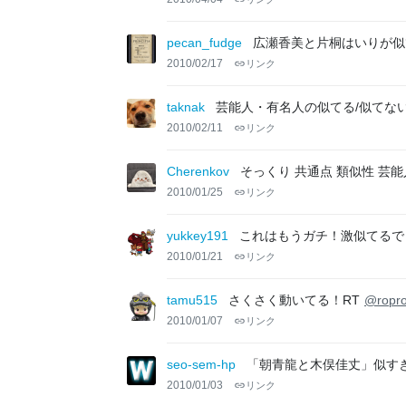
pecan_fudge
広瀬香美と片桐はいりが似
2010/02/17
リンク
taknak
芸能人・有名人の似てる/似てな
2010/02/11
リンク
Cherenkov
そっくり 共通点 類似性 芸能
2010/01/25
リンク
yukkey191
これはもうガチ！激似てるで
2010/01/21
リンク
tamu515
さくさく動いてる！RT
@ropr
2010/01/07
リンク
seo-sem-hp
「朝青龍と木俣佳丈」似す
2010/01/03
リンク