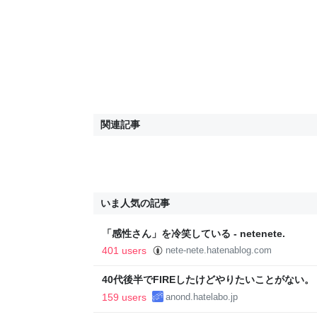
関連記事
いま人気の記事
「感性さん」を冷笑している - netenete.
401 users
nete-nete.hatenablog.com
40代後半でFIREしたけどやりたいことがない
い..
159 users
anond.hatelabo.jp