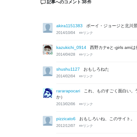
38
記事へのコメント
件
akira1151383
ボーイ・ジョージと北川景子
2014/10/04
リンク
kazukichi_0914
西野カナeと-girls a
2014/04/28
リンク
shushu1127
おもしろねた
2014/02/04
リンク
rararapocari
これ、ものすごく面白い。
か）
2013/02/06
リンク
pizzicato6
おもしろいね、このサイト。
2012/12/07
リンク