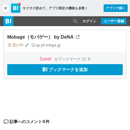
サクサク読めて、
アプリ限定の機能も多数！
アプリで開く
c
l
o
ログイン
ユーザー登録
s
e
Mobage（モバゲー） by DeNA
世の中
sp.pf.mbga.jp
1
user
0
がブックマーク
ブックマークを追加
0
記事へのコメント
件