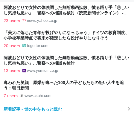
阿波おどりで女性の体強調した無断動画拡散、憤る踊り手「悲しい
し気持ち悪い」…警察への相談も検討（読売新聞オンライン） -
Yahoo!ニュース
23 users
news.yahoo.co.jp
「美大に落ちた青年が投げやりになっちゃう」ドイツの教育制度、
小学校卒業時点で将来が確定したら投げやりになりそう
20 users
togetter.com
阿波おどりで女性の体強調した無断動画拡散、憤る踊り手「悲しい
し気持ち悪い」…警察への相談も検討
13 users
www.yomiuri.co.jp
奪われた笑顔 原爆が奪った100人の子どもたちの短い人生を追
う：朝日新聞
7 users
www.asahi.com
新着記事 - 世の中をもっと読む