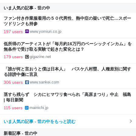
いま人気の記事 - 世の中
ファン付き作業服着用の５０代男性、熱中症の疑いで死亡…スポー
ツドリンクも持参
197 users
www.yomiuri.co.jp
低所得のアーティストが「毎月約16万円のベーシックインカム」を
無条件で受け取る実験で起きた変化とは？
179 users
gigazine.net
「誰が何と言おうと僕は日本人」 バスケ八村塁、人種差別に関す
る誹謗中傷に言及
306 users
www.sankei.com
茎すら残らず シカにヒマワリ食べられ「高原まつり」中止 福島
| 毎日新聞
115 users
mainichi.jp
いま人気の記事 - 世の中をもっと読む
新着記事 - 世の中