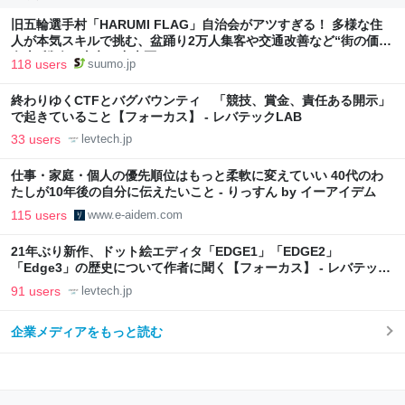
旧五輪選手村「HARUMI FLAG」自治会がアツすぎる！ 多様な住
人が本気スキルで挑む、盆踊り2万人集客や交通改善など“街の価値
向上”戦略 東京・中央区
118 users
suumo.jp
終わりゆくCTFとバグバウンティ 「競技、賞金、責任ある開示」
で起きていること【フォーカス】 - レバテックLAB
33 users
levtech.jp
仕事・家庭・個人の優先順位はもっと柔軟に変えていい 40代のわ
たしが10年後の自分に伝えたいこと - りっすん by イーアイデム
115 users
www.e-aidem.com
21年ぶり新作、ドット絵エディタ「EDGE1」「EDGE2」
「Edge3」の歴史について作者に聞く【フォーカス】 - レバテック
LAB
91 users
levtech.jp
企業メディアをもっと読む