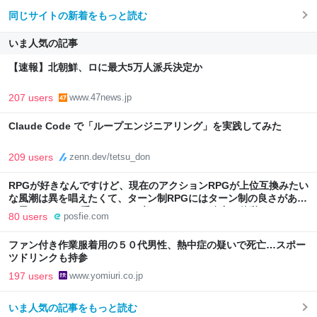
同じサイトの新着をもっと読む
いま人気の記事
【速報】北朝鮮、ロに最大5万人派兵決定か
207 users
www.47news.jp
Claude Code で「ループエンジニアリング」を実践してみた
209 users
zenn.dev/tetsu_don
RPGが好きなんですけど、現在のアクションRPGが上位互換みたい
な風潮は異を唱えたくて、ターン制RPGにはターン制の良さがある
と思ってます 一手をじっくり考えられたり、途中で休憩したりでき
80 users
posfie.com
るのがターン制の良さじゃないですか もっとターン制を煮詰めて欲
しい→「既出だと思うがここはオクトパストラベラーを推したい
ファン付き作業服着用の５０代男性、熱中症の疑いで死亡…スポー
(´・ω・｀)」
ツドリンクも持参
197 users
www.yomiuri.co.jp
いま人気の記事をもっと読む