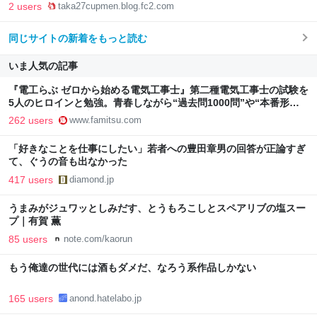
2 users
taka27cupmen.blog.fc2.com
同じサイトの新着をもっと読む
いま人気の記事
『電工らぶ ゼロから始める電気工事士』第二種電気工事士の試験を
5人のヒロインと勉強。青春しながら“過去問1000問”や“本番形式
CBT模擬試験”で本格的に学べるノベルゲーム | ゲーム・エンタメ
262 users
www.famitsu.com
最新情報のファミ通.com
「好きなことを仕事にしたい」若者への豊田章男の回答が正論すぎ
て、ぐうの音も出なかった
417 users
diamond.jp
うまみがジュワッとしみだす、とうもろこしとスペアリブの塩スー
プ｜有賀 薫
85 users
note.com/kaorun
もう俺達の世代には酒もダメだ、なろう系作品しかない
165 users
anond.hatelabo.jp