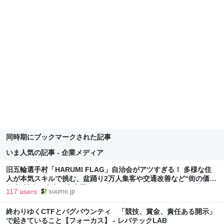
同時期にブックマークされた記事
いま人気の記事 - 企業メディア
旧五輪選手村「HARUMI FLAG」自治会がアツすぎる！ 多様な住
人が本気スキルで挑む、盆踊り2万人集客や交通改善など“街の価値
向上”戦略 東京・中央区
117 users
suumo.jp
終わりゆくCTFとバグバウンティ 「競技、賞金、責任ある開示」
で起きていること【フォーカス】 - レバテックLAB