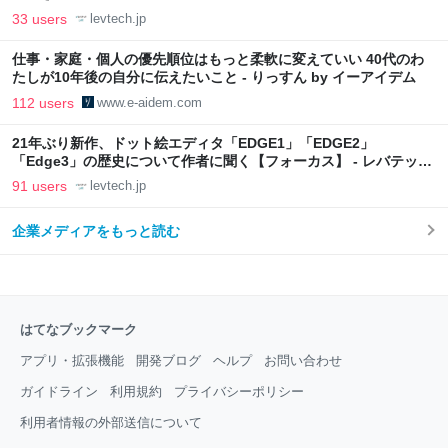
33 users
levtech.jp
仕事・家庭・個人の優先順位はもっと柔軟に変えていい 40代のわ
たしが10年後の自分に伝えたいこと - りっすん by イーアイデム
112 users
www.e-aidem.com
21年ぶり新作、ドット絵エディタ「EDGE1」「EDGE2」
「Edge3」の歴史について作者に聞く【フォーカス】 - レバテック
LAB
91 users
levtech.jp
企業メディアをもっと読む
はてなブックマーク
アプリ・拡張機能
開発ブログ
ヘルプ
お問い合わせ
ガイドライン
利用規約
プライバシーポリシー
利用者情報の外部送信について