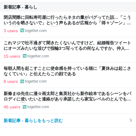
新着記事 - 暮らし
閉店間際に回転寿司屋に行ったらネタの量がバグってた話…「こう
いうのを晒さないで」という声もあるが広報から「得々ゾーン」と
いう正規サービスだとの回答も
3 users
togetter.com
これマジで社不過ぎて聞きたくないんですけど、結婚報告ツイート
にオーズみたいな並びで指輪3つ写ってるの何なんですか。仲人の
分？
15 users
togetter.com
毎朝人間を起こすことに使命感を持っている猫に「夏休みは起こさ
なくていい」と伝えたらこの顔である
8 users
togetter.com
新條まゆ先生に漫☆画太郎と集英社から新作絵本であるシーンをパ
ロディに使いたいと連絡があり承諾したら家宝レベルのとんでもな
いものが届いた
46 users
togetter.com
新着記事 - 暮らしをもっと読む