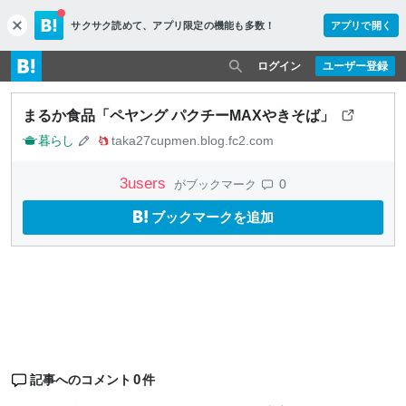
サクサク読めて、
アプリ限定の機能も多数！
アプリで開く
c
l
o
ログイン
ユーザー登録
s
e
まるか食品「ペヤング パクチーMAXやきそば」
暮らし
taka27cupmen.blog.fc2.com
3
users
0
がブックマーク
ブックマークを追加
0
記事へのコメント
件