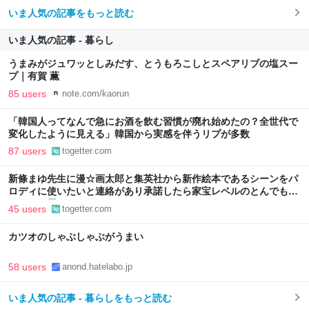
いま人気の記事をもっと読む
いま人気の記事 - 暮らし
うまみがジュワッとしみだす、とうもろこしとスペアリブの塩スー
プ｜有賀 薫
85 users
note.com/kaorun
「韓国人ってなんで急にお酒を飲む習慣が廃れ始めたの？全世代で
変化したように見える」韓国から実感を伴うリプが多数
87 users
togetter.com
新條まゆ先生に漫☆画太郎と集英社から新作絵本であるシーンをパ
ロディに使いたいと連絡があり承諾したら家宝レベルのとんでもな
いものが届いた
45 users
togetter.com
カツオのしゃぶしゃぶがうまい
58 users
anond.hatelabo.jp
いま人気の記事 - 暮らしをもっと読む