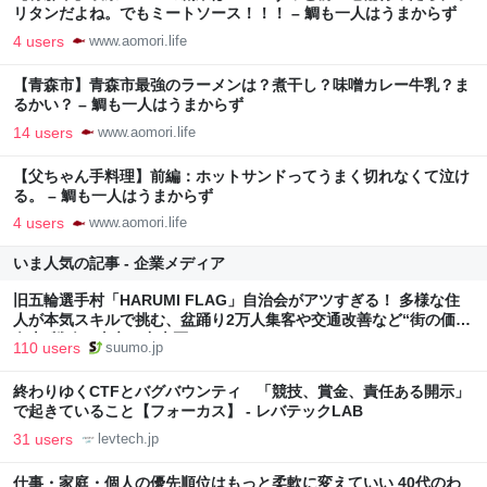
リタンだよね。でもミートソース！！！ – 鯛も一人はうまからず
4 users
www.aomori.life
【青森市】青森市最強のラーメンは？煮干し？味噌カレー牛乳？ま
るかい？ – 鯛も一人はうまからず
14 users
www.aomori.life
【父ちゃん手料理】前編：ホットサンドってうまく切れなくて泣け
る。 – 鯛も一人はうまからず
4 users
www.aomori.life
いま人気の記事 - 企業メディア
旧五輪選手村「HARUMI FLAG」自治会がアツすぎる！ 多様な住
人が本気スキルで挑む、盆踊り2万人集客や交通改善など“街の価値
向上”戦略 東京・中央区
110 users
suumo.jp
終わりゆくCTFとバグバウンティ 「競技、賞金、責任ある開示」
で起きていること【フォーカス】 - レバテックLAB
31 users
levtech.jp
仕事・家庭・個人の優先順位はもっと柔軟に変えていい 40代のわ