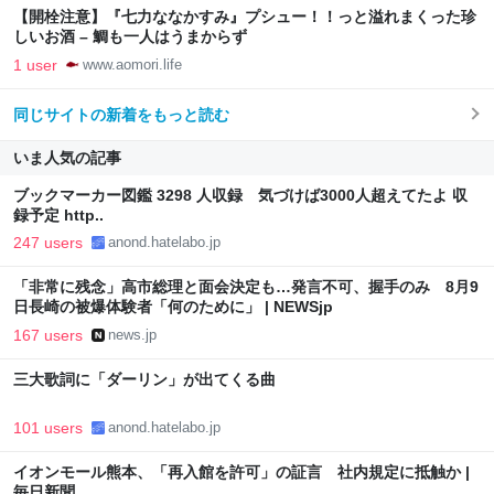
【開栓注意】『七力ななかすみ』プシュー！！っと溢れまくった珍
しいお酒 – 鯛も一人はうまからず
1 user
www.aomori.life
同じサイトの新着をもっと読む
いま人気の記事
ブックマーカー図鑑 3298 人収録 気づけば3000人超えてたよ 収
録予定 http..
247 users
anond.hatelabo.jp
「非常に残念」高市総理と面会決定も…発言不可、握手のみ 8月9
日長崎の被爆体験者「何のために」 | NEWSjp
167 users
news.jp
三大歌詞に「ダーリン」が出てくる曲
101 users
anond.hatelabo.jp
イオンモール熊本、「再入館を許可」の証言 社内規定に抵触か |
毎日新聞