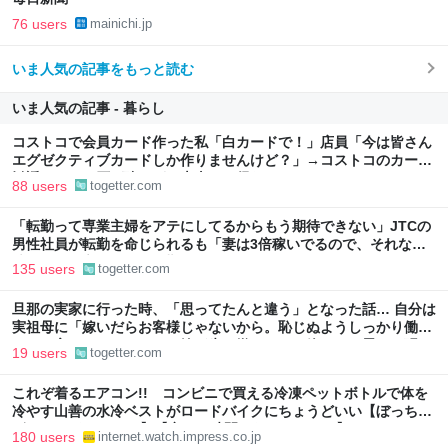
76 users
mainichi.jp
いま人気の記事をもっと読む
いま人気の記事 - 暮らし
コストコで会員カード作った私「白カードで！」店員「今は皆さん
エグゼクティブカードしか作りませんけど？」→コストコのカード
勧誘はやたら圧が強いが、本当にお得なの？
88 users
togetter.com
「転勤って専業主婦をアテにしてるからもう期待できない」JTCの
男性社員が転勤を命じられるも「妻は3倍稼いでるので、それなら
辞める」と言ったら、転勤がなくなった
135 users
togetter.com
旦那の実家に行った時、「思ってたんと違う」となった話… 自分は
実祖母に「嫁いだらお客様じゃないから。恥じぬようしっかり働
け」と言われていたので、嫁ぎ先で嫌われたら終わりと思い、張り
19 users
togetter.com
切っていた
これぞ着るエアコン!! コンビニで買える冷凍ペットボトルで体を
冷やす山善の水冷ベストがロードバイクにちょうどいい【ぼっち・
ざ・ろーど！その14】【空いた時間でなにしてる？】
180 users
internet.watch.impress.co.jp