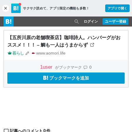
サクサク読めて、
アプリ限定の機能も多数！
アプリで開く
c
l
o
ログイン
ユーザー登録
s
e
【五所川原の老舗喫茶店】珈琲詩人。ハンバーグがお
ススメ！！！ – 鯛も一人はうまからず
暮らし
www.aomori.life
1
user
0
がブックマーク
ブックマークを追加
0
記事へのコメント
件