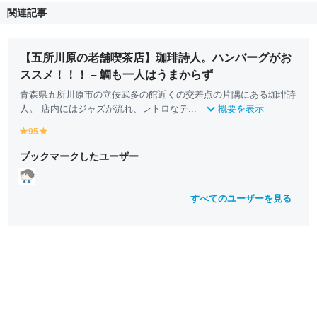
関連記事
【五所川原の老舗喫茶店】珈琲詩人。ハンバーグがお
ススメ！！！ – 鯛も一人はうまからず
青森県五所川原市の立佞武多の館近くの交差点の片隅にある珈琲詩
人。 店内にはジャズが流れ、レトロなテ...
概要を表示
95
y
y
e
e
ブックマークしたユーザー
ll
ll
o
o
w
w
すべてのユーザーを見る