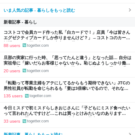
いま人気の記事 - 暮らしをもっと読む
新着記事 - 暮らし
コストコで会員カード作った私「白カードで！」店員「今は皆さん
エグゼクティブカードしか作りませんけど？」→コストコのカード
勧誘はやたら圧が強いが、本当にお得なの？
88 users
togetter.com
旦那の実家に行った時、「思ってたんと違う」となった話… 自分は
実祖母に「嫁いだらお客様じゃないから。恥じぬようしっかり働
け」と言われていたので、嫁ぎ先で嫌われたら終わりと思い、張り
20 users
togetter.com
切っていた
「転勤って専業主婦をアテにしてるからもう期待できない」JTCの
男性社員が転勤を命じられるも「妻は3倍稼いでるので、それなら
辞める」と言ったら、転勤がなくなった
135 users
togetter.com
今日ミスドで初ミスドらしきおじさんに「子どもにミスド食べたい
って言われたんですけど…これは買っとけみたいなのあります
か…？」と尋ねられるイベントが発生して、興奮した
33 users
togetter.com
新着記事 - 暮らしをもっと読む