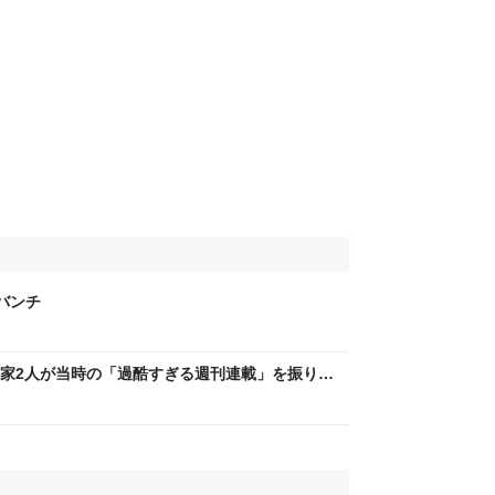
げバンチ
家2人が当時の「過酷すぎる週刊連載」を振り返
稿は落とさない」ストイックな舞台裏 | 日刊