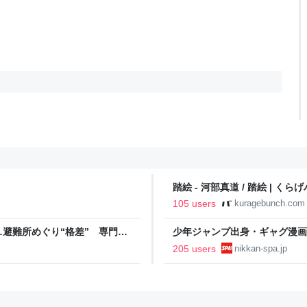
踏絵 - 河部真道 / 踏絵 | くら
105 users
kuragebunch.com
避難所めぐり“格差” 専門家
少年ジャンプ出身・ギャグ漫画
NNプライムオンライン
る。「ヘルニアで入院しても原
205 users
nikkan-spa.jp
SPA!