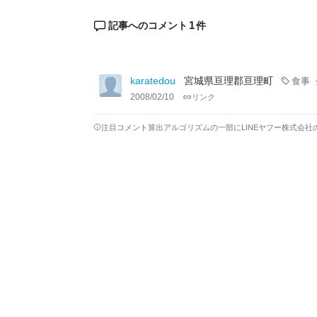
1
記事へのコメント
件
karatedou
宮城県亘理郡亘理町
食事
2008/02/10
リンク
注目コメント算出アルゴリズムの一部にLINEヤフー株式会社