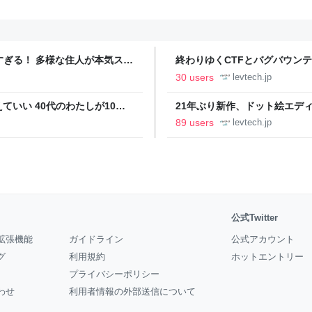
ツすぎる！ 多様な住人が本気スキ
終わりゆくCTFとバグバウン
の価値向上”戦略 東京・中央
ること【フォーカス】 - レバテ
30 users
levtech.jp
いい 40代のわたしが10年
21年ぶり新作、ドット絵エディタ
イデム
ついて作者に聞く【フォーカス】
89 users
levtech.jp
公式Twitter
拡張機能
ガイドライン
公式アカウント
グ
利用規約
ホットエントリー
プライバシーポリシー
わせ
利用者情報の外部送信について