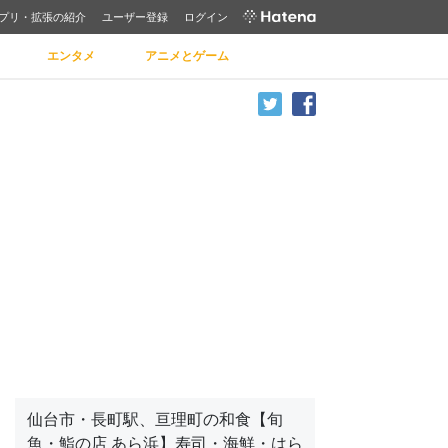
プリ・拡張の紹介
ユーザー登録
ログイン
エンタメ
アニメとゲーム
仙台市・長町駅、亘理町の和食【旬
魚・鮨の店 あら浜】寿司・海鮮・はら