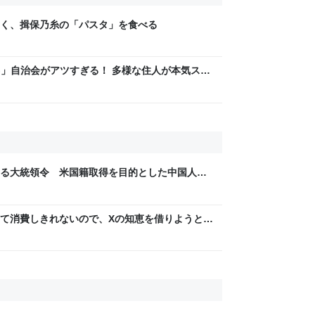
く、揖保乃糸の「パスタ」を食べる
LAG」自治会がアツすぎる！ 多様な住人が本気スキ
交通改善など“街の価値向上”戦略 東京・中央区
る大統領令 米国籍取得を目的とした中国人ら
て消費しきれないので、Xの知恵を借りようと
集めることにした