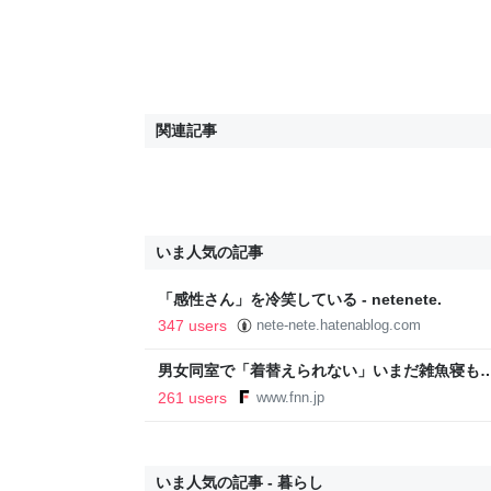
関連記事
いま人気の記事
「感性さん」を冷笑している - netenete.
347 users
nete-nete.hatenablog.com
男女同室で「着替えられない」いまだ雑魚寝も…
「標準化されていない」 令和8年熊本地震｜F
261 users
www.fnn.jp
いま人気の記事 - 暮らし