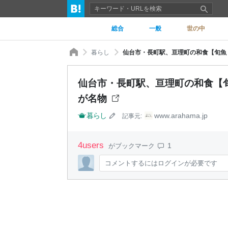
総合
一般
世の中
暮らし
仙台市・長町駅、亘理町の和食【旬魚
仙台市・長町駅、亘理町の和食【
が名物
暮らし
www.arahama.jp
記事元:
4
users
1
がブックマーク
コメントするにはログインが必要です