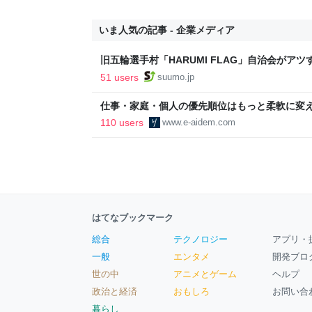
いま人気の記事 - 企業メディア
旧五輪選手村「HARUMI FLAG」自治会がア
ルで挑む、盆踊り2万人集客や交通改善など“街
51 users
suumo.jp
区
仕事・家庭・個人の優先順位はもっと柔軟に変えて
後の自分に伝えたいこと - りっすん by イーア
110 users
www.e-aidem.com
はてなブックマーク
総合
テクノロジー
アプリ・
一般
エンタメ
開発ブロ
世の中
アニメとゲーム
ヘルプ
政治と経済
おもしろ
お問い合
暮らし