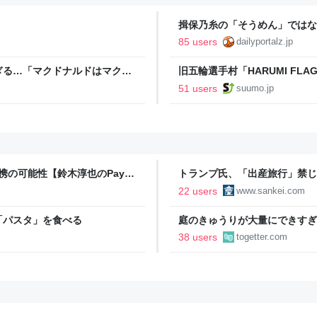
揖保乃糸の「そうめん」ではな
85 users
dailyportalz.jp
ぎる…「マクドナルドはマクド
旧五輪選手村「HARUMI F
ルで挑む、盆踊り2万人集客や
51 users
suumo.jp
連携の可能性【鈴木淳也のPay
トランプ氏、「出産旅行」禁じ
の渡米を問題視
22 users
www.sankei.com
「パスタ」を食べる
庭のきゅうりが大量にできすぎ
「きゅうりレシピ」をたくさん
38 users
togetter.com