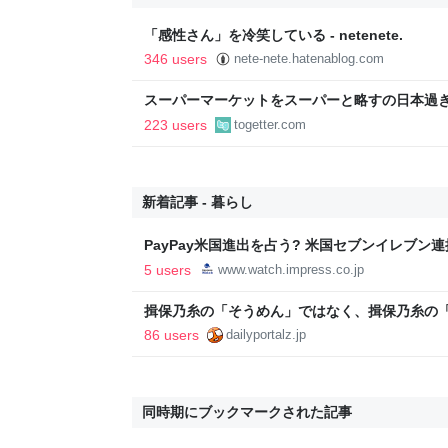
「感性さん」を冷笑している - netenete.
346 users
nete-nete.hatenablog.com
スーパーマーケットをスーパーと略すの日本過
であるべき」「海外でもある」など
223 users
togetter.com
新着記事 - 暮らし
PayPay米国進出を占う? 米国セブンイレブン
Attention】
5 users
www.watch.impress.co.jp
揖保乃糸の「そうめん」ではなく、揖保乃糸の
86 users
dailyportalz.jp
同時期にブックマークされた記事