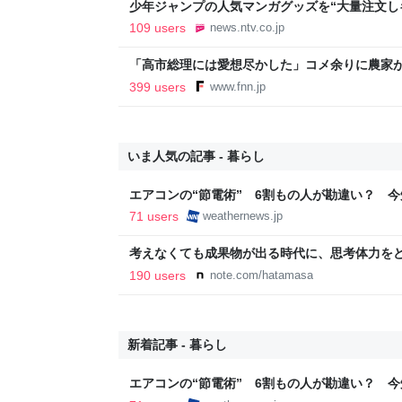
少年ジャンプの人気マンガグッズを“大量注文し
逮捕 総額43億円以上（2026年8月6日掲載）｜日
109 users
news.ntv.co.jp
「高市総理には愛想尽かした」コメ余りに農家
以下に…肥料代や燃料代は高騰「今年でやめる」
399 users
www.fnn.jp
イン
いま人気の記事 - 暮らし
エアコンの“節電術” 6割もの人が勘違い？ 
法 - ウェザーニュース
71 users
weathernews.jp
考えなくても成果物が出る時代に、思考体力をどこ
190 users
note.com/hatamasa
新着記事 - 暮らし
エアコンの“節電術” 6割もの人が勘違い？ 
法 - ウェザーニュース