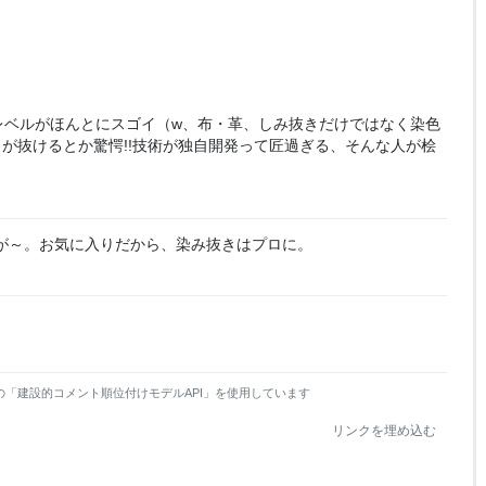
レベルがほんとにスゴイ（w、布・革、しみ抜きだけではなく染色
が抜けるとか驚愕!!技術が独自開発って匠過ぎる、そんな人が桧
が～。お気に入りだから、染み抜きはプロに。
の「建設的コメント順位付けモデルAPI」を使用しています
リンクを埋め込む