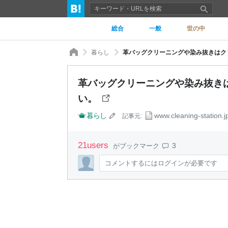
総合
一般
世の中
暮らし
革バッグクリーニングや染み抜きはク
革バッグクリーニングや染み抜き
い。
暮らし
www.cleaning-station.j
記事元:
21
users
3
がブックマーク
コメントするにはログインが必要です