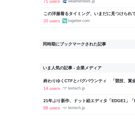
71 users
weathernews.jp
この洋服着るタイミング、いまだに見つけられ
適」「これで…授業参観に出ました」
20 users
togetter.com
同時期にブックマークされた記事
いま人気の記事 - 企業メディア
終わりゆくCTFとバグバウンティ 「競技、賞
ること【フォーカス】 - レバテックLAB
14 users
levtech.jp
21年ぶり新作、ドット絵エディタ「EDGE1」「E
ついて作者に聞く【フォーカス】 - レバテックL
88 users
levtech.jp