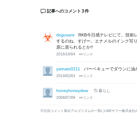
3
記事へのコメント
件
dogusare
RKB今日感テレビにて。技術
するのね、すげー。エナメルのインク写り
原に居られるとか!!
2016/10/04
リンク
yamato0211
バーベキューでダウンに油
2014/02/03
リンク
honeyhoneydew
暮らし
2008/07/09
リンク
注目コメント算出アルゴリズムの一部にLINEヤフー株式会社