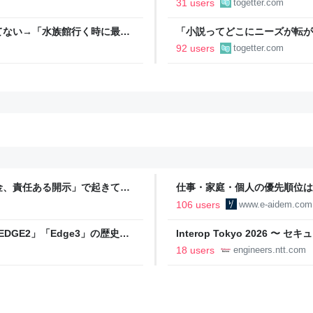
31 users
togetter.com
ドバイスが寄せられる
てない→「水族館行く時に最
「小説ってどこにニーズが転が
結婚』のド直球ざまあ系シンデ
92 users
togetter.com
事実に考え込む
金、責任ある開示」で起きてい
仕事・家庭・個人の優先順位は
の自分に伝えたいこと - りっす
106 users
www.e-aidem.com
DGE2」「Edge3」の歴史に
Interop Tokyo 2026
AB
への取り組み 〜 - NTT docomo B
18 users
engineers.ntt.com