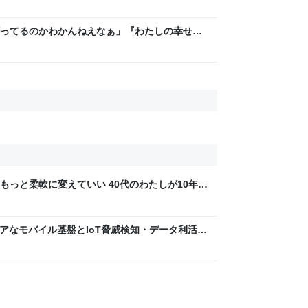
ってるのかわかんねえなぁ」『わたしの幸せな
レラストーリーが若者にヒットしているという
もっと柔軟に変えていい 40代のわたしが10年後
ん by イーアイデム
 〜 セキュアなモバイル基盤とIoT脅威検知・データ利活用
usiness Engineers' Blog