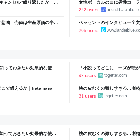
キャンセル”繰り返したか 女
女性ボーカルの曲に男性コーラ
テレNEWS NNN
222 users
anond.hatelabo.jp
が悲鳴 売値は生産原価の半分
ベッセントのインタビュー全文
農家も｜FNNプライムオンラ
いる
205 users
www.landerblue.co
今知っておきたい効果的な使用
「小説ってどこにニーズが転が
結婚』のド直球ざまあ系シンデ
92 users
togetter.com
事実に考え込む
で鍛えるか｜hatamasa
桃の皮むくの難しすぎる… 桃
ばいけるとのことでやってみた
31 users
togetter.com
ドバイスが寄せられる
今知っておきたい効果的な使用
桃の皮むくの難しすぎる… 桃
ばいけるとのことでやってみた