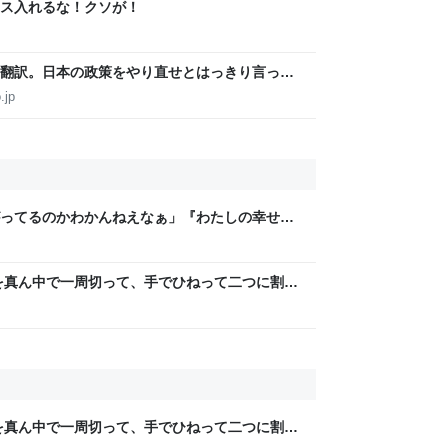
ス入れるな！クソが！
翻訳。日本の政策をやり直せとはっきり言って
.jp
ってるのかわかんねえなぁ」『わたしの幸せな
レラストーリーが若者にヒットしているという
を真ん中で一周切って、手でひねって二つに割れ
ら、「あっ、これダメだ」となった→数々のア
を真ん中で一周切って、手でひねって二つに割れ
ら、「あっ、これダメだ」となった→数々のア