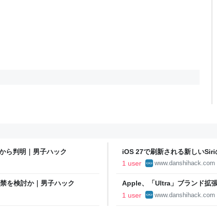
人情報から判明｜男子ハック
iOS 27で刷新される新しいSi
Island統合などを準備か｜男
1 user
www.danshihack.com
プリ解禁を検討か｜男子ハック
Apple、「Ultra」ブラン
1 user
www.danshihack.com