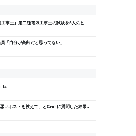
気工事士』第二種電気工事士の試験を5人のヒロ
問1000問”や“本番形式CBT模擬試験”で本格的
ム・エンタメ最新情報のファミ通.com
議員「自分が高齢だと思ってない」
ita
悪いポストを教えて」とGrokに質問した結果、
った話→「返事がヤバい」「AIの反乱か？」