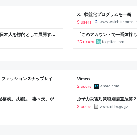
X、収益化プログラムを一新 
9 users
www.watch.impress.c
本語話者が日本人を標的として展開する
「このアカウントで一番気持ち
_
正論で盛大なカウンターを食ら
35 users
togetter.com
「お前感情あるだろ」の声も
 ファッションスナップサイト
Vimeo
開予定！
2 users
vimeo.com
み合わせ構成。以前は「妻＜夫」が多
原子力災害対策特別措置法第２
の夫婦が増えている。
定について ｜報道発表資料｜
2 users
www.mhlw.go.jp