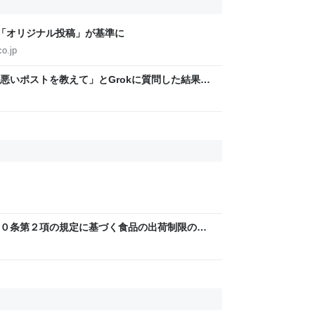
「オリジナル投稿」が基準に
o.jp
悪いポストを教えて」とGrokに質問した結果、
った話→「返事がヤバい」「AIの反乱か？」
０条第２項の規定に基づく食品の出荷制限の設
厚生労働省