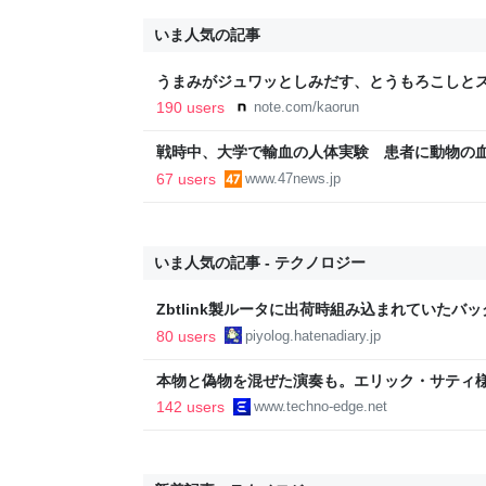
いま人気の記事
うまみがジュワッとしみだす、とうもろこしとス
190 users
note.com/kaorun
戦時中、大学で輸血の人体実験 患者に動物の
67 users
www.47news.jp
いま人気の記事 - テクノロジー
Zbtlink製ルータに出荷時組み込まれていたバ
piyolog
80 users
piyolog.hatenadiary.jp
本物と偽物を混ぜた演奏も。エリック・サティ
ティ機関」をClaude Codeで作って公開した（Cl
142 users
www.techno-edge.net
TechnoEdge