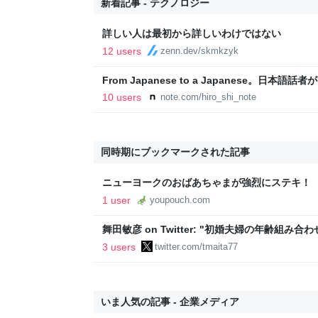
新着記事 - テクノロジー
詳しい人は最初から詳しいわけではない
12 users
zenn.dev/skmkzyk
From Japanese to a Japanese。日
スミッシング（SMSフィッシング）｜__aloha_
10 users
note.com/hiro_shi_note
同時期にブックマークされた記事
ニューヨークのおばあちゃまが強烈にステキ！
「Advanced Style」の映画版が近々米国で公
1 user
youpouch.com
舞田敏彦 on Twitter: "初婚夫婦の年齢組
かったが，最近では「妻＞夫」ないしは同年齢
3 users
twitter.com/tmaita77
http://t.co/lXtrt57QZt"
いま人気の記事 - 企業メディア