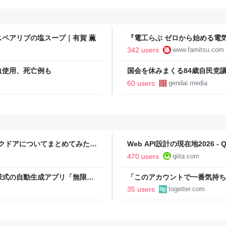
ペアリブの塩スープ｜有賀 薫
『電工らぶ ゼロから始める電
インと勉強。青春しながら“過去
342 users
www.famitsu.com
に学べるノベルゲーム | ゲー
血使用、死亡例も
国会を休みまくる84歳自民党
60 users
gendai.media
ックドアについてまとめてみた -
Web API設計の現在地2026 - Qi
470 users
qiita.com
様式の自動生成アプリ「無限サ
「このアカウントで一番気持ち
oseBox） | テクノエッジ
正論で盛大なカウンターを食ら
35 users
togetter.com
「お前感情あるだろ」の声も