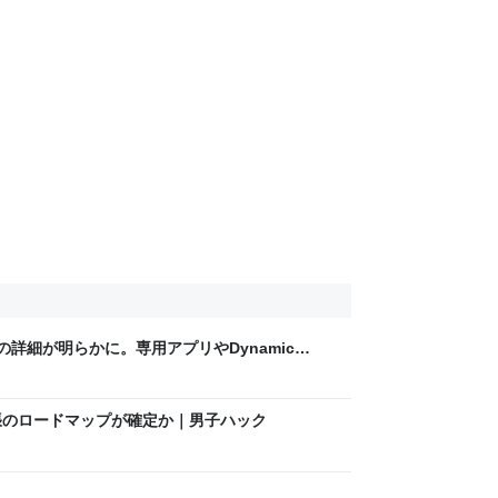
riの詳細が明らかに。専用アプリやDynamic
子ハック
ド拡張のロードマップが確定か｜男子ハック