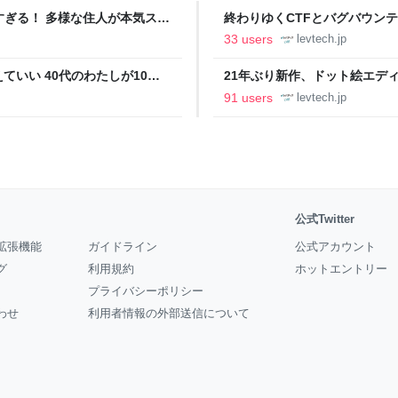
ツすぎる！ 多様な住人が本気スキ
終わりゆくCTFとバグバウン
の価値向上”戦略 東京・中央
ること【フォーカス】 - レバテ
33 users
levtech.jp
いい 40代のわたしが10年
21年ぶり新作、ドット絵エディタ
イデム
ついて作者に聞く【フォーカス】
91 users
levtech.jp
公式Twitter
拡張機能
ガイドライン
公式アカウント
グ
利用規約
ホットエントリー
プライバシーポリシー
わせ
利用者情報の外部送信について