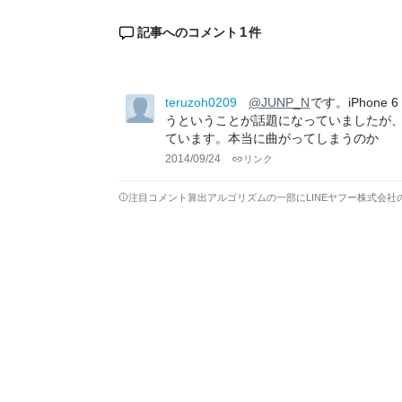
1
記事へのコメント
件
teruzoh0209
@JUNP_N
です。iPhon
うということが話題になっていましたが、海外
ています。本当に曲がってしまうのか
2014/09/24
リンク
注目コメント算出アルゴリズムの一部にLINEヤフー株式会社