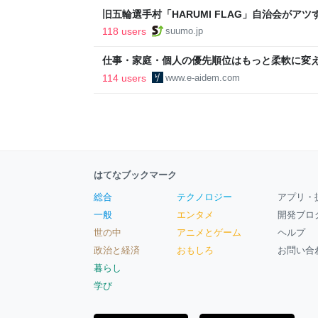
旧五輪選手村「HARUMI FLAG」自治会がア
ルで挑む、盆踊り2万人集客や交通改善など“街
118 users
suumo.jp
区
仕事・家庭・個人の優先順位はもっと柔軟に変えて
後の自分に伝えたいこと - りっすん by イーア
114 users
www.e-aidem.com
はてなブックマーク
総合
テクノロジー
アプリ・
一般
エンタメ
開発ブロ
世の中
アニメとゲーム
ヘルプ
政治と経済
おもしろ
お問い合
暮らし
学び