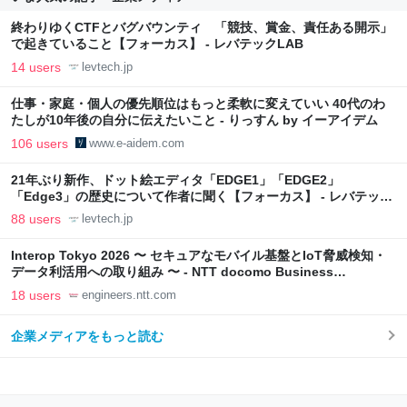
終わりゆくCTFとバグバウンティ 「競技、賞金、責任ある開示」
で起きていること【フォーカス】 - レバテックLAB
14 users
levtech.jp
仕事・家庭・個人の優先順位はもっと柔軟に変えていい 40代のわ
たしが10年後の自分に伝えたいこと - りっすん by イーアイデム
106 users
www.e-aidem.com
21年ぶり新作、ドット絵エディタ「EDGE1」「EDGE2」
「Edge3」の歴史について作者に聞く【フォーカス】 - レバテック
LAB
88 users
levtech.jp
Interop Tokyo 2026 〜 セキュアなモバイル基盤とIoT脅威検知・
データ利活用への取り組み 〜 - NTT docomo Business
Engineers' Blog
18 users
engineers.ntt.com
企業メディアをもっと読む