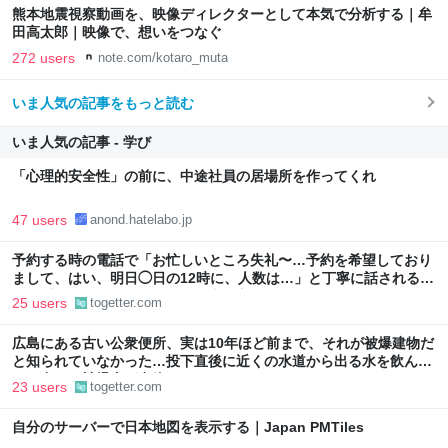
熊本地震視察動画を、映像ディレクターとして本気で分析する｜牟
田高太郎｜映像で、想いをつなぐ
272 users
note.com/kotaro_muta
いま人気の記事をもっと読む
いま人気の記事 - 学び
「心理的安全性」の前に、中途社員の居場所を作ってくれ
47 users
anond.hatelabo.jp
予約する時の電話で「お忙しいところ失礼〜…予約を希望しており
まして、はい、明日◯日の12時に、人数は…」と丁寧に話されるよ
り、受ける側としてはもっと簡潔な方が楽なんだよな
25 users
togetter.com
広島にある古い公衆便所、実は10年ほど前まで、それが被爆建物だ
と知られていなかった…投下直後に近くの水道から出る水を飲ん
で、多くの被爆者が息絶えた
23 users
togetter.com
自分のサーバーで日本地図を表示する｜Japan PMTiles