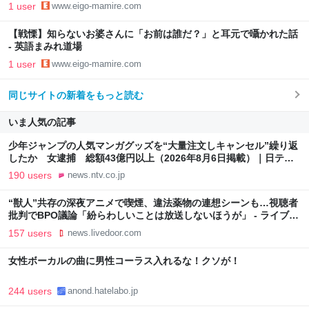
1 user
www.eigo-mamire.com
【戦慄】知らないお婆さんに「お前は誰だ？」と耳元で囁かれた話
- 英語まみれ道場
1 user
www.eigo-mamire.com
同じサイトの新着をもっと読む
いま人気の記事
少年ジャンプの人気マンガグッズを“大量注文しキャンセル”繰り返
したか 女逮捕 総額43億円以上（2026年8月6日掲載）｜日テレ
NEWS NNN
190 users
news.ntv.co.jp
“獣人”共存の深夜アニメで喫煙、違法薬物の連想シーンも…視聴者
批判でBPO議論「紛らわしいことは放送しないほうが」 - ライブド
アニュース
157 users
news.livedoor.com
女性ボーカルの曲に男性コーラス入れるな！クソが！
244 users
anond.hatelabo.jp