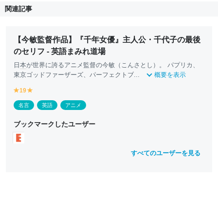
関連記事
【今敏監督作品】『千年女優』主人公・千代子の最後
のセリフ - 英語まみれ道場
日
本
が世界に誇るアニメ監督の今敏（こんさとし）。 パプリカ、
東京ゴッドファーザーズ、パーフェクトブ...
概要を表示
19
y
y
e
e
名言
英語
アニメ
ll
ll
o
o
ブックマークしたユーザー
w
w
すべてのユーザーを見る