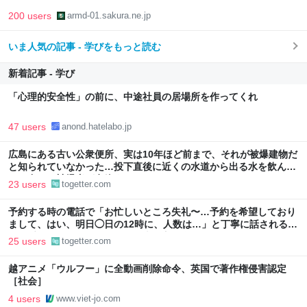
200 users
armd-01.sakura.ne.jp
いま人気の記事 - 学びをもっと読む
新着記事 - 学び
「心理的安全性」の前に、中途社員の居場所を作ってくれ
47 users
anond.hatelabo.jp
広島にある古い公衆便所、実は10年ほど前まで、それが被爆建物だ
と知られていなかった…投下直後に近くの水道から出る水を飲ん
で、多くの被爆者が息絶えた
23 users
togetter.com
予約する時の電話で「お忙しいところ失礼〜…予約を希望しており
まして、はい、明日◯日の12時に、人数は…」と丁寧に話されるよ
り、受ける側としてはもっと簡潔な方が楽なんだよな
25 users
togetter.com
越アニメ「ウルフー」に全動画削除命令、英国で著作権侵害認定
［社会］
4 users
www.viet-jo.com