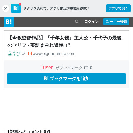
サクサク読めて、
アプリ限定の機能も多数！
アプリで開く
c
l
o
ログイン
ユーザー登録
s
e
【今敏監督作品】『千年女優』主人公・千代子の最後
のセリフ - 英語まみれ道場
学び
www.eigo-mamire.com
1
user
0
がブックマーク
ブックマークを追加
0
記事へのコメント
件