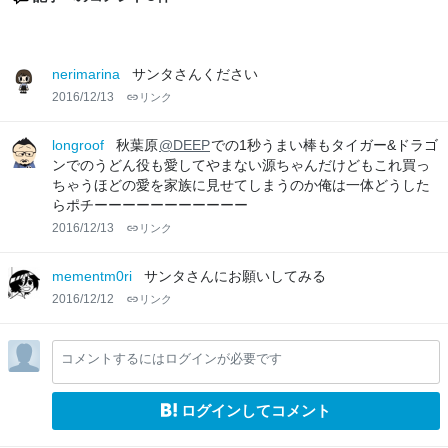
nerimarina
サンタさんください
2016/12/13
リンク
longroof
秋葉原
@DEEP
での1秒うまい棒もタイガー&ドラゴ
ンでのうどん役も愛してやまない源ちゃんだけどもこれ買っ
ちゃうほどの愛を家族に見せてしまうのか俺は一体どうした
らポチーーーーーーーーーーー
2016/12/13
リンク
mementm0ri
サンタさんにお願いしてみる
2016/12/12
リンク
コメントするにはログインが必要です
ログインしてコメント