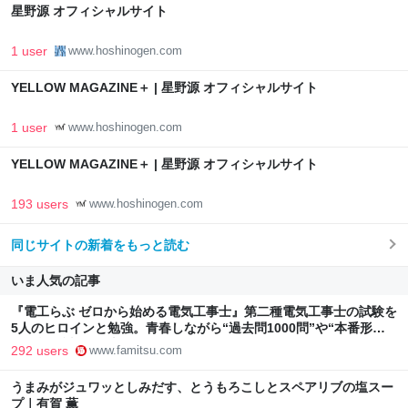
星野源 オフィシャルサイト
1 user
www.hoshinogen.com
YELLOW MAGAZINE＋ | 星野源 オフィシャルサイト
1 user
www.hoshinogen.com
YELLOW MAGAZINE＋ | 星野源 オフィシャルサイト
193 users
www.hoshinogen.com
同じサイトの新着をもっと読む
いま人気の記事
『電工らぶ ゼロから始める電気工事士』第二種電気工事士の試験を
5人のヒロインと勉強。青春しながら“過去問1000問”や“本番形式
CBT模擬試験”で本格的に学べるノベルゲーム | ゲーム・エンタメ
292 users
www.famitsu.com
最新情報のファミ通.com
うまみがジュワッとしみだす、とうもろこしとスペアリブの塩スー
プ｜有賀 薫