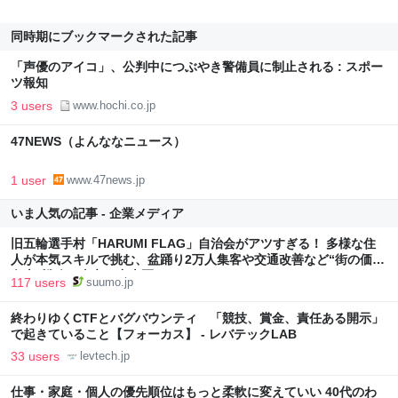
同時期にブックマークされた記事
「声優のアイコ」、公判中につぶやき警備員に制止される : スポー
ツ報知
3 users
www.hochi.co.jp
47NEWS（よんななニュース）
1 user
www.47news.jp
いま人気の記事 - 企業メディア
旧五輪選手村「HARUMI FLAG」自治会がアツすぎる！ 多様な住
人が本気スキルで挑む、盆踊り2万人集客や交通改善など“街の価値
向上”戦略 東京・中央区
117 users
suumo.jp
終わりゆくCTFとバグバウンティ 「競技、賞金、責任ある開示」
で起きていること【フォーカス】 - レバテックLAB
33 users
levtech.jp
仕事・家庭・個人の優先順位はもっと柔軟に変えていい 40代のわ