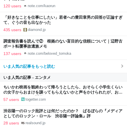
120 users
note.com/kaorun
「好きなことを仕事にしたい」若者への豊田章男の回答が正論すぎ
て、ぐうの音も出なかった
435 users
diamond.jp
調査報告書を読んで② 根拠のない盲目的な信頼について｜辺野古
ボート転覆事故遺族メモ
137 users
note.com/beloved_tomoka
いま人気の記事をもっと読む
いま人気の記事 - エンタメ
ちいかわ映画を観終わって帰ろうとしたら、おそらく小学生くらい
の女子からおまけを譲ってもらえないかと声をかけられたが、おっ
さんはこのように返答しました
57 users
togetter.com
渋谷陽一のロック批評とは何だったのか？ ばるぼらの『メディア
としてのロックン・ロール 渋谷陽一評論集』評
28 users
realsound.jp