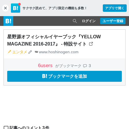
サクサク読めて、
アプリ限定の機能も多数！
アプリで開く
c
l
o
ログイン
ユーザー登録
s
e
星野源オフィシャルイヤーブック『YELLOW
MAGAZINE 2016-2017』 - 特設サイト
エンタメ
www.hoshinogen.com
6
users
3
がブックマーク
ブックマークを追加
3
記事へのコメント
件