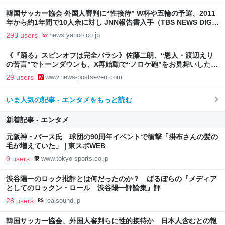
韓国サッカー協会 外国人審判に“性接待” W杯や五輪の予選、2011
年から約1年間で10人余に対し JNN報告書入手（TBS NEWS DIG
Powered by JNN） - Yahoo!ニュース
293 users
news.yahoo.co.jp
《『踊る』スピンオフは完全バラシ》佐藤二朗、“恩人・渡辺えり
の苦言”でトーンダウンも、X再始動で“ノロケ砲”をお見舞いした現
在【橋本愛とトラブル】
29 users
www.news-postseven.com
いま人気の記事 - エンタメをもっと読む
新着記事 - エンタメ
元阪神・バース氏 球団の90周年イベントで衝撃「掛布さんの髪の
毛が増えていた」 | 東スポWEB
9 users
www.tokyo-sports.co.jp
渋谷陽一のロック批評とは何だったのか？ ばるぼらの『メディア
としてのロックン・ロール 渋谷陽一評論集』評
28 users
realsound.jp
韓国サッカー協会、外国人審判らに性的接待か 日本人含むとの報