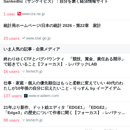
SankeiBiz（サンケイビズ）：自分を磨く経済情報サイト
1 user
www.iza.ne.jp
統計局ホームページ/日本の統計 2026－第22章 家計
20 users
www.stat.go.jp
いま人気の記事 - 企業メディア
終わりゆくCTFとバグバウンティ 「競技、賞金、責任ある開示」
で起きていること【フォーカス】 - レバテックLAB
16 users
levtech.jp
仕事・家庭・個人の優先順位はもっと柔軟に変えていい 40代のわ
たしが10年後の自分に伝えたいこと - りっすん by イーアイデム
107 users
www.e-aidem.com
21年ぶり新作、ドット絵エディタ「EDGE1」「EDGE2」
「Edge3」の歴史について作者に聞く【フォーカス】 - レバテック
LAB
88 users
levtech.jp