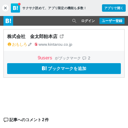
サクサク読めて、
アプリ限定の機能も多数！
アプリで開く
c
l
o
ログイン
ユーザー登録
s
e
株式会社 金太郎飴本店
おもしろ
www.kintarou.co.jp
9
users
2
がブックマーク
ブックマークを追加
2
記事へのコメント
件