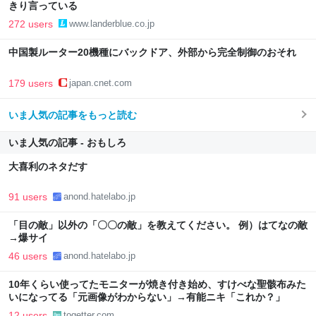
きり言っている
272 users
www.landerblue.co.jp
中国製ルーター20機種にバックドア、外部から完全制御のおそれ
179 users
japan.cnet.com
いま人気の記事をもっと読む
いま人気の記事 - おもしろ
大喜利のネタだす
91 users
anond.hatelabo.jp
「目の敵」以外の「〇〇の敵」を教えてください。 例）はてなの敵
→爆サイ
46 users
anond.hatelabo.jp
10年くらい使ってたモニターが焼き付き始め、すけべな聖骸布みた
いになってる「元画像がわからない」→有能ニキ「これか？」
12 users
togetter.com