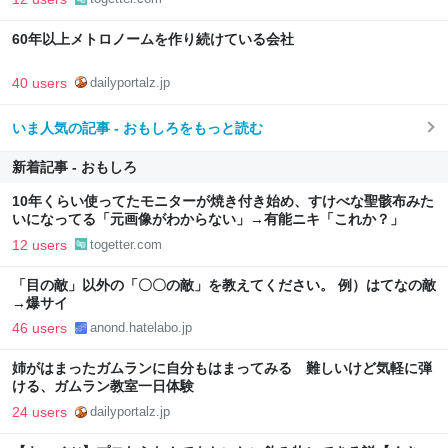
60年以上メトロノームを作り続けている会社
40 users
dailyportalz.jp
いま人気の記事 - おもしろをもっと読む
新着記事 - おもしろ
10年くらい使ってたモニターが焼き付き始め、すけべな聖骸布みた
いになってる「元画像がわからない」→有能ニキ「これか？」
12 users
togetter.com
「目の敵」以外の「〇〇の敵」を教えてください。 例）はてなの敵
→爆サイ
46 users
anond.hatelabo.jp
姉がはまったガムランに自分もはまってみる 難しいけど気軽に弾
ける、ガムラン教室一日体験
24 users
dailyportalz.jp