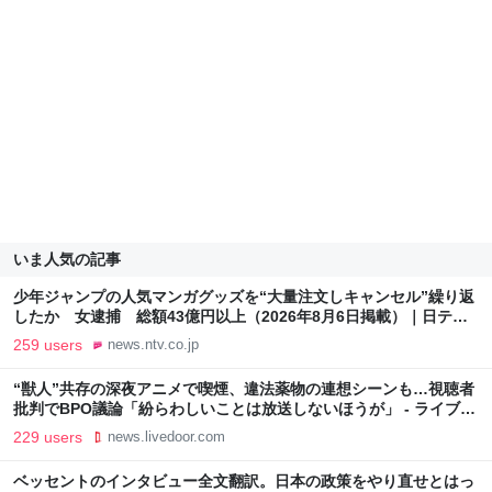
いま人気の記事
少年ジャンプの人気マンガグッズを“大量注文しキャンセル”繰り返
したか 女逮捕 総額43億円以上（2026年8月6日掲載）｜日テレ
NEWS NNN
259 users
news.ntv.co.jp
“獣人”共存の深夜アニメで喫煙、違法薬物の連想シーンも…視聴者
批判でBPO議論「紛らわしいことは放送しないほうが」 - ライブド
アニュース
229 users
news.livedoor.com
ベッセントのインタビュー全文翻訳。日本の政策をやり直せとはっ