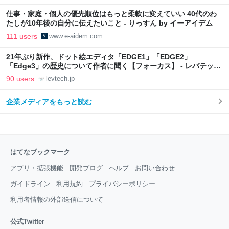
仕事・家庭・個人の優先順位はもっと柔軟に変えていい 40代のわ
たしが10年後の自分に伝えたいこと - りっすん by イーアイデム
111 users
www.e-aidem.com
21年ぶり新作、ドット絵エディタ「EDGE1」「EDGE2」
「Edge3」の歴史について作者に聞く【フォーカス】 - レバテック
LAB
90 users
levtech.jp
企業メディアをもっと読む
はてなブックマーク
アプリ・拡張機能
開発ブログ
ヘルプ
お問い合わせ
ガイドライン
利用規約
プライバシーポリシー
利用者情報の外部送信について
公式Twitter