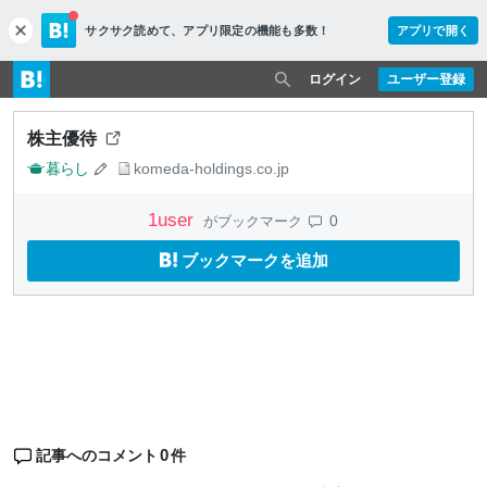
サクサク読めて、
アプリ限定の機能も多数！
アプリで開く
c
l
o
ログイン
ユーザー登録
s
e
株主優待
暮らし
komeda-holdings.co.jp
1
user
0
がブックマーク
ブックマークを追加
0
記事へのコメント
件