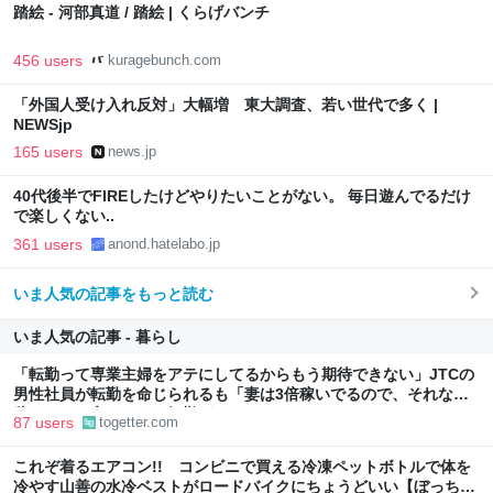
踏絵 - 河部真道 / 踏絵 | くらげバンチ
456 users
kuragebunch.com
「外国人受け入れ反対」大幅増 東大調査、若い世代で多く |
NEWSjp
165 users
news.jp
40代後半でFIREしたけどやりたいことがない。 毎日遊んでるだけ
で楽しくない..
361 users
anond.hatelabo.jp
いま人気の記事をもっと読む
いま人気の記事 - 暮らし
「転勤って専業主婦をアテにしてるからもう期待できない」JTCの
男性社員が転勤を命じられるも「妻は3倍稼いでるので、それなら
辞める」と言ったら、転勤がなくなった
87 users
togetter.com
これぞ着るエアコン!! コンビニで買える冷凍ペットボトルで体を
冷やす山善の水冷ベストがロードバイクにちょうどいい【ぼっち・