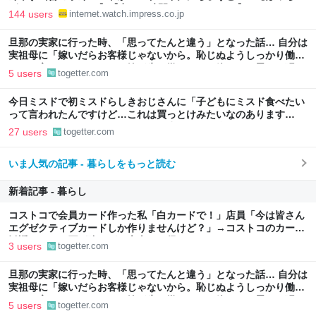
ざ・ろーど！その14】【空いた時間でなにしてる？】
144 users
internet.watch.impress.co.jp
旦那の実家に行った時、「思ってたんと違う」となった話… 自分は
実祖母に「嫁いだらお客様じゃないから。恥じぬようしっかり働
け」と言われていたので、嫁ぎ先で嫌われたら終わりと思い、張り
5 users
togetter.com
切っていた
今日ミスドで初ミスドらしきおじさんに「子どもにミスド食べたい
って言われたんですけど…これは買っとけみたいなのあります
か…？」と尋ねられるイベントが発生して、興奮した
27 users
togetter.com
いま人気の記事 - 暮らしをもっと読む
新着記事 - 暮らし
コストコで会員カード作った私「白カードで！」店員「今は皆さん
エグゼクティブカードしか作りませんけど？」→コストコのカード
勧誘はやたら圧が強いが、本当にお得なの？
3 users
togetter.com
旦那の実家に行った時、「思ってたんと違う」となった話… 自分は
実祖母に「嫁いだらお客様じゃないから。恥じぬようしっかり働
け」と言われていたので、嫁ぎ先で嫌われたら終わりと思い、張り
5 users
togetter.com
切っていた