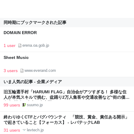
同時期にブックマークされた記事
DOMAIN ERROR
1 user
erena.oa.gob.jp
Sheet Music
3 users
www.everand.com
いま人気の記事 - 企業メディア
旧五輪選手村「HARUMI FLAG」自治会がアツすぎる！ 多様な住
人が本気スキルで挑む、盆踊り2万人集客や交通改善など“街の価値
向上”戦略 東京・中央区
99 users
suumo.jp
終わりゆくCTFとバグバウンティ 「競技、賞金、責任ある開示」
で起きていること【フォーカス】 - レバテックLAB
31 users
levtech.jp