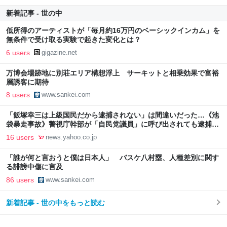
新着記事 - 世の中
低所得のアーティストが「毎月約16万円のベーシックインカム」を
無条件で受け取る実験で起きた変化とは？
6 users
gigazine.net
万博会場跡地に別荘エリア構想浮上 サーキットと相乗効果で富裕
層誘客に期待
8 users
www.sankei.com
「飯塚幸三は上級国民だから逮捕されない」は間違いだった…《池
袋暴走事故》警視庁幹部が「自民党議員」に呼び出されても逮捕を
見送った理由（文春オンライン） - Yahoo!ニュース
16 users
news.yahoo.co.jp
「誰が何と言おうと僕は日本人」 バスケ八村塁、人種差別に関す
る誹謗中傷に言及
86 users
www.sankei.com
新着記事 - 世の中をもっと読む