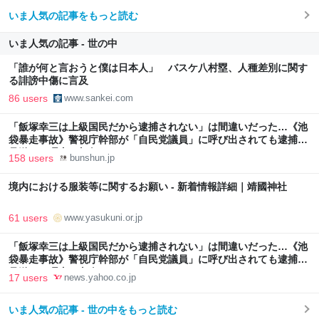
いま人気の記事をもっと読む
いま人気の記事 - 世の中
「誰が何と言おうと僕は日本人」 バスケ八村塁、人種差別に関す
る誹謗中傷に言及
86 users
www.sankei.com
「飯塚幸三は上級国民だから逮捕されない」は間違いだった…《池
袋暴走事故》警視庁幹部が「自民党議員」に呼び出されても逮捕を
見送った理由 | 文春オンライン
158 users
bunshun.jp
境内における服装等に関するお願い - 新着情報詳細｜靖國神社
61 users
www.yasukuni.or.jp
「飯塚幸三は上級国民だから逮捕されない」は間違いだった…《池
袋暴走事故》警視庁幹部が「自民党議員」に呼び出されても逮捕を
見送った理由（文春オンライン） - Yahoo!ニュース
17 users
news.yahoo.co.jp
いま人気の記事 - 世の中をもっと読む