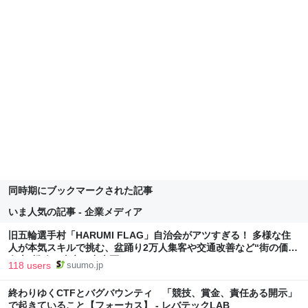
同時期にブックマークされた記事
いま人気の記事 - 企業メディア
旧五輪選手村「HARUMI FLAG」自治会がアツすぎる！ 多様な住
人が本気スキルで挑む、盆踊り2万人集客や交通改善など“街の価値
向上”戦略 東京・中央区
118 users
suumo.jp
終わりゆくCTFとバグバウンティ 「競技、賞金、責任ある開示」
で起きていること【フォーカス】 - レバテックLAB