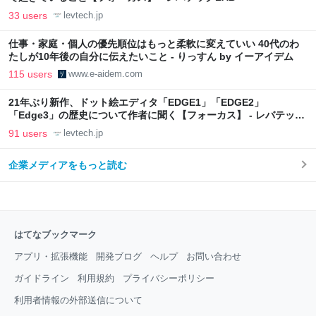
33 users
levtech.jp
仕事・家庭・個人の優先順位はもっと柔軟に変えていい 40代のわ
たしが10年後の自分に伝えたいこと - りっすん by イーアイデム
115 users
www.e-aidem.com
21年ぶり新作、ドット絵エディタ「EDGE1」「EDGE2」
「Edge3」の歴史について作者に聞く【フォーカス】 - レバテック
LAB
91 users
levtech.jp
企業メディアをもっと読む
はてなブックマーク
アプリ・拡張機能
開発ブログ
ヘルプ
お問い合わせ
ガイドライン
利用規約
プライバシーポリシー
利用者情報の外部送信について