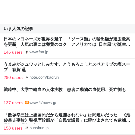
いま人気の記事
日本のマヨネーズが世界を魅了 「ソース類」の輸出額が過去最高
を更新 人気の裏には卵黄のコク アメリカでは“日本風”が誕生｜
FNNプライムオンライン
146 users
www.fnn.jp
うまみがジュワッとしみだす、とうもろこしとスペアリブの塩スー
プ｜有賀 薫
290 users
note.com/kaorun
戦時中、大学で輸血の人体実験 患者に動物の血使用、死亡例も
137 users
www.47news.jp
「飯塚幸三は上級国民だから逮捕されない」は間違いだった…《池
袋暴走事故》警視庁幹部が「自民党議員」に呼び出されても逮捕を
見送った理由 | 文春オンライン
158 users
bunshun.jp