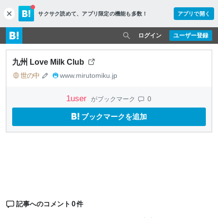
サクサク読めて、
アプリ限定の機能も多数！
アプリで開く
c
l
o
ログイン
ユーザー登録
s
e
九州 Love Milk Club
世の中
www.mirutomiku.jp
1
user
0
がブックマーク
ブックマークを追加
0
記事へのコメント
件