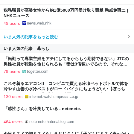
税務職員が高齢女性から約1億5000万円受け取り競艇 懲戒免職に |
NHKニュース
49 users
news.web.nhk
いま人気の記事をもっと読む
いま人気の記事 - 暮らし
「転勤って専業主婦をアテにしてるからもう期待できない」JTCの
男性社員が転勤を命じられるも「妻は3倍稼いでるので、それなら
辞める」と言ったら、転勤がなくなった
79 users
togetter.com
これぞ着るエアコン!! コンビニで買える冷凍ペットボトルで体を
冷やす山善の水冷ベストがロードバイクにちょうどいい【ぼっち・
ざ・ろーど！その14】【空いた時間でなにしてる？】
130 users
internet.watch.impress.co.jp
「感性さん」を冷笑している - netenete.
464 users
nete-nete.hatenablog.com
今日ミスドで初ミスドらしきおじさんに「子どもにミスド食べたい