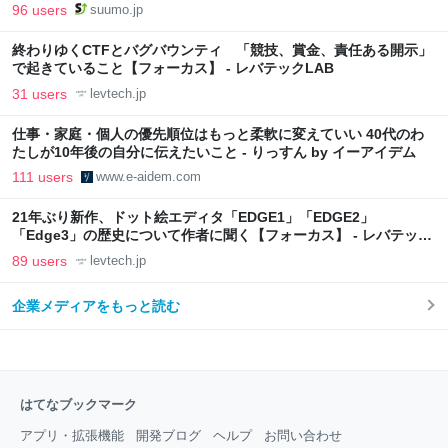
向上”戦略 東京・中央区
96 users
suumo.jp
終わりゆくCTFとバグバウンティ 「競技、賞金、責任ある開示」
で起きていること【フォーカス】 - レバテックLAB
31 users
levtech.jp
仕事・家庭・個人の優先順位はもっと柔軟に変えていい 40代のわ
たしが10年後の自分に伝えたいこと - りっすん by イーアイデム
111 users
www.e-aidem.com
21年ぶり新作、ドット絵エディタ「EDGE1」「EDGE2」
「Edge3」の歴史について作者に聞く【フォーカス】 - レバテック
LAB
89 users
levtech.jp
企業メディアをもっと読む
はてなブックマーク
アプリ・拡張機能
開発ブログ
ヘルプ
お問い合わせ