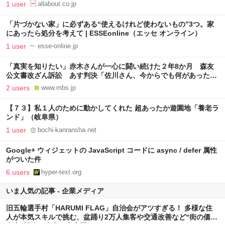
1 user
allabout.co.jp
「片づかない家」に必ずある“使えるけれど使わないもの”3つ。家
にあったら処分を考えて | ESSEonline（エッセ オンライン）
1 user
esse-online.jp
「真実を知りたい」赤木さんが一心に闘い続けた２年8か月 森友
公文書改ざん訴訟 あす判決「佐川さん、今からでも何があったか
話してほしい」 | 特集 | MBSニュース
2 users
www.mbs.jp
【７３】私１人のために動かしてくれた 超あったか遊園地「養老ラ
ンド」（岐阜県）
1 user
bochi-kanransha.net
Google+ ウィジェットの JavaScript コードに async / defer 属性
がついた件
6 users
hyper-text.org
いま人気の記事 - 企業メディア
旧五輪選手村「HARUMI FLAG」自治会がアツすぎる！ 多様な住
人が本気スキルで挑む、盆踊り2万人集客や交通改善など“街の価値