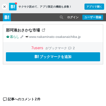
サクサク読めて、
アプリ限定の機能も多数！
アプリで開く
c
l
o
ログイン
ユーザー登録
s
e
那珂湊おさかな市場
暮らし
www.nakaminato-osakanaichiba.jp
7
users
2
がブックマーク
ブックマークを追加
2
記事へのコメント
件