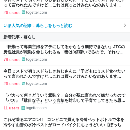
って言われたんですけど…これは買っとけみたいなのあります
か…？」と尋ねられるイベントが発生して、興奮した
26 users
togetter.com
いま人気の記事 - 暮らしをもっと読む
新着記事 - 暮らし
「転勤って専業主婦をアテにしてるからもう期待できない」JTCの
男性社員が転勤を命じられるも「妻は3倍稼いでるので、それなら
辞める」と言ったら、転勤がなくなった
79 users
togetter.com
今日ミスドで初ミスドらしきおじさんに「子どもにミスド食べたい
って言われたんですけど…これは買っとけみたいなのあります
か…？」と尋ねられるイベントが発生して、興奮した
26 users
togetter.com
「バカって何？どういう意味？」自分が親に言われて嫌だったので
『バカ』『駄目な子』という言葉を封印して子育てしてきたら思わ
ぬ事態に←この育児方針に賛否集まる
11 users
togetter.com
これぞ着るエアコン!! コンビニで買える冷凍ペットボトルで体を
冷やす山善の水冷ベストがロードバイクにちょうどいい【ぼっち・