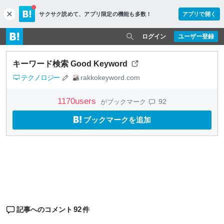
サクサク読めて、
アプリ限定の機能も多数！
アプリで開く
c
l
o
ログイン
ユーザー登録
s
e
キーワード検索 Good Keyword
テクノロジー
rakkokeyword.com
1170
users
92
がブックマーク
ブックマークを追加
92
記事へのコメント
件