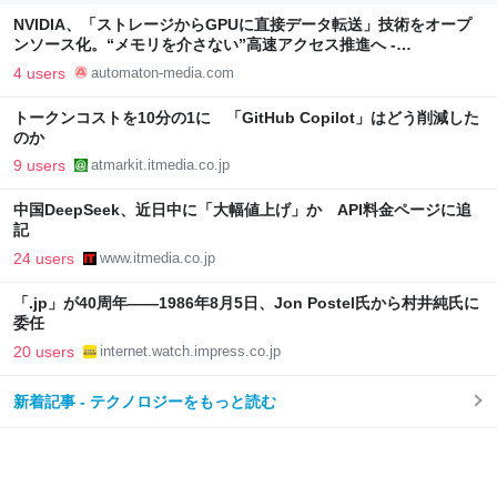
NVIDIA、「ストレージからGPUに直接データ転送」技術をオープ
ンソース化。“メモリを介さない”高速アクセス推進へ -
AUTOMATON
4 users
automaton-media.com
トークンコストを10分の1に 「GitHub Copilot」はどう削減した
のか
9 users
atmarkit.itmedia.co.jp
中国DeepSeek、近日中に「大幅値上げ」か API料金ページに追
記
24 users
www.itmedia.co.jp
「.jp」が40周年――1986年8月5日、Jon Postel氏から村井純氏に
委任
20 users
internet.watch.impress.co.jp
新着記事 - テクノロジーをもっと読む