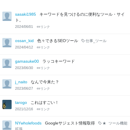
sasaki1985
キーワードを見つけるのに便利なツール・サイ
ト。
2024/06/01
リンク
ossan_kid
色々できるSEOツール
仕事_ツール
2024/04/12
リンク
gamasuke00
ラッコキーワード
2023/06/30
リンク
j_naito
なんで今来た？
2023/06/27
リンク
tarogo
これはすごい！
2021/12/16
リンク
NYwholefoods
Googleサジェスト情報取得
★
ツール機能
拡張