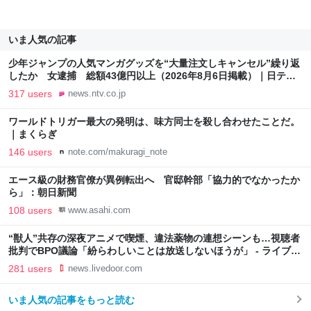
いま人気の記事
少年ジャンプの人気マンガグッズを“大量注文しキャンセル”繰り返
したか 女逮捕 総額43億円以上（2026年8月6日掲載）｜日テレ
NEWS NNN
317 users
news.ntv.co.jp
ワールドトリガー最大の発明は、味方同士を殺し合わせたことだ。
｜まくらぎ
146 users
note.com/makuragi_note
エース級の財務官僚が異例転出へ 官邸幹部「協力的でなかったか
ら」：朝日新聞
108 users
www.asahi.com
“獣人”共存の深夜アニメで喫煙、違法薬物の連想シーンも…視聴者
批判でBPO議論「紛らわしいことは放送しないほうが」 - ライブド
アニュース
281 users
news.livedoor.com
いま人気の記事をもっと読む