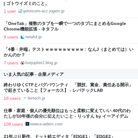
| ゴトウイズミのこと。
1 user
gotoizumi-acc.jugem.jp
「OneTab」複数のタブを一瞬で一つのタブにまとめるGoogle
Chrome機能拡張 - ネタフル
9 users
netaful.jp
「4番・井端」テストｗｗｗｗｗｗｗｗｗ : なんJ（まとめては）い
かんのか？
7 users
livejupiter2.blog.jp
いま人気の記事 - 企業メディア
終わりゆくCTFとバグバウンティ 「競技、賞金、責任ある開示」
で起きていること【フォーカス】 - レバテックLAB
18 users
levtech.jp
仕事・家庭・個人の優先順位はもっと柔軟に変えていい 40代のわ
たしが10年後の自分に伝えたいこと - りっすん by イーアイデム
108 users
www.e-aidem.com
21年ぶり新作、ドット絵エディタ「EDGE1」「EDGE2」