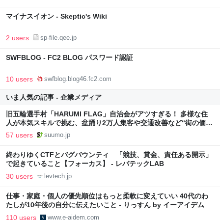
マイナスイオン - Skeptic's Wiki
2 users
sp-file.qee.jp
SWFBLOG - FC2 BLOG パスワード認証
10 users
swfblog.blog46.fc2.com
いま人気の記事 - 企業メディア
旧五輪選手村「HARUMI FLAG」自治会がアツすぎる！ 多様な住
人が本気スキルで挑む、盆踊り2万人集客や交通改善など“街の価値
向上”戦略 東京・中央区
57 users
suumo.jp
終わりゆくCTFとバグバウンティ 「競技、賞金、責任ある開示」
で起きていること【フォーカス】 - レバテックLAB
30 users
levtech.jp
仕事・家庭・個人の優先順位はもっと柔軟に変えていい 40代のわ
たしが10年後の自分に伝えたいこと - りっすん by イーアイデム
110 users
www.e-aidem.com