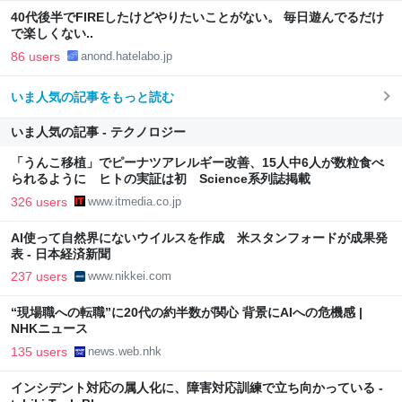
40代後半でFIREしたけどやりたいことがない。 毎日遊んでるだけ
で楽しくない..
86 users
anond.hatelabo.jp
いま人気の記事をもっと読む
いま人気の記事 - テクノロジー
「うんこ移植」でピーナツアレルギー改善、15人中6人が数粒食べ
られるように ヒトの実証は初 Science系列誌掲載
326 users
www.itmedia.co.jp
AI使って自然界にないウイルスを作成 米スタンフォードが成果発
表 - 日本経済新聞
237 users
www.nikkei.com
“現場職への転職”に20代の約半数が関心 背景にAIへの危機感 |
NHKニュース
135 users
news.web.nhk
インシデント対応の属人化に、障害対応訓練で立ち向かっている -