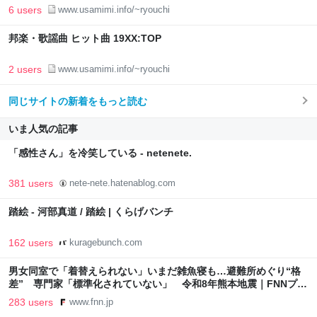
6 users
www.usamimi.info/~ryouchi
邦楽・歌謡曲 ヒット曲 19XX:TOP
2 users
www.usamimi.info/~ryouchi
同じサイトの新着をもっと読む
いま人気の記事
「感性さん」を冷笑している - netenete.
381 users
nete-nete.hatenablog.com
踏絵 - 河部真道 / 踏絵 | くらげバンチ
162 users
kuragebunch.com
男女同室で「着替えられない」いまだ雑魚寝も…避難所めぐり“格
差” 専門家「標準化されていない」 令和8年熊本地震｜FNNプラ
イムオンライン
283 users
www.fnn.jp