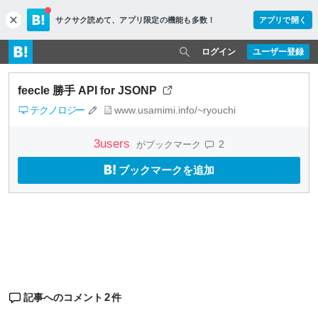
サクサク読めて、
アプリ限定の機能も多数！
アプリで開く
c
l
o
ログイン
ユーザー登録
s
e
feecle 勝手 API for JSONP
テクノロジー
www.usamimi.info/~ryouchi
3
users
2
がブックマーク
ブックマークを追加
2
記事へのコメント
件