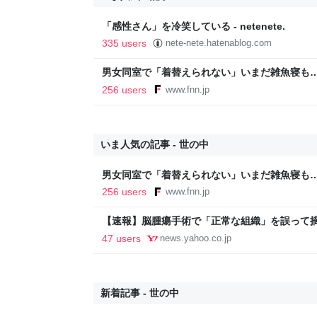
「感性さん」を冷笑している - netenete.
335 users
nete-nete.hatenablog.com
男女同室で「着替えられない」いまだ雑魚寝も…
「標準化されていない」 令和8年熊本地震｜F
256 users
www.fnn.jp
いま人気の記事 - 世の中
男女同室で「着替えられない」いまだ雑魚寝も…
「標準化されていない」 令和8年熊本地震｜F
256 users
www.fnn.jp
【速報】脳腫瘍手術で「正常な組織」を誤って
に 「腫瘍でない」結果出ても“勘違い”で摘出
47 users
news.yahoo.co.jp
者が手足も動かず 京大病院（MBSニュース） - 
新着記事 - 世の中