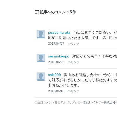
5
記事へのコメント
件
jesseymurata
当日は素早くご対応いた
応変に対応いただき大満足です。次回引
2017/04/27
リンク
seinankenpo
対応がとても早く丁寧な対
2018/06/23
リンク
saiti999
沢山ある引越し会社の中からこ
て対応がすばらしかったです私はおすす
非おねがいします。
2016/06/10
リンク
注目コメント算出アルゴリズムの一部にLINEヤフー株式会社