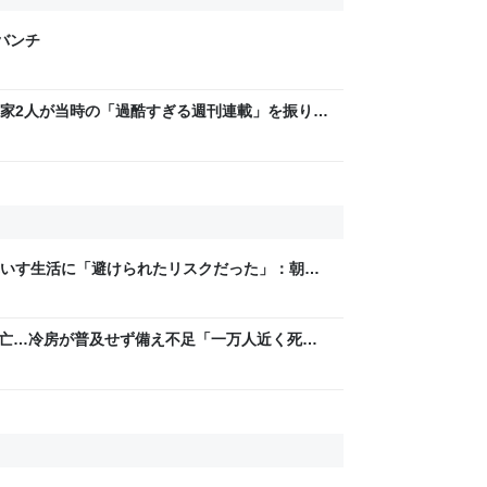
げバンチ
家2人が当時の「過酷すぎる週刊連載」を振り返
稿は落とさない」ストイックな舞台裏 | 日刊
いす生活に「避けられたリスクだった」：朝日
人死亡…冷房が普及せず備え不足「一万人近く死ぬ
のドイツの夏は日本の10月ぐらいの気候やから