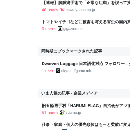
【速報】脳腫瘍手術で「正常な組織」を誤って
に 「腫瘍でない」結果出ても“勘違い”で摘出
46 users
news.yahoo.co.jp
者が手足も動かず 京大病院（MBSニュース） - 
トマトやイチゴなどに被害を与える害虫の腸内
きる可能性
6 users
gigazine.net
同時期にブックマークされた記事
Dwarven Luggage 日本語化対応 フォロワー - ク
ータベース
1 user
skyrim.2game.info
いま人気の記事 - 企業メディア
旧五輪選手村「HARUMI FLAG」自治会がア
ルで挑む、盆踊り2万人集客や交通改善など“街
51 users
suumo.jp
区
仕事・家庭・個人の優先順位はもっと柔軟に変えて