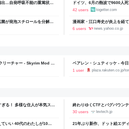
摘出…自発呼吸不能の重篤状態
ドイツ、6月の熱波で9600
継続 通常の生活送っていた患
とかもう災害じゃん…」「本来
42 users
togetter.com
Yahoo!ニュース
ねえ」
真菌が発泡スチロールを分解で
漫画家・江口寿史が炎上を経て
ャンルはそろそろ終わりかな」（ふ
6 users
news.yahoo.co.jp
リーチャー - Skyrim Mod デ
ベアレン・シュティッケ - 今
1 user
plaza.rakuten.co.jp/t
ツすぎる！ 多様な住人が本気スキ
終わりゆくCTFとバグバウン
の価値向上”戦略 東京・中央
ること【フォーカス】 - レバテ
30 users
levtech.jp
いい 40代のわたしが10年
21年ぶり新作、ドット絵エディタ