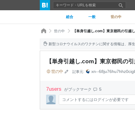
総合
一般
世の中
世の中
【単身引越し.com】東京都民の引越し
新型コロナウイルスのワクチンに関する情報は、厚
【単身引越し.com】東京都民の引
世の中
xn--68ju76hu7hhz0cig
記事元:
7
users
5
がブックマーク
コメントするにはログインが必要です