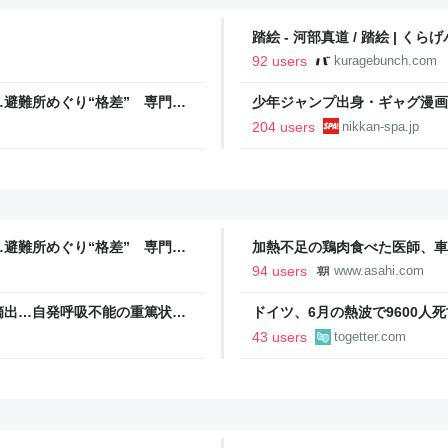
踏絵 - 河部真道 / 踏絵 | くら
92 users
kuragebunch.com
避難所めぐり“格差” 専門家
少年ジャンプ出身・ギャグ漫画
NNプライムオンライン
る。「ヘルニアで入院しても原
204 users
nikkan-spa.jp
SPA!
避難所めぐり“格差” 専門家
加熱不足の鶏肉食べた医師、車
NNプライムオンライン
新聞
94 users
www.asahi.com
摘出…自発呼吸不能の重篤状態
ドイツ、6月の熱波で9600
継続 通常の生活送っていた患
とかもう災害じゃん…」「本来
43 users
togetter.com
Yahoo!ニュース
ねえ」