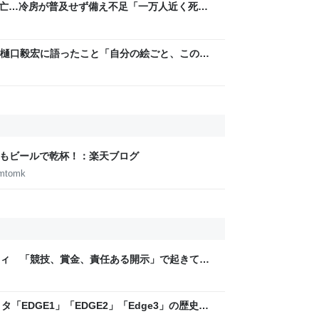
人死亡…冷房が普及せず備え不足「一万人近く死ぬ
のドイツの夏は日本の10月ぐらいの気候やから
樋口毅宏に語ったこと「自分の絵ごと、このジ
たまん＋） - Yahoo!ニュース
日もビールで乾杯！：楽天ブログ
omtomk
ティ 「競技、賞金、責任ある開示」で起きてい
ックLAB
「EDGE1」「EDGE2」「Edge3」の歴史に