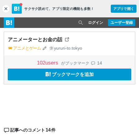
サクサク読めて、
アプリ限定の機能も多数！
アプリで開く
c
l
o
ログイン
ユーザー登録
s
e
アニメーターとお金の話
アニメとゲーム
yururi-to.tokyo
102
users
14
がブックマーク
ブックマークを追加
14
記事へのコメント
件