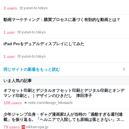
3 users
yururi-to.tokyo
動画マーケティング：購買プロセスに基づく有効的な動画とは？
1 user
yururi-to.tokyo
iPad Proをデュアルディスプレイにしてみた
1 user
yururi-to.tokyo
同じサイトの新着をもっと読む
いま人気の記事
オフセット印刷とデジタルオフセット印刷とデジタル印刷とオンデ
マンド印刷と。｜デザインのひきだし 津田淳子
108 users
note.com/design_hikidashi
少年ジャンプ出身・ギャグ漫画家2人が当時の「過酷すぎる週刊連
載」を振り返る。「ヘルニアで入院しても原稿は落とさない」スト
イックな舞台裏 | 日刊SPA!
79 users
nikkan-spa.jp