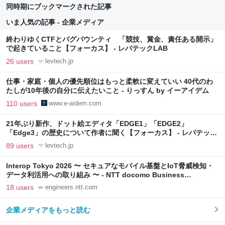
同時期にブックマークされた記事
いま人気の記事 - 企業メディア
終わりゆくCTFとバグバウンティ 「競技、賞金、責任ある開示」
で起きていること【フォーカス】 - レバテックLAB
26 users
levtech.jp
仕事・家庭・個人の優先順位はもっと柔軟に変えていい 40代のわ
たしが10年後の自分に伝えたいこと - りっすん by イーアイデム
110 users
www.e-aidem.com
21年ぶり新作、ドット絵エディタ「EDGE1」「EDGE2」
「Edge3」の歴史について作者に聞く【フォーカス】 - レバテック
LAB
89 users
levtech.jp
Interop Tokyo 2026 〜 セキュアなモバイル基盤とIoT脅威検知・
データ利活用への取り組み 〜 - NTT docomo Business
Engineers' Blog
18 users
engineers.ntt.com
企業メディアをもっと読む