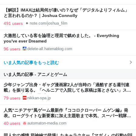
【解説】IMAXは結局何が凄いの？なぜ「デジタルよりフィルム」
と言われるのか？｜Joshua Connolly
491 users
note.com/joshua_film
大激怒している客を論理と理屈で鎮めました。 - Everything
you've ever Dreamed
96 users
delete-all.hatenablog.com
いま人気の記事をもっと読む
いま人気の記事 - アニメとゲーム
少年ジャンプ出身・ギャグ漫画家2人が当時の「過酷すぎる週刊連
載」を振り返る。「ヘルニアで入院しても原稿は落とさない」スト
イックな舞台裏 | 日刊SPA!
79 users
nikkan-spa.jp
人気“ニチアサ”風ゲーム最新作『ココロクローバー ムゲン編』発
表。ローグライトな新要素に加え主題歌まで本気、スーパー戦隊や
「プリキュア」シリーズなどで知られる高取ヒデアキ氏が歌う -
40 users
automaton-media.com
AUTOMATON
同人女の感情 邪神編で登場したキャラクター『マガノ』の行動が話