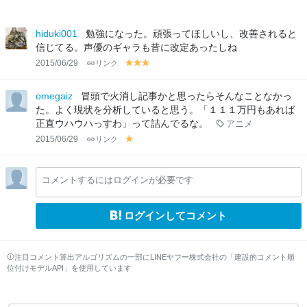
hiduki001
勉強になった。頑張ってほしいし、改善されると
信じてる。声優のギャラも昔に改定あったしね
2015/06/29
リンク
y
y
y
el
el
el
lo
lo
lo
omegaiz
冒頭で火消し記事かと思ったらそんなことなかっ
w
w
w
た。よく現状を分析していると思う。「１１１万円もあれば
正直ウハウハっすわ」って詰んでるな。
アニメ
2015/06/29
リンク
y
el
lo
コメントするにはログインが必要です
w
ログインしてコメント
注目コメント算出アルゴリズムの一部にLINEヤフー株式会社の「建設的コメント順
位付けモデルAPI」を使用しています