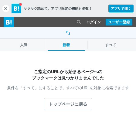
サクサク読めて、
アプリ限定の機能も多数！
アプリで開く
c
l
o
ログイン
ユーザー登録
s
e
『』
人気
新着
すべて
ご指定のURLから始まるページへの
ブックマークは見つかりませんでした
条件を「すべて」にすることで、
すべてのURLを対象に検索できます
トップページに戻る