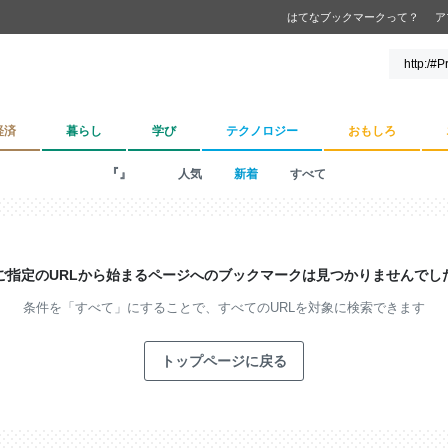
はてなブックマークって？
ア
経済
暮らし
学び
テクノロジー
おもしろ
『』
人気
新着
すべて
ご指定のURLから始まるページへの
ブックマークは見つかりませんでし
条件を「すべて」にすることで、
すべてのURLを対象に検索できます
トップページに戻る