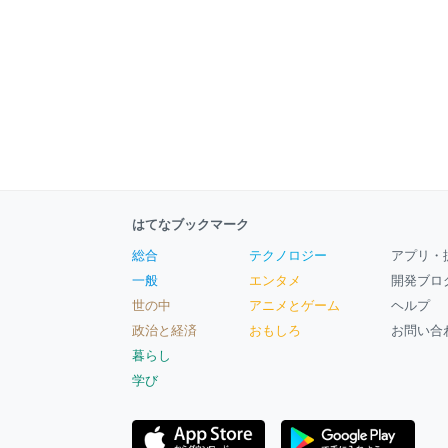
はてなブックマーク
総合
テクノロジー
アプリ・
一般
エンタメ
開発ブロ
世の中
アニメとゲーム
ヘルプ
政治と経済
おもしろ
お問い合
暮らし
学び