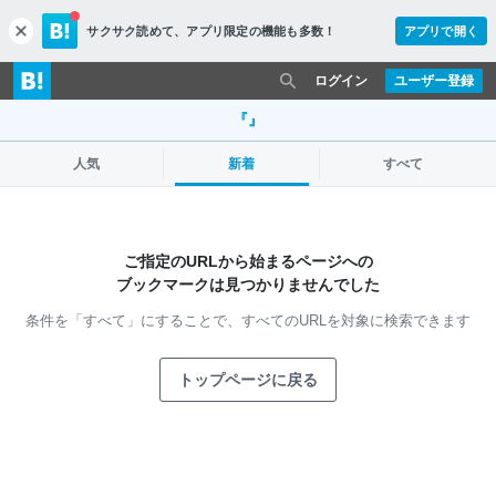
サクサク読めて、
アプリ限定の機能も多数！
アプリで開く
c
l
o
ログイン
ユーザー登録
s
e
『』
人気
新着
すべて
ご指定のURLから始まるページへの
ブックマークは見つかりませんでした
条件を「すべて」にすることで、
すべてのURLを対象に検索できます
トップページに戻る