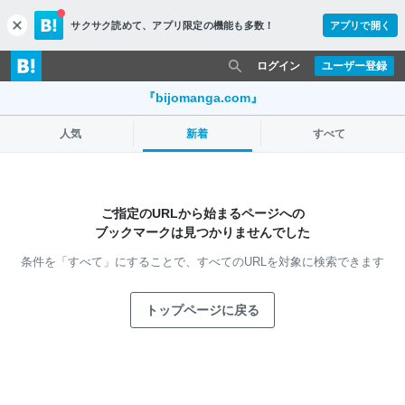
サクサク読めて、
アプリ限定の機能も多数！
アプリで開く
c
l
o
ログイン
ユーザー登録
s
e
『bijomanga.com』
人気
新着
すべて
ご指定のURLから始まるページへの
ブックマークは見つかりませんでした
条件を「すべて」にすることで、
すべてのURLを対象に検索できます
トップページに戻る