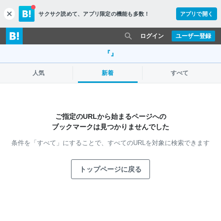
サクサク読めて、
アプリ限定の機能も多数！
アプリで開く
c
l
o
ログイン
ユーザー登録
s
e
『』
人気
新着
すべて
ご指定のURLから始まるページへの
ブックマークは見つかりませんでした
条件を「すべて」にすることで、
すべてのURLを対象に検索できます
トップページに戻る