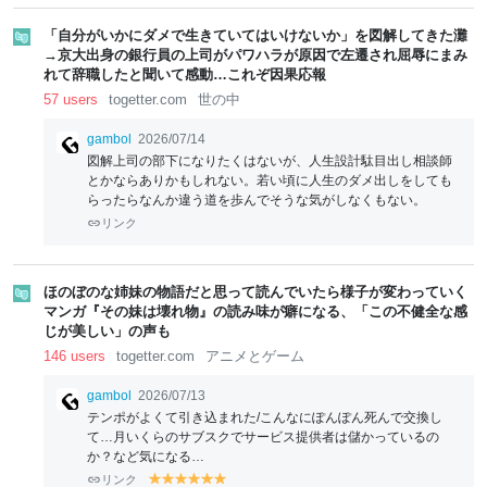
「自分がいかにダメで生きていてはいけないか」を図解してきた灘
→京大出身の銀行員の上司がパワハラが原因で左遷され屈辱にまみ
れて辞職したと聞いて感動…これぞ因果応報
57 users
togetter.com
世の中
gambol
2026/07/14
図解上司の部下になりたくはないが、人生設計駄目出し相談師
とかならありかもしれない。若い頃に人生のダメ出しをしても
らったらなんか違う道を歩んでそうな気がしなくもない。
リンク
ほのぼのな姉妹の物語だと思って読んでいたら様子が変わっていく
マンガ『その妹は壊れ物』の読み味が癖になる、「この不健全な感
じが美しい」の声も
146 users
togetter.com
アニメとゲーム
gambol
2026/07/13
テンポがよくて引き込まれた/こんなにぽんぽん死んで交換し
て…月いくらのサブスクでサービス提供者は儲かっているの
か？など気になる…
リンク
y
y
y
y
y
y