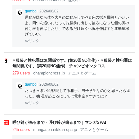
gambol
2026/08/02
運動が嫌なら体を大きめに動かしてやる床の拭き掃除とかいい
よ。四つん這いになって片膝前に出して後ろになった側の脚の
付け根を伸ばしたり、できるだけ遠くへ腕を伸ばすと運動量稼
げていい。
リンク
※服装と性犯罪は無関係です。(第20回NC佳作)・※服装と性犯罪は
無関係です。(第20回NC佳作) | チャンピオンクロス
279 users
championcross.jp
アニメとゲーム
gambol
2026/08/02
たつきっぽい絵/格闘してる相手、男子学生なのかと思ったら違
った。/痴漢が起こるにしては電車空きすぎでは？
リンク
呼び鈴が鳴るまで・呼び鈴が鳴るまで | マンガSPA!
245 users
mangaspa.nikkan-spa.jp
アニメとゲーム