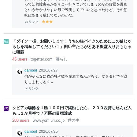
って知的障害者があそこへ行きついてしまうのかの背景を漫画
という分かりやすい形で説明してていいと思ったけど、その意
味はあまり成してないのかな。
リンク
y
y
y
el
el
el
lo
lo
lo
w
w
w
「ダイソー様、お願いします！うちの猫バイクのためにこの猫じゃ
らしを増産してください！」飼い主たちがとある殿堂入りおもちゃ
に嘆願
45 users
togetter.com
暮らし
gambol
2026/07/27
何がそんなに猫の独占欲を刺激するんだろう。マタタビでも塗
りこまれてる？ｗ
リンク
クビアカ駆除を１匹１００円で奨励したら、２００匹持ち込んだ人
も…１か月半で７万匹の目標達成
203 users
www.yomiuri.co.jp
世の中
gambol
2026/07/25