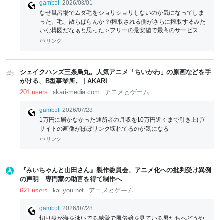
gambol
2026/08/01
なぜ風呂場でムダ毛をショリショリしないのか気になってしま
った。毛、散らばらんか？/搾取される側がさらに搾取するみた
いな構図だなぁと思った＞フリーの最安値で最高のサービス
リンク
シェイクハンズ三条烏丸。人気アニメ「ちいかわ」の原画などを手
がける、B型事業所。 | AKARI
201 users
akari-media.com
アニメとゲーム
gambol
2026/07/28
1万円に届かなかった通所者の月収を10万円近くまで引き上げ/
サイトの画像がほぼリンク壊れてるのが気になる
リンク
『みいちゃんと山田さん』製作委員会、アニメ化への批判受け異例
の声明 専門家の助言を得て制作へ
621 users
kai-you.net
アニメとゲーム
gambol
2026/07/28
切り身が海を泳いでる感覚で風俗嬢を見ている男たちへどうや