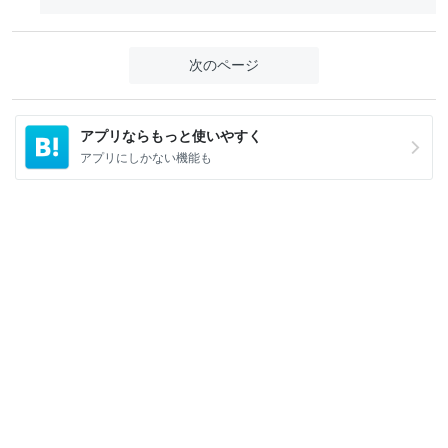
el
el
el
el
el
el
lo
lo
lo
lo
lo
lo
w
w
w
w
w
w
次のページ
アプリならもっと使いやすく
アプリにしかない機能も