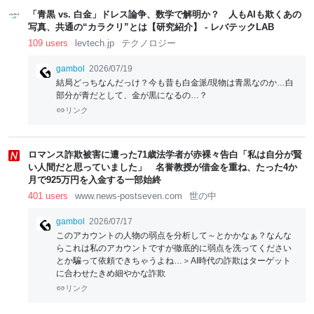
「青黒 vs. 白金」ドレス論争、数学で解明か？ 人もAIも欺くあの
写真、共通の“カラクリ”とは【研究紹介】 - レバテックLAB
109 users
levtech.jp
テクノロジー
gambol
2026/07/19
結局どっちなんだっけ？今も昔も白金派/現物は青黒なのか…白
部分が青だとして、金が黒になるの…？
リンク
ロマンス詐欺被害に遭った71歳法学者が赤裸々告白「私は自分が賢
い人間だと思っていました」 名誉教授が借金を重ね、たった4か
月で925万円を入金する一部始終
401 users
www.news-postseven.com
世の中
gambol
2026/07/17
このアカウントの人物の弱点を分析して～とかかなぁ？なんな
らこれは私のアカウントですが徹底的に弱点を洗ってください
とか騙って依頼できちゃうよね…＞AI時代の詐欺はターゲット
に合わせたきめ細やかな詐欺
リンク