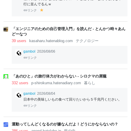
行に並んでるんｗ
リンク
y
el
lo
w
「エンジニアのための自己管理入門」を読んだ - とんかつ時々あん
どーなつ
39 users
kasaharu.hatenablog.com
テクノロジー
gambol
2026/08/06
リンク
「あのひと」の旅行体力がわからない - シロクマの屑籠
332 users
p-shirokuma.hatenadiary.com
暮らし
gambol
2026/08/04
日本中の美味しいもの食べて回りたいから５千兆円ください。
リンク
運動ってしんどくなるのが嫌なんだよ！どうにかならないの？
386 users
anond.hatelabo.jp
世の中