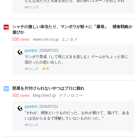
どんな虫だろと写真を見たら、首の赤いスカーフがおしゃれ
リンク
シャチの激しい体当たり、マンボウが粉々に「爆発」 捕食戦略か
遊びか
530 users
www.cnn.co.jp
エンタメ
gambol
2026/07/23
マンボウ育成（して死にざまを楽しむ）ゲームがちょっと前に
流行ったの思い出した。
リンク
y
y
el
el
lo
lo
w
w
部屋を片付けられないやつはプロに頼れ
502 users
blog.tinect.jp
テクノロジー
gambol
2026/07/21
”それが、掃除というものだった。おれが避けて、逃げて、ある
いは元からまるで理解していないものだった。”
リンク