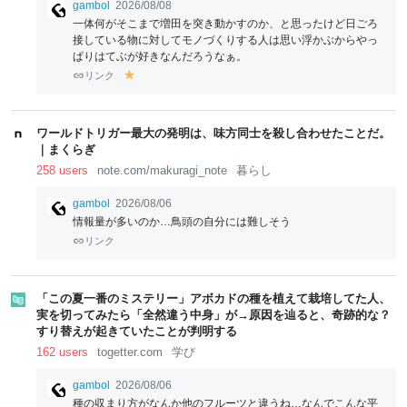
gambol
2026/08/08
一体何がそこまで増田を突き動かすのか、と思ったけど日ごろ
接している物に対してモノづくりする人は思い浮かぶからやっ
ぱりはてぶが好きなんだろうなぁ。
リンク
y
el
lo
w
ワールドトリガー最大の発明は、味方同士を殺し合わせたことだ。
｜まくらぎ
258 users
note.com/makuragi_note
暮らし
gambol
2026/08/06
情報量が多いのか…鳥頭の自分には難しそう
リンク
「この夏一番のミステリー」アボカドの種を植えて栽培してた人、
実を切ってみたら「全然違う中身」が→原因を辿ると、奇跡的な？
すり替えが起きていたことが判明する
162 users
togetter.com
学び
gambol
2026/08/06
種の収まり方がなんか他のフルーツと違うね…なんでこんな平