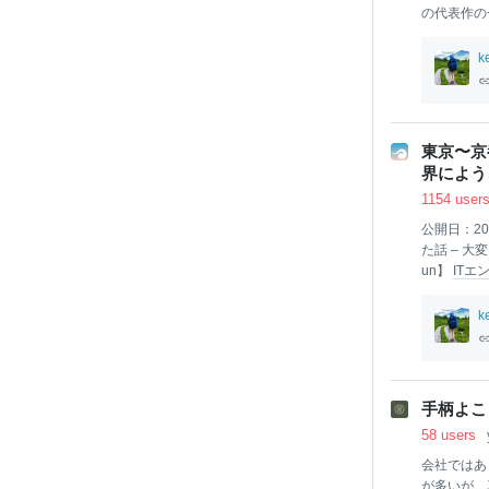
の代表作の
の利用が中
況。いま見
k
きた午後を
は
JR
高松
本
設計 竣工
松駅。19
東京〜京
絡船」の接
界にようこ
で行き止ま
1154 user
徳島に向か
公開日：202
た話 – 
un】
IT
エ
長距離徒歩
したプロセ
k
でも徒歩で
もぜひ！ 
す。
人生
てやる、と
手柄よこ
動でした。
58 users
歩ききるた
しゃるのか
会社ではあ
が多いが、