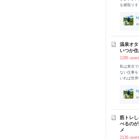
を横取りす
強いので人
にそのタイ
k
に、
本
気で
うだと思っ
の軽視など
動様式・特
温泉オタ
の流れと無
いつか住
む。自分の
1295 user
っている」
的に反撃し
私は東京で
ない
仕事
を
いれば世界
世界中の面
んだ、そこ
k
面倒なんだ
地とかにあ
いこともざ
の「
温泉
が
筋トレし
趣味
を持っ
べるのが
る。 これ
メ
まで。達人
がザラにい
2136 user