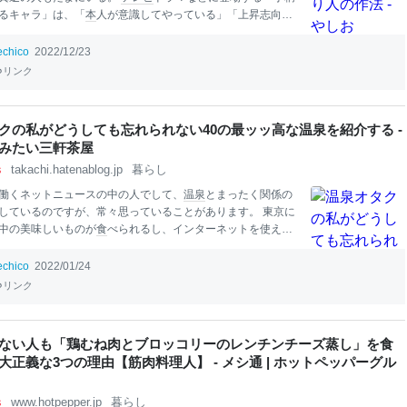
るキャラ」は、「
本
人が意識してやっている」「上昇志向が
を蹴落とそうとする」という描かれ方が多いかと思う。現実
プの人を見ると、もっとナチュラルに、たぶん
本
人は無意識
echico
2022/12/23
「自分のおかげで物事がよく進んだ」と信じてやっているよ
リンク
た。 「手柄の横取り」のベースに我の強さや、他者の自尊心
もあって、その辺をある程度類型化してみようと思った。 行
徴 人の発言やアイデアを自分が気付いたかのように言う。 話
クの私がどうしても忘れられない40の最ッッ高な温泉を紹介する -
関係なトピックを無理やり（人の話を遮ってでも）ねじ込
みたい三軒茶屋
フィールドに持ち込もうとする。 「この場で自分が一番わか
s
takachi.hatenablog.jp
暮らし
をアピールする。 意見を否定されると攻撃と認定して、徹底
ようとする
働くネットニュースの中の人でして、
温泉
とまったく関係の
しているのですが、常々思っていることがあります。 東京に
中の美味しいものが
食
べられるし、インターネットを使えば
白いコンテンツで永遠に退屈しないんだけど、
温泉
はちがう
に行かないと浸かれなくて嗅げなくて、だからめちゃくちゃ
echico
2022/01/24
けど
本
当に最高なんだ、と。 いい
温泉
はだいたい山奥とか僻
リンク
ったりして、行くのが
本
当に大変です。
海外
旅行
のほうが安
ら。これまで
温泉
ライター、
旅行
雑誌の編集を経て、今ただ
生きがいな会社員」なのですが、時間と手間と
お金
のかかる
ない人も「鶏むね肉とブロッコリーのレンチンチーズ蒸し」を食
てしまった…とものすごく思っています。ボーナスすぐ溶け
大正義な3つの理由【筋肉料理人】 - メシ通 | ホットペッパーグル
まで訪れた
温泉
、24歳現在で400ほど。北は稚内、南は屋久島
とまでは言えませんが（
温泉
の世界には何千入ったという人
る）、それな
s
www.hotpepper.jp
暮らし