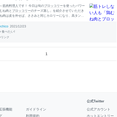
～
筋肉料理人
です！ 今日は旬の
ブロッコリー
を使ったパワー
むね肉と
ブロッコリー
のチーズ蒸し」を紹介させていただき
ね肉は皮を外せば、ささみと同じカロリーになり、高タンパ
良しの、トレーニー（トレーニングする人）御用達の
食
材で
今からが旬の
ブロッコリー
も、じつはトレーニー御用達の野
echico
2021/12/23
。 その理由は？ というと、 第一に野菜としてはタンパク質が
食べたい!
二にビタミン類がバランス良く豊富に含まれている。 第三に常
リンク
と男性ホルモンの働きを良くする効果が期待できる。 だか
後に鶏むね肉と
ブロッコリー
を
食
べるのは、筋トレ大好きな
義なんです！ この
栄養
価の高さ、もちろんトレーニーじゃな
1
すすめです。 それに、
ブロッコリー
は大量の水でゆでて
料理
性のビタミン、ミネラルが流れ出てしまいますが、今回のよ
蒸しに
公式Twitter
拡張機能
ガイドライン
公式アカウント
グ
利用規約
ホットエントリー