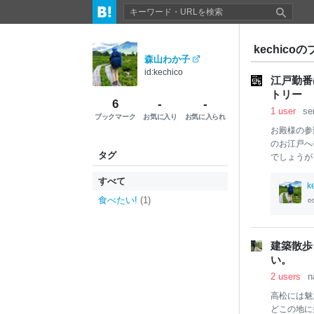
kechico
森山わか子
id:kechico
江戸勤番
トリー
6
-
-
1 user
se
ブックマーク
お気に入り
お気に入られ
お殿様の参
のお江戸へ
タグ
でしょうが
立帰・江戸
すべて
江戸にやっ
k
江戸へ着い
食べたい!
(1)
殿様と共に
して江戸に
や産物の売
建築散歩
定府の人数
い。
世界有数の
2 users
n
名家の数は
が暮
高松には魅
どこの地に