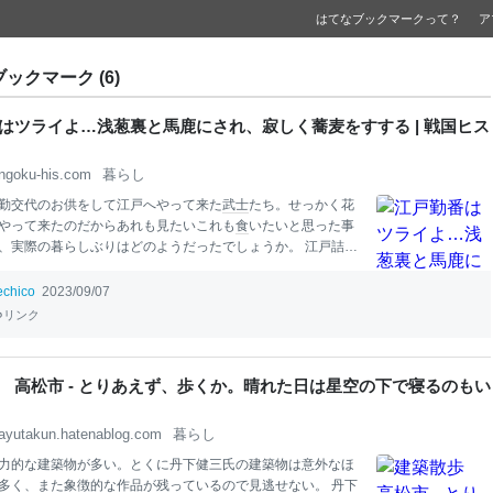
はてなブックマークって？
ア
のブックマーク (6)
はツライよ…浅葱裏と馬鹿にされ、寂しく蕎麦をすする | 戦国ヒス
ngoku-his.com
暮らし
勤交代のお供をして江戸へやって来た
武士
たち。せっかく花
やって来たのだからあれも見たいこれも
食
いたいと思った事
、実際の暮らしぶりはどのようだったでしょうか。 江戸詰・
定府 参勤交代は幕府が命ずる軍役の一種なので、お供をして
て来る藩士は番方勤務、”江戸勤番”と呼ばれます。 この中で
echico
2023/09/07
た途端トンボ返りで国許へ戻る者は ”立帰（たちかえり）”、
リンク
１年を江戸で暮らす者は ”江戸詰・勤番侍” と言いました。対
居続けて幕府や他藩との折衝や自藩の領民の保護、国許の米
買に当たる者を ”江戸定府（じょうふ）” と呼びます。勤番と
 高松市 - とりあえず、歩くか。晴れた日は星空の下で寝るのもい
比は半々ぐらいです。 １８世紀初めの江戸は人口１００万、
大都市ですがその面積の７割が武家のための土地でした。大
ayutakun.hatenablog.com
暮らし
約３００で、それぞれが江戸に藩邸を持っています。 勤番侍
力的な建築物が多い。とくに丹下健三氏の建築物は意外なほ
多く、また象徴的な作品が残っているので見逃せない。 丹下