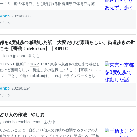
一つの「船の体育館」とも呼ばれる旧
香川
県立体育館は施設
止されてからすでに10年近く経過し、解体がほぼ決定的な状
ておかなければならない建築物の一つ。
仕事
の空き時間ので
echico
2023/06/06
使って高松の建築を堪能させてもらった。 建築散歩の一歩目
リンク
駅からスタート。
JR
高松駅
香川
県高松市浜ノ町1-20 設計：日
：2001年5月
香川
県の県庁所在地である高松市の玄関口の高
88年4月10日まで岡山県宇野港と結ばれた鉄道連絡船「宇高連
都を3度徒歩で移動した話 – 大変だけど素晴らしい、街道歩きの世
続駅であった名残で、高松駅を発着する線路はすべて高松駅
そ【寄稿：dekokun】｜KINTO
りとなる終着駅構造となっている。岡山から高松を経由して
s
kinto-jp.com
暮らし
う特急うずしおに乗車したときは、高松で逆方向に走り始め
1.09.21 更新日：
2022
.07.07 東京〜京都を3度徒歩で移動し
大変だけど素晴らしい、街道歩きの世界にようこそ【寄稿：dekok
ンジニア
として働くdekokunは、これまでライフワークとして
移動に取り組んできました。東海道、そして中山道を歩き通
ス、歩いて分かったノウハウを綴ってもらいました。クルマ
echico
2023/01/24
も、旅って素晴らしい！外出できるようになったら、皆さん
リンク
私はこれまで東京〜京都間を3度、移動しました。徒歩で、で
に行き詰まりを感じていた大学生だった私が
人生
を一発逆転し
思い、どういうわけかその手段に選んだのが長距離の徒歩移
どり人の作法 - やしお
始めた理由こそややネガティブですが、3度も歩けば長距離を
yashio.hatenablog.com
世の中
めの知見も溜まります。この記事では、（どのくらいいらっ
分かりませんが）皆さまが長距離徒歩
りがたいことに、自分より他人の功績を強調するタイプの人
真逆の人もたまにいる。
テレビ
ドラマなどに登場する「手柄