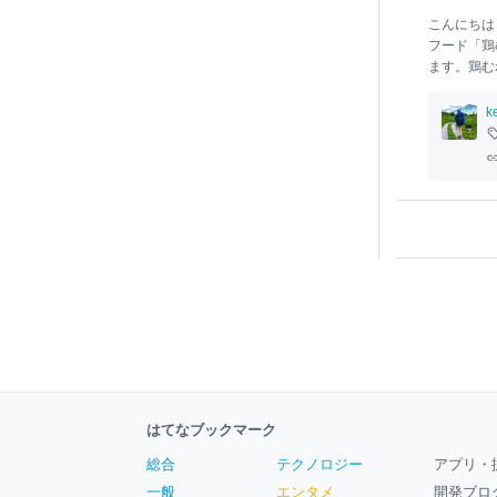
こんにちは
フード「鶏
ます。鶏む
ク＆コスパ
す。そして
k
菜なんです
豊富。 第
食
している
ら、筋トレ
人には大正
い人にもお
すると水溶
うにレンジ
はてなブックマーク
総合
テクノロジー
アプリ・
一般
エンタメ
開発ブロ