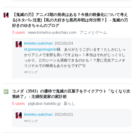
el
el
el
el
lo
lo
lo
lo
w
w
w
w
【鬼滅の刃】アニメ2期の発表はある？今後の映像化について考え
る(ネタバレ注意)【私の大好きな黒死牟戦は何分間？】 - 鬼滅の刃
好きのゆきちゃんのブログ
3 users
www.kimetsu-yukichan.com
アニメとゲーム
kimetsu-yukichan
2021/01/24
id:gonengomogenki
様 ありがとうございます！たしかにしっ
かりアニメで全部も良いですよね～！本当はそれがじっくりし
っかり、どのシーンも堪能できるのかも！？更に完全アニメオ
リジナルでの映画もありかもです(^^)/
リンク
コメダ（3543）の優待で鬼滅の豆菓子をテイクアウト「なくなり次
第終了」 - 主婦投資家の家計術
5 users
pigkakei.hateblo.jp
暮らし
kimetsu-yukichan
2021/01/21
リンク