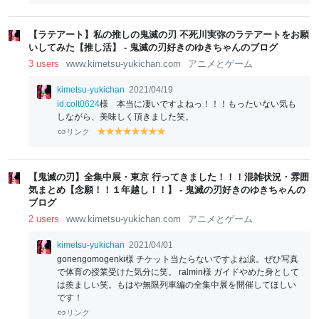
el
el
el
el
el
lo
lo
lo
lo
lo
w
w
w
w
w
【ラテアート】私の推しの鬼滅の刃 不死川実弥のラテアートをお願
いしてみた【推し活】 - 鬼滅の刃好きのゆきちゃんのブログ
3 users
www.kimetsu-yukichan.com
アニメとゲーム
kimetsu-yukichan
2021/04/19
id:colt0624
様 本当に凄いですよねっ！！！もったいない気も
しながら、美味しく頂きました笑。
リンク
y
y
y
y
y
y
y
y
el
el
el
el
el
el
el
el
lo
lo
lo
lo
lo
lo
lo
lo
w
w
w
w
w
w
w
w
【鬼滅の刃】全集中展・東京 行ってきました！！！混雑状況・雰囲
気まとめ【念願！！１年越し！！】 - 鬼滅の刃好きのゆきちゃんの
ブログ
2 users
www.kimetsu-yukichan.com
アニメとゲーム
kimetsu-yukichan
2021/04/01
gonengomogenki様 チケット当たらないですよね涙。ぜひ写真
で体育の授業受けた気分に笑。 ralmin様 ガイドやめた身として
は羨ましい笑。もはや無限列車編の全集中展を開催してほしい
です！
リンク