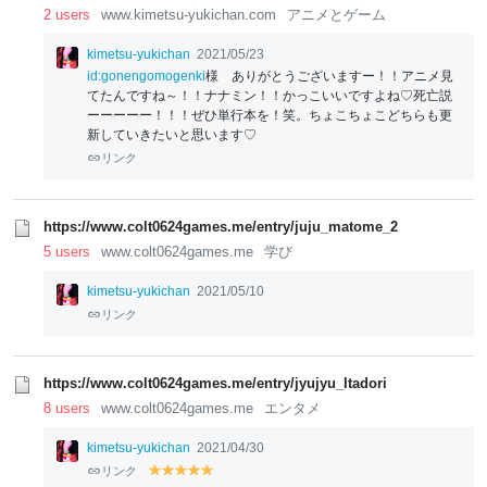
2 users
www.kimetsu-yukichan.com
アニメとゲーム
kimetsu-yukichan
2021/05/23
id:gonengomogenki
様 ありがとうございますー！！アニメ見
てたんですね～！！ナナミン！！かっこいいですよね♡死亡説
ーーーーー！！！ぜひ単行本を！笑。ちょこちょこどちらも更
新していきたいと思います♡
リンク
https://www.colt0624games.me/entry/juju_matome_2
5 users
www.colt0624games.me
学び
kimetsu-yukichan
2021/05/10
リンク
https://www.colt0624games.me/entry/jyujyu_Itadori
8 users
www.colt0624games.me
エンタメ
kimetsu-yukichan
2021/04/30
リンク
y
y
y
y
y