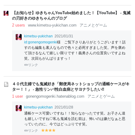
re
el
el
el
el
el
el
el
el
e
lo
lo
lo
lo
lo
lo
lo
lo
n
w
w
w
w
w
w
w
w
【お知らせ】ゆきちゃんYouTube始めました！【YouTube】 - 鬼滅
の刃好きのゆきちゃんのブログ
2 users
www.kimetsu-yukichan.com
アニメとゲーム
kimetsu-yukichan
2021/01/31
id:gonengomogenki
様 ご覧下さりありがとうございます！話
すのも編集も素人なもので色々と必死すぎました笑。声を褒め
て頂けるなんて嬉しい限りです！義勇さんの位置良いですよね
笑。次回もがんばりますっ！
リンク
４０代主婦でも鬼滅好き「郵便局ネットショップの通帳ケースがキ
ター！！」 - 急性リンパ性白血病とサヨナラしたい‼
1 user
gonengomogenki.hatenablog.com
アニメとゲーム
kimetsu-yukichan
2021/01/28
通帳ケース可愛いですね！！知らなかったです笑。お子さん達
も嬉しいですね♡私も鬼滅を読む前は、怖いのは嫌だなぁと思
っていたのに、今ではどっぷりです笑。
リンク
y
y
y
y