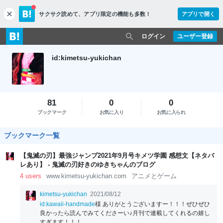
サクサク読めて、
アプリ限定の機能も多数！
アプリで開く
c
l
o
ログイン
ユーザー登録
s
e
id:kimetsu-yukichan
81
0
0
ブックマーク
お気に入り
お気に入られ
ブックマーク一覧
【鬼滅の刃】最強ジャンプ2021年9月号キメツ学園 感想文【ネタバ
レあり】 - 鬼滅の刃好きのゆきちゃんのブログ
4 users
www.kimetsu-yukichan.com
アニメとゲーム
kimetsu-yukichan
2021/08/12
id:kawaii-handmade
様 ありがとうございますー！！！ぜひぜひ
良かったら読んでみてくださーい♪月刊で連載してくれるの嬉し
すぎます！！！