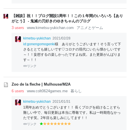
【雑談】祝！！ブログ開設1周年！！この１年間のいろいろ【あり
がとう】 - 鬼滅の刃好きのゆきちゃんのブログ
3 users
www.kimetsu-yukichan.com
アニメとゲーム
kimetsu-yukichan
2021/02/28
id:gonengomogenki
様 ありがとうございます！そう言って下
さるととても嬉しいです♡コロナの現代にいたら懐かしいです
～！！妄想するの楽しかったですよね笑。また更新がんばりま
す～！！
リンク
Zoo de la fleche | Mulhouse/M2A
6 users
www.colt0624games.me
暮らし
kimetsu-yukichan
2021/01/31
1周年おめでとうございます！！ 長くブログを続けることすら
難しい中で、毎日更新は本当に尊敬です。私は一時期危なかっ
たです笑。2年目も楽しみにしてます！！
リンク
g
y
y
y
y
y
y
y
y