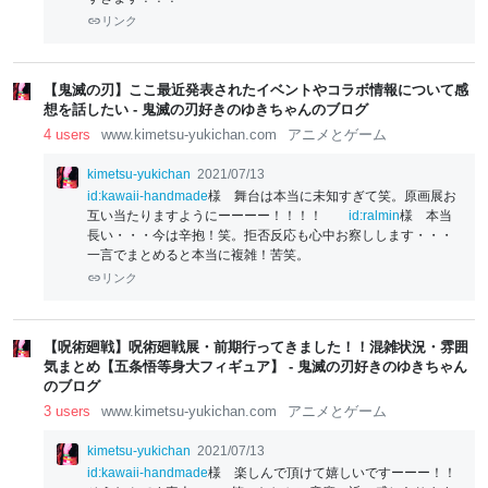
リンク
【鬼滅の刃】ここ最近発表されたイベントやコラボ情報について感
想を話したい - 鬼滅の刃好きのゆきちゃんのブログ
4 users
www.kimetsu-yukichan.com
アニメとゲーム
kimetsu-yukichan
2021/07/13
id:kawaii-handmade
様 舞台は本当に未知すぎて笑。原画展お
互い当たりますようにーーーー！！！！
id:ralmin
様 本当
長い・・・今は辛抱！笑。拒否反応も心中お察しします・・・
一言でまとめると本当に複雑！苦笑。
リンク
【呪術廻戦】呪術廻戦展・前期行ってきました！！混雑状況・雰囲
気まとめ【五条悟等身大フィギュア】 - 鬼滅の刃好きのゆきちゃん
のブログ
3 users
www.kimetsu-yukichan.com
アニメとゲーム
kimetsu-yukichan
2021/07/13
id:kawaii-handmade
様 楽しんで頂けて嬉しいですーーー！！