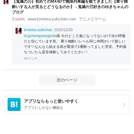
【鬼滅の刃】初めてのMX4Dで無限列車編を観てきました【乗り物
酔いする人が見るとどうなるのか】 - 鬼滅の刃好きのゆきちゃんの
ブログ
3 users
www.kimetsu-yukichan.com
アニメとゲーム
kimetsu-yukichan
2020/12/30
id:gonengomogenki
様 今のところ鬼になってないので水の呼吸
だと信じています笑。 乗り物酔いレベル同じ仲間がいて嬉しい
です♡なんなら始まる前が緊張で1番酔ってました苦笑。予約落
ちついたら是非体験してみてください！
リンク
次のページ
アプリならもっと使いやすく
アプリにしかない機能も