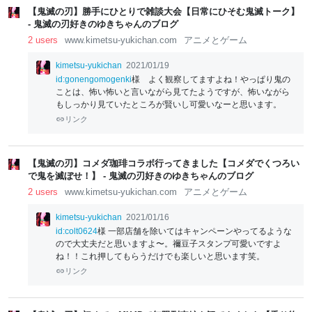
【鬼滅の刃】勝手にひとりで雑談大会【日常にひそむ鬼滅トーク】
- 鬼滅の刃好きのゆきちゃんのブログ
2 users
www.kimetsu-yukichan.com
アニメとゲーム
kimetsu-yukichan
2021/01/19
id:gonengomogenki
様 よく観察してますよね！やっぱり鬼の
ことは、怖い怖いと言いながら見てたようですが、怖いながら
もしっかり見ていたところが賢いし可愛いなーと思います。
リンク
【鬼滅の刃】コメダ珈琲コラボ行ってきました【コメダでくつろい
で鬼を滅ぼせ！】 - 鬼滅の刃好きのゆきちゃんのブログ
2 users
www.kimetsu-yukichan.com
アニメとゲーム
kimetsu-yukichan
2021/01/16
id:colt0624
様 一部店舗を除いてはキャンペーンやってるような
ので大丈夫だと思いますよ〜。禰󠄀豆子スタンプ可愛いですよ
ね！！これ押してもらうだけでも楽しいと思います笑。
リンク