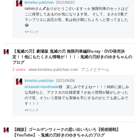
kimetsu-yukichan
2021/06/22
ralminさん💕ありがとうございますっ☺️ 無限列車のセットはど
こに保管してあるのか気になります笑。 そして、まさか2番グ
ランプリエに反応が笑。私は幼少期にちょろっと習ってました
😂
リンク
【鬼滅の刃】劇場版 鬼滅の刃 無限列車編Blu-ray・DVD発売決
定！！他にもたくさん情報が！！！ - 鬼滅の刃好きのゆきちゃんの
ブログ
2 users
www.kimetsu-yukichan.com
アニメとゲーム
kimetsu-yukichan
2021/06/08
id:kawaii-handmade
様 楽しみですよねー！！！純粋に楽しみ
な気持ちと、アクスタの仕様変更？があり世間が騒がしかった
ので笑、そういう意味でも実物を手にするのがとても楽しみで
す！！！
リンク
【雑談】ゴールデンウィークの思い出いろいろ【呪術廻戦】
【YouTube】 - 鬼滅の刃好きのゆきちゃんのブログ