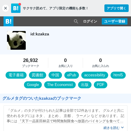
サクサク読めて、
アプリ限定の機能も多数！
アプリで開く
c
l
o
ログイン
ユーザー登録
s
e
id:kzakza
26,932
0
0
ブックマーク
お気に入り
お気に入られ
電子書籍
図書館
中国
ePub
accessibility
html5
Google
The Economist
出版
PDF
グルメタグのついたkzakzaのブックマーク
「グルメ」のタグが付けられた記事は全部で12件あります。 グルメと共に
使われるタグには
ネタ
、
まとめ
、
京都
、
ラーメン
など があります。 記
事には
『天下一品富田林店で時間無制限食べ放題のバイキングを食べてき
ました』
を含みます。
続きを読む