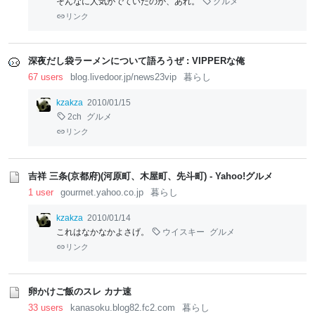
そんなに人気がでていたのか、あれ。
グルメ
リンク
深夜だし袋ラーメンについて語ろうぜ : VIPPERな俺
67 users
blog.livedoor.jp/news23vip
暮らし
kzakza
2010/01/15
2ch
グルメ
リンク
吉祥 三条(京都府)(河原町、木屋町、先斗町) - Yahoo!グルメ
1 user
gourmet.yahoo.co.jp
暮らし
kzakza
2010/01/14
これはなかなかよさげ。
ウイスキー
グルメ
リンク
卵かけご飯のスレ カナ速
33 users
kanasoku.blog82.fc2.com
暮らし