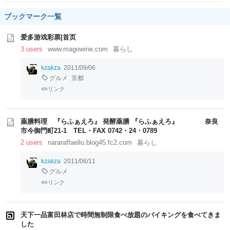
ブックマーク一覧
爱多游戏彩票|首页
3 users
www.magowine.com
暮らし
kzakza
2011/09/06
グルメ
京都
リンク
薬膳料理 『らふぁえろ』 発酵薬膳 『らふぁえろ』 奈良
市今御門町21-1 TEL・FAX 0742・24・0789
2 users
nararaffaello.blog45.fc2.com
暮らし
kzakza
2011/06/11
グルメ
リンク
天下一品富田林店で時間無制限食べ放題のバイキングを食べてきま
した