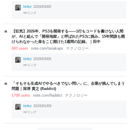
liefez
2026/03/05
リンク
【狂気】2026年、PS3を開発する——1行もコードを書けない人間
が、AIと組んで「開発地獄」と呼ばれたPS3に挑み、15年間誰も開
けられなかった扉をこじ開けた1週間の記録。｜田中
693 users
note.com/tanakaps
テクノロジー
liefez
2026/03/05
リンク
「そもそも生成AIでやるべきでない問い」に、企業が挑んでしまう
問題｜深津 貴之 (fladdict)
1708 users
note.com/fladdict
テクノロジー
liefez
2026/01/09
リンク