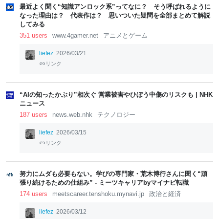
最近よく聞く“知識アンロック系”ってなに？ そう呼ばれるように
なった理由は？ 代表作は？ 思いついた疑問を全部まとめて解説
してみる
351 users
www.4gamer.net
アニメとゲーム
liefez
2026/03/21
リンク
“AIの知ったかぶり”相次ぐ 営業被害やひぼう中傷のリスクも | NHK
ニュース
187 users
news.web.nhk
テクノロジー
liefez
2026/03/15
リンク
努力にムダも必要もない。学びの専門家・荒木博行さんに聞く“頑
張り続けるための仕組み” - ミーツキャリアbyマイナビ転職
174 users
meetscareer.tenshoku.mynavi.jp
政治と経済
liefez
2026/03/12