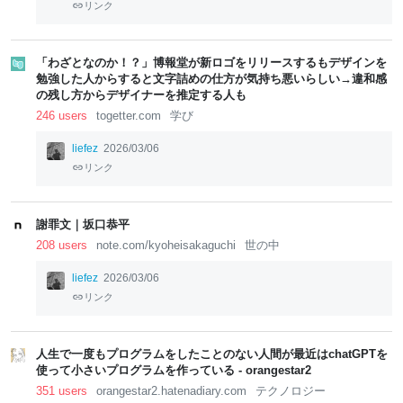
リンク
「わざとなのか！？」博報堂が新ロゴをリリースするもデザインを
勉強した人からすると文字詰めの仕方が気持ち悪いらしい→違和感
の残し方からデザイナーを推定する人も
246 users
togetter.com
学び
liefez
2026/03/06
リンク
謝罪文｜坂口恭平
208 users
note.com/kyoheisakaguchi
世の中
liefez
2026/03/06
リンク
人生で一度もプログラムをしたことのない人間が最近はchatGPTを
使って小さいプログラムを作っている - orangestar2
351 users
orangestar2.hatenadiary.com
テクノロジー