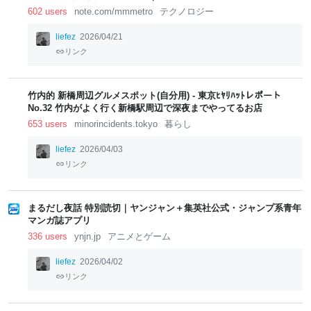
602 users
note.com/mmmetro
テクノロジー
liefez
2026/04/21
リンク
竹内的 新橋周辺グルメスポット(自分用) - 東京ﾋﾔﾘﾊｯﾄレポート
No.32 竹内がよく行く新橋駅周辺で深夜までやってるお店
653 users
minorincidents.tokyo
暮らし
liefez
2026/04/03
リンク
まるだし夜話 特別読切｜ヤンジャン＋集英社公式・ジャンプ系青年
マンガ誌アプリ
336 users
ynjn.jp
アニメとゲーム
liefez
2026/04/02
リンク