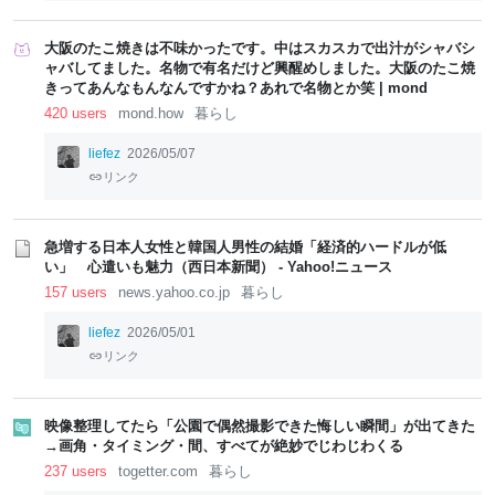
大阪のたこ焼きは不味かったです。中はスカスカで出汁がシャバシ
ャバしてました。名物で有名だけど興醒めしました。大阪のたこ焼
きってあんなもんなんですかね？あれで名物とか笑 | mond
420 users
mond.how
暮らし
liefez
2026/05/07
リンク
急増する日本人女性と韓国人男性の結婚「経済的ハードルが低
い」 心遣いも魅力（西日本新聞） - Yahoo!ニュース
157 users
news.yahoo.co.jp
暮らし
liefez
2026/05/01
リンク
映像整理してたら「公園で偶然撮影できた悔しい瞬間」が出てきた
→画角・タイミング・間、すべてが絶妙でじわじわくる
237 users
togetter.com
暮らし