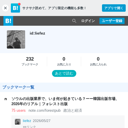
サクサク読めて、
アプリ限定の機能も多数！
アプリで開く
c
l
o
ログイン
ユーザー登録
s
e
id:liefez
232
0
0
ブックマーク
お気に入り
お気に入られ
あとで読む
ブックマーク一覧
ソウルの出版業界で、いま何が起きている？ーー韓国出版市場、
2026年のリアル｜フォレスト出版
75 users
note.com/forestpub
政治と経済
liefez
2026/05/27
リンク