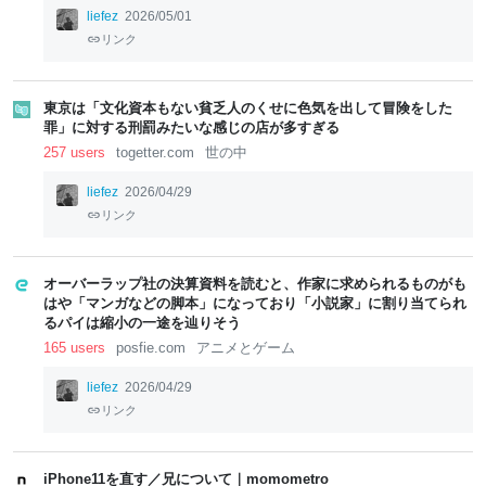
liefez
2026/05/01
リンク
東京は「文化資本もない貧乏人のくせに色気を出して冒険をした
罪」に対する刑罰みたいな感じの店が多すぎる
257 users
togetter.com
世の中
liefez
2026/04/29
リンク
オーバーラップ社の決算資料を読むと、作家に求められるものがも
はや「マンガなどの脚本」になっており「小説家」に割り当てられ
るパイは縮小の一途を辿りそう
165 users
posfie.com
アニメとゲーム
liefez
2026/04/29
リンク
iPhone11を直す／兄について｜momometro