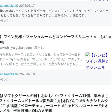
まみではつまらないし・・・となかなかメニューが決まりま
。 最近、毎日、暑い日が続いているので、サッパリしたもの
adameokami
2026/07/17
と思い、それならば夏の和
食
にしよう！と思いました。 そう
uribouwataruさんいつもありがとうございます！ワインもそうですが、ウイスキー
々と作りたいものが浮かんできて、ひらめいてきて、あっと
にもとっても合いそうなおつまみですよ。黒胡椒がいい感じです。
と言っても前日でしたが）メニューが決まり、買い物に行っ
リンク
ちょこ作り楽しい夏の和
食
会ができたのでした。 お
友達
との
夏の和
食
を楽しみました！ 前菜 桃のカプレーゼ メイン ハン
しポン酢 とうもろこしと枝豆のかき揚げ 副菜 漬け鮪の海苔巻
】ワイン泥棒♬マッシュルームとコンビーフのリエット♬ - しにゃ
枝豆 他にも ご飯もの 鰻の手毬寿司 お
友達
とのお家飲み、夏の
og
ww.shinya-gohan.com
暮らし
うち飲み」が一気にお店レベルになる、とっておきの一品を
マッシュルームとコンビーフのリエッ
ットって聞くと、なんだか難しそう…と思う方もいるかもしれ
実はフランスの家庭
料理
で、お肉やお魚をペースト状にし
クラッカーにのせて
食
べるおつまみのこと( •̀ .̫ •́ )✧ 今回の
レシ
adameokami
2026/07/10
混ぜるだけなのに、驚くほど
本
格的な味わいに仕上がりま
リンク
ットやクラッカーにこんもりのせるだけでごちそうになるの
パーティーやおもてなしのメニューにもぴったり♬ 冷蔵庫で
できるので、忙しい日の「あと一品」にも大活躍してくれま
日はソフトクリームの日】おいしいソフトクリーム11個、集めまし
* こんな方におすすめ • おうちビストロ気分を味わいたい方 • ワ
ソフトクリーム #ドトール #森乃園 #あおばだんご #タカナシミルク
おつまみを探している方 • 作り置きできるパーティー
レシピ
が
 #ごま福堂 #ベローチェ #キーコーヒ #キャピタルコーヒー #ナオ
• コンビーフやマッシュルーム
ンメル - 平日腰掛けOLのメモ帳