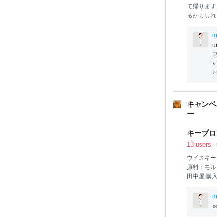
て帰ります
るかもしれ
り、昔々買
んなパンを
m
パンを買っ
u
じることが
ン屋さんも
ごはんあれ
クオーター
イドのパ
煮込みうど
キャンベ
パ
キーブロ
13 users
ウイスキー
原料
田中屋 購入
算額 ⇒応
ッホ202
m
スメいただい
は、過去
20