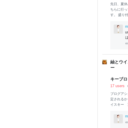
先日、夏休
ちらに行っ
す。 盛り
は
食
べられ
て行ってみ
m
私がブッフ
それほど集
きました。
りさん楽し
かりさん 
婆豆腐 鰻
紬とウイ
ド プリン
キーブロ
17 users
ブログアシ
定されるか
イスキー 
会議用 ブ
ンスの巻用
m
現在は、ウ
開（後悔）