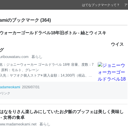
はてなブックマークって？
ア
kamiのブックマーク (364)
ウォーカーゴールドラベル18年旧ボトル - 紬とウィスキ
ー
ウイス
グ
uribouwataru.com
暮らし
名：ジョニーウォーカー ゴールドラベル 18年 容量、度数：7
、40% 原料：モルト、グレーン
フオク個人ストア※ 購入金額：14,300円（税込、４
格）※ 送料：1,000円（佐川急便）※ ※個人ストア評価（☆5段
 商品の説明 ☆☆☆☆☆ 商品の状態 ☆☆☆☆※ 価格
adameokami
2026/07/31
 配送ｽﾋﾟｰﾄﾞ ☆☆☆☆☆ 包装 ☆☆☆☆☆ 総合満足
リンク
 ※包装が一部剥がれたものや、液面低下が多く、たまにハズ
ありますが、とてもリーゾナブルな価格で落札できるのであ
人ストアさんです。 ※ジョニーウォーカー ブラックラベル 12
はなをりさん楽しみにしていたお夕飯のブッフェは美しく美味し
ーウォーカー ゴールドラベル 18年、ジョニーウォーカー グ
- 女将の食卓
ル 15年、ジョニーウォーカー エクスプローラーズクラブコレ
ww.madameokami.net
暮らし
 スパイ