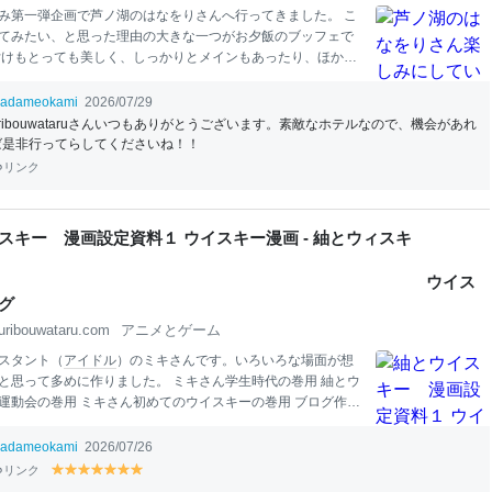
み第一弾企画で芦ノ湖のはなをりさんへ行ってきました。 こ
てみたい、と思った理由の大きな一つがお夕飯のブッフェで
付けもとっても美しく、しっかりとメインもあったり、ほかで
ないものもあるようだったので、楽しみに、お昼は軽めにし
ました。 想像通りの美しい盛り付けのお
料理
たち、そして、
adameokami
2026/07/29
ェを苦手だと思う人混みも、お客様が多いにもかかわらず、
uribouwataruさんいつもありがとうございます。素敵なホテルなので、機会があれ
中していたわけではなかったので、安心して楽しむことがで
ば是非行ってらしてくださいね！！
 勿論、お味もとっても美味しかったですよ。 芦ノ湖のはなを
リンク
みにしていたお夕飯のブッフェは美しく美味しいです！ 季し
テーブルからの景色 ブッフェのお
料理
前菜 お刺身 唐揚げや麻
の蒲焼き マカロニグラタンなど 花巻の照り焼きチキンと卵サン
スキー 漫画設定資料１ ウイスキー漫画 - 紬とウィスキ
 ソフトクリーム 琥珀糖 ベビーフード 飲み物
食
べたもの＆
ー
ウイス
グ
uribouwataru.com
アニメとゲーム
スタント（
アイドル
）のミキさんです。いろいろな場面が想
と思って多めに作りました。 ミキさん学生時代の巻用 紬とウ
運動会の巻用 ミキさん初めてのウイスキーの巻用 ブログ作戦
ログ作戦会議 出資者向け説明会用 紬とウイスキー 夏のバカ
１ 紬とウイスキー 夏のバカンスの巻用２ ミキさんの正体用
adameokami
2026/07/26
リボウ達のものも個別に作っています。出来ましたらまた公
リンク
y
y
y
y
y
y
y
します～製作途中です 兄貴① 兄貴② こちらの方がいいです