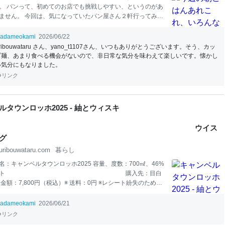
。 パンって、初めてのお店でも挑戦しやすい、というのがあ
ません。 今回は、気になっていたパン屋さん２軒行ってみた
ったことのある久しぶりのパン屋さんで買ってみたり、いろ
食
べてみました。 自分の好みで買うので、やはり同じような
adameokami
2026/06/22
てしまうのですが、だからこそパン屋さんの違いをすごく感
ribouwataru さん、yano_t1107さん、いつもありがとうございます。そう、カッ
できた気がします。 好みが合うパン屋さん、また通いたいパ
プ麺、あまり食べる機会がないので、非日常な気分を味わえて楽しいです。懐かし
見つけたので、また違うパンも
食
べてみたいです。 今週の朝
い気分にもなりました。
これ、いろんなお店のパンを味わいました！ パン 駒沢パーク
リンク
のパン屋さん 三茶のパン屋さんのパンとお素麺 リトルマーメ
ン
パスタ
とパン 海老も
トマト
クリーム
パスタ
とパンドミー 麺類
ん カップヌードル 今週の朝ごはんあれこれ、いろんなお店の
ルタウンロッホ2025 - 紬とウィスキ
ー
ウイス
グ
uribouwataru.com
暮らし
名：キャンベルタウンロッホ2025 容量、度数：700㎖、46%
：モルト 購入先：目白
金額：7,800円（税込）※ 送料：0円 ※レシート紛失のため概
援いただけると励みになります！ 今日は「キャンベルタウンロ
5」をご紹介いたします。 目白の田中屋さんで、栗林店長におス
adameokami
2026/06/21
たボトルです。 uribouwataru.com キャンベルタウンロッホ
リンク
22
年瓶づめのものと、
2023
年瓶詰めのものの2
本
を購入して