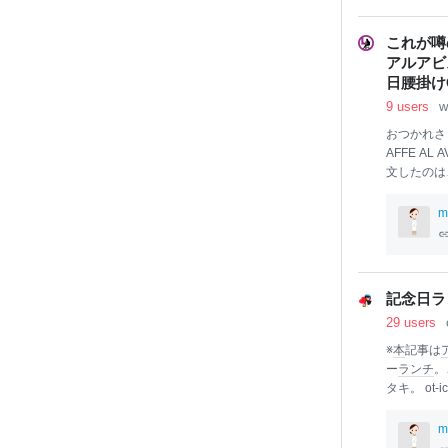
います。 
違って記事
これが噂の
た。 uribo
アルアビス
スキーにつ
日腰掛け
9 users
w
おつかれさ
AFFE A
文したのは
家のリュウ
現在は大量
m
とベーコン
ニ。 価格
『スピナッ
ィリングは
記念日ラ
されていま
29 users
とのこと。
ーニはすべ
※
本
記事は
ー
ランチ
。
タキ。 ot-i
で、これを
組み立てて
m
ド・ブラン