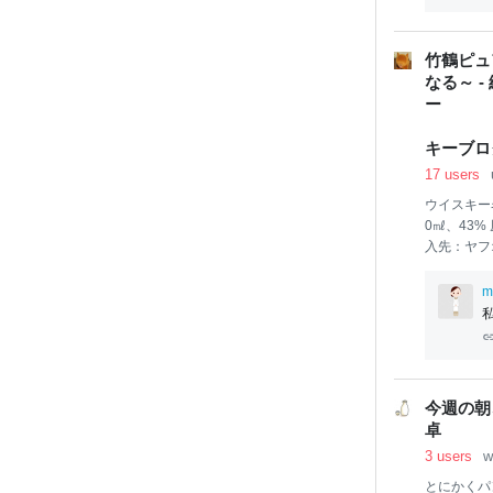
ブログでも
が家の引越
きたのです
竹鶴ピュ
ら
なる～ -
キーブロ
17 users
ウイスキー
0㎖
入先：ヤフオ
応援いただ
シャルズ 
m
るラベルが
ッセンシャ
所で購入し
のコメント
ちゃいます
今週の朝
す。 それ
卓
の現行ボト
3 users
w
とにかくパ