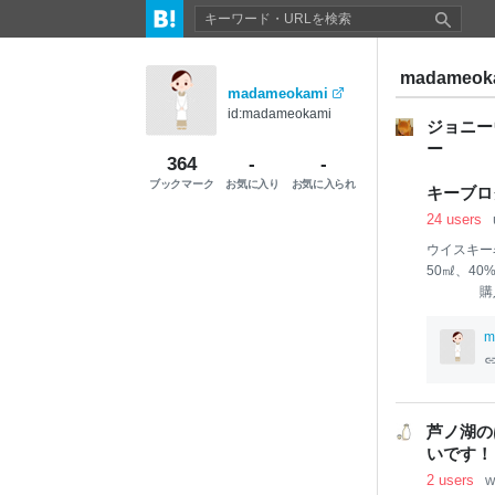
madameo
madameokami
id:madameokami
ジョニー
364
-
-
ブックマーク
お気に入り
お気に入られ
キーブロ
24 users
ウイスキー
50㎖
購入先：ヤ
本
セット価
階評価）
m
☆☆☆☆☆
☆☆☆☆☆
レボトルも
りがたい個
芦ノ湖の
年、ジョニ
いです！ 
リーンラベ
2 users
w
クション ザ