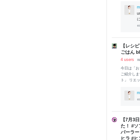
と同じおつ
せんでした
m
がいいかな
したら、次
いう間に（
て、ちょこ
お家飲み、
バーグおろ
【レシピ
き うざく 
ごはん bl
和
4 users
w
今日は「お
ご紹介します(*･ᴗ･*)و！ その名も「
ト」 リエ
ませんが、
て、パンや
m
ピ
は炒めて
す！ バゲ
で、ホーム
作り置きも
【7月3
す(´艸｀)
た！ #
インに合う
パーラー
欲しい方 
ヒラ #ヒ