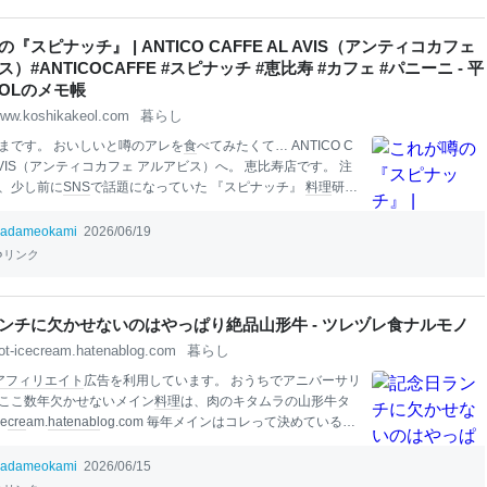
過去の記事では、瓶詰めの時期の見方が判らなかったため、間
のタイトルを記載していましたので、今回併せて修正しまし
『スピナッチ』 | ANTICO CAFFE AL AVIS（アンティコカフェ
uwataru.com uribouwataru.com スプリングバンク蒸留のウイ
）#ANTICOCAFFE #スピナッチ #恵比寿 #カフェ #パニーニ - 平
いては瓶の裏側の下の部分を見ると瓶詰めした時期（
OLのメモ帳
ww.koshikakeol.com
暮らし
まです。 おいしいと噂のアレを
食
べてみたくて… ANTICO C
L AVIS（アンティコカフェ アルアビス）へ。 恵比寿店です。 注
、少し前に
SNS
で話題になっていた 『スピナッチ』
料理
研究
ジ氏も絶賛していて品薄になることもあったみたいだけど、
に作ってある！ 『スピナッチ』はほうれん草と４種のキノコ
adameokami
2026/06/19
をマヨネーズで和えて黒ごま入りバンズにはさんだパニー
リンク
は590円。 注文後にグリラーで焼いてくれます。 これが噂の
チ』 か。 バンズの表面はしっかり焼かれて香ばしいけど、フ
冷たいんですね！ フィリングは新鮮なデリカやハムがサンド
ンチに欠かせないのはやっぱり絶品山形牛 - ツレヅレ食ナルモノ
すので中まで熱々にしないのがおいしい召し上がり方です。
ot-icecream.hatenablog.com
暮らし
 新鮮なものを使ってくれてるの、うれしいね！ こちらのパニ
て自家製。 また、種類が豊富でフィリ
アフィリエイト
広告を利用しています。 おうちでアニバーサリ
ここ数年欠かせないメイン
料理
は、肉のキタムラの山形牛タ
ce
cre
am.
hatena
bl
og.com 毎年メインはコレって決めているの
中心にしたメニューをG
em
iniに考えてもらい、それを参考に
みた。 乾杯はスパークリングで。アンリ・マルセル ブラン・
adameokami
2026/06/15
 ブリュット。 前菜1皿目。ベビーリーフとスプラウト、アス