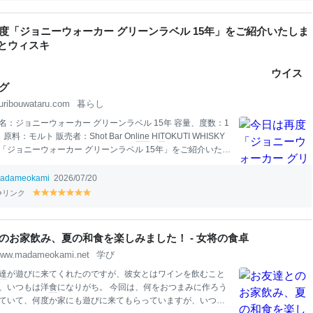
el
el
el
el
el
el
el
面がずんぐりで、ナッキーの版権タグを取ってしまっていま
lo
lo
lo
lo
lo
lo
lo
キー
w
w
w
w
w
w
w
度「ジョニーウォーカー グリーンラベル 15年」をご紹介いたしま
紬とウィスキ
ー
ウイス
グ
uribouwataru.com
暮らし
名：ジョニーウォーカー グリーンラベル 15年 容量、度数：1
 原料：モルト 販売者：Shot Bar On
line
H
IT
OKUTI WHISKY
「ジョニーウォーカー グリーンラベル 15年」をご紹介いたし
Bar On
line
H
IT
OKUTI WHISKYさんの量り売りです。 uribou
.com 今回は30㎖から100㎖にたっぷりサイズアップして飲んでい
adameokami
2026/07/20
とくちウイスキー 量り売り専門通販サイト Shot Bar On
line
リンク
y
y
y
y
y
y
y
 WHISKYのホームページより Shot Bar On
line
H
IT
OKUTI WHIS
el
el
el
el
el
el
el
ムページより 『通常のジョニーウォーカーが数十種類のモルト
lo
lo
lo
lo
lo
lo
lo
ーン原酒をブレンドしてつくられるブレンデッドウイスキー
w
w
w
w
w
w
w
のお家飲み、夏の和食を楽しみました！ - 女将の食卓
対し、
本
品はグレーン原酒を用いないブレ
ww.madameokami.net
学び
達
が遊びに来てくれたのですが、彼女とはワインを飲むこと
、いつもは洋
食
になりがち。 今回は、何をおつまみに作ろう
ていて、何度か家にも遊びに来てもらっていますが、いつも