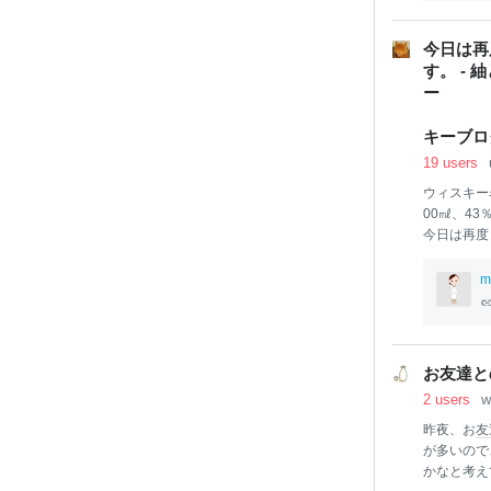
ね。でも側
す。 ナッ
今日は再
す。 - 
キーブロ
19 users
ウィスキー
00㎖、43％
今日は再度
ます。Shot 
wataru
m
きます～ ひ
H
IT
OKUTI
KYのホー
原酒とグレ
お友達と
であるのに
2 users
w
昨夜、お
友
が多いので
かなと考え