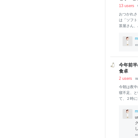
13 users
おつかれさ
は「ソフト
茶屋さん、
個、集めまし
「森乃園」
m
え感「ごま福
EY COF
ウダー入り「S
RA」 変
今年前半
ンプルイズベ
食卓
シンプルイ
2 users
w
今朝は夜中
寝不足、と
て、２時に
ね。 ブラ
した。 そ
m
当にあっと
くり楽しみ
けて 家事
じっくり楽