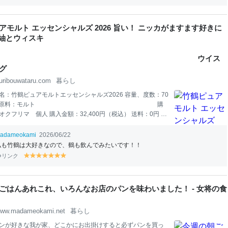
書いていますが、今年の３大ニュースになりそうな一つ、我
です。 主人との２人暮らしから、母の住む実家へと
引越し
て
が、引越すまでも
本
当に大変でした。 今までの
マンション
暮
アモルト エッセンシャルズ 2026 旨い！ ニッカがますます好きに
 紬とウィスキ
ー
ウイス
グ
uribouwataru.com
暮らし
名：竹鶴ピュアモルトエッセンシャルズ2026 容量、度数：70
、43% 原料：モルト 購
クフリマ 個人 購入金額：32,400円（税込） 送料：0円 ⇒
けると励みになります！ 今日は「竹鶴ピュアモルト エッセン
2026」をご紹介いたします。落ち着きがあり、かつ威厳を感じ
adameokami
2026/06/22
作り手の気合を感じます。 今日はまず、竹鶴ピュアモルト エ
私も竹鶴は大好きなので、鶴も飲んでみたいです！！
ルズ 2026を飲み、次に普通の竹鶴のピュアモルトや先般蒸留
リンク
y
y
y
y
y
y
y
た鶴も飲んで行こうと思います。 ここで、改めて、メーカー
el
el
el
el
el
el
el
などを掲載すると、レビューがどうしてもそちらに引っ張れ
lo
lo
lo
lo
lo
lo
lo
ので、まずは先入観なく、しっかり飲んでいこうと思いま
w
w
w
w
w
w
w
ごはんあれこれ、いろんなお店のパンを味わいました！ - 女将の食
では飲んでみましょう～ ＜色合い＞ ・きれいな琥珀色 ・竹鶴
ルよりやや濃い感じがします ＜香り＞
ww.madameokami.net
暮らし
ンが好きな我が家、どこかにお出掛けすると必ずパンを買っ