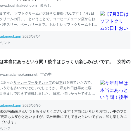
www.koshikakeol.com
暮らし
まです。 ソフトクリームが大好きな腰掛けOLです！ 7月3日
クリームの日」。 ということで、
コーヒー
チェーン店からお
パテスリー、ベーカリーまで… おいしいソフトクリームを11
た！ シンプルイズベストな「Doutor Coffee 」 デカい濃い
 しっかりずんだ味「あおばだんご
本
舗」 ほうれん草の胡麻和
adameokami
2026/07/04
堂 」 コーンがうまい「CAFE VELOCE」 圧倒的に濃厚「K
リンク
FEE」 主役級にうまい「CaFe LA MILLE」 珈琲豆のマイクロパ
AZA COFFEE 」 最高級マシンで作る「Patisserie NAOHI
わらない味「ミカド珈琲店」
北海道
ミルク100％「HIMMEL」 シ
は本当にあっという間！後半はじっくり楽しみたいです。 - 女将の
ストな「Doutor Coffee 」 良い意味でなんの癖も特徴もない
ズベストなソフトクリ
ww.madameokami.net
世の中
にあった
サッカー
ワールドカップ
の日
本
戦を観ていたので、
いう方も多いのではないでしょうか。 私も昨日は早めに寝
目覚ましで起きて観戦しました。 日
本
、惜しかったですよ
ジルを相手に勝てるのでは、と思いながら観ていたので残念で
んな今日ですが、今日でもう今年半分が終わりなんですね。
本
adameokami
2026/06/30
いう間でした。 今年前半は
本
当にあっという間！後半はじっ
uribouwataruさんいつもありがとうございます！本当にいろいろお忙しい中のブロ
たいです。 前半を振り返って
引越し
と片付け 来客 後半に向
グ更新も大変かと思いますが、気分転換にでもできたらいいですね。私も楽しみに
も楽しんで 自分の時間 今年前半は
本
当にあっという間！後半は
しています。
しみたいです。 前半を振り返って
引越し
と片付け 何度かこの
リンク