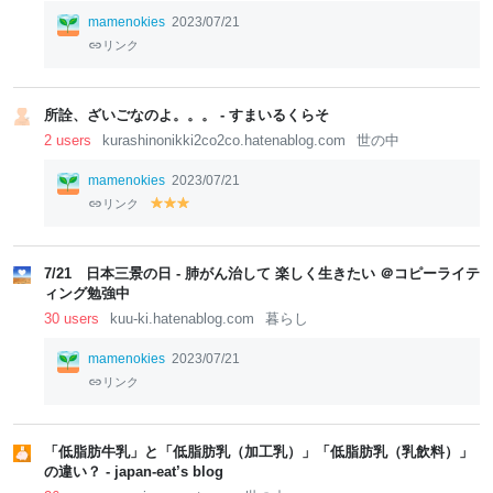
mamenokies
2023/07/21
リンク
所詮、ざいごなのよ。。。 - すまいるくらそ
2 users
kurashinonikki2co2co.hatenablog.com
世の中
mamenokies
2023/07/21
リンク
y
y
y
el
el
el
lo
lo
lo
w
w
w
7/21 日本三景の日 - 肺がん治して 楽しく生きたい ＠コピーライテ
ィング勉強中
30 users
kuu-ki.hatenablog.com
暮らし
mamenokies
2023/07/21
リンク
「低脂肪牛乳」と「低脂肪乳（加工乳）」「低脂肪乳（乳飲料）」
の違い？ - japan-eat’s blog