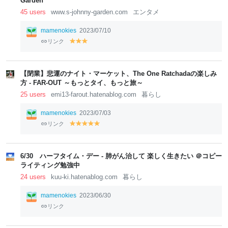
Garden
45 users
www.s-johnny-garden.com
エンタメ
mamenokies
2023/07/10
リンク
y
y
y
el
el
el
lo
lo
lo
w
w
w
【閉業】悲運のナイト・マーケット、The One Ratchadaの楽しみ
方 - FAR-OUT ～もっとタイ、もっと旅～
25 users
emi13-farout.hatenablog.com
暮らし
mamenokies
2023/07/03
リンク
y
y
y
y
y
el
el
el
el
el
lo
lo
lo
lo
lo
w
w
w
w
w
6/30 ハーフタイム・デー - 肺がん治して 楽しく生きたい ＠コピー
ライティング勉強中
24 users
kuu-ki.hatenablog.com
暮らし
mamenokies
2023/06/30
リンク