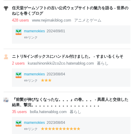
任天堂ゲームソフトの古い公式ウェブサイトの魅力を語る - 世界の
ねじを巻くブログ
428 users
www.nejimakiblog.com
アニメとゲーム
mamenokies
2024/09/01
リンク
ニトリNインボックスにハンドル付けました。 - すまいるくらそ
2 users
kurashinonikki2co2co.hatenablog.com
暮らし
mamenokies
2023/08/04
リンク
y
y
y
el
el
el
lo
lo
lo
w
w
w
『前髪が伸びなくなったな。。。』の巻。。。 - 異星人と交信した
結果、撃沈。。。。。。。。。。。。。。。。。。
35 users
bolla.hatenablog.com
暮らし
mamenokies
2023/08/04
リンク
y
y
y
y
y
y
y
y
y
y
y