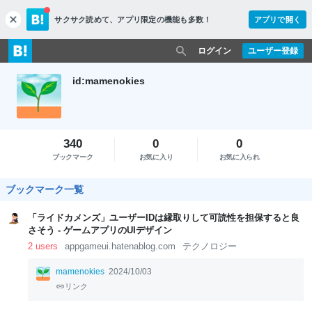
サクサク読めて、
アプリ限定の機能も多数！
アプリで開く
c
l
o
ログイン
ユーザー登録
s
e
id:mamenokies
340
0
0
ブックマーク
お気に入り
お気に入られ
ブックマーク一覧
「ライドカメンズ」ユーザーIDは縁取りして可読性を担保すると良
さそう - ゲームアプリのUIデザイン
2 users
appgameui.hatenablog.com
テクノロジー
mamenokies
2024/10/03
リンク