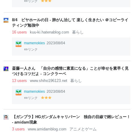
リンク
y
y
y
el
el
el
lo
lo
lo
w
w
w
8/4 ビヤホールの日 - 肺がん治して 楽しく生きたい ＠コピーライ
ティング勉強中
16 users
kuu-ki.hatenablog.com
暮らし
mamenokies
2023/08/04
リンク
斎藤一人さん 「自分の感情に素直になる」ことが幸せを素早く見
つけるコツだよ - コンクラーベ
13 users
www.shiho196123.net
暮らし
mamenokies
2023/08/04
リンク
y
y
y
el
el
el
lo
lo
lo
w
w
w
【ガンプラ】HGガンダムキャリバーン 独自の目線で雑レビュー！
- amidam現象
3 users
www.amidamblog.com
アニメとゲーム