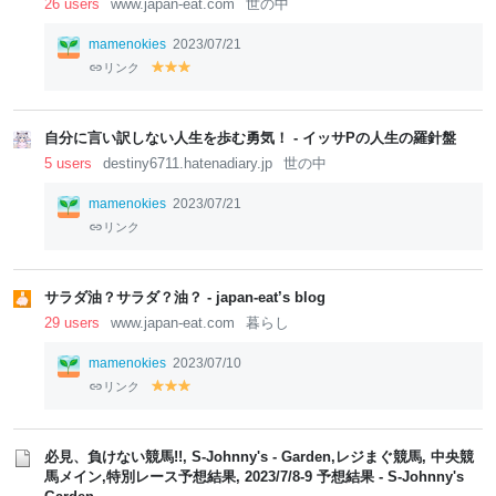
26 users
www.japan-eat.com
世の中
mamenokies
2023/07/21
リンク
y
y
y
el
el
el
lo
lo
lo
w
w
w
自分に言い訳しない人生を歩む勇気！ - イッサPの人生の羅針盤
5 users
destiny6711.hatenadiary.jp
世の中
mamenokies
2023/07/21
リンク
サラダ油？サラダ？油？ - japan-eat’s blog
29 users
www.japan-eat.com
暮らし
mamenokies
2023/07/10
リンク
y
y
y
el
el
el
lo
lo
lo
w
w
w
必見、負けない競馬!!, S-Johnny's - Garden,レジまぐ競馬, 中央競
馬メイン,特別レース予想結果, 2023/7/8-9 予想結果 - S-Johnny's