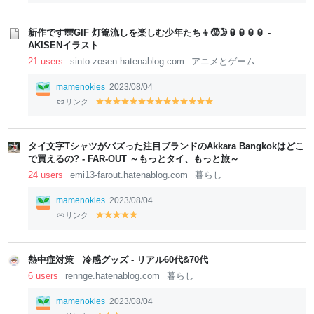
el
el
el
el
el
el
el
el
el
el
el
lo
lo
lo
lo
lo
lo
lo
lo
lo
lo
lo
w
w
w
w
w
w
w
w
w
w
w
新作です🌁GIF 灯篭流しを楽しむ少年たち👦🧒🌛🏮🏮🏮🏮 -
AKISENイラスト
21 users
sinto-zosen.hatenablog.com
アニメとゲーム
mamenokies
2023/08/04
リンク
y
y
y
y
y
y
y
y
y
y
y
y
y
y
el
el
el
el
el
el
el
el
el
el
el
el
el
el
lo
lo
lo
lo
lo
lo
lo
lo
lo
lo
lo
lo
lo
lo
w
w
w
w
w
w
w
w
w
w
w
w
w
w
タイ文字Tシャツがバズった注目ブランドのAkkara Bangkokはどこ
で買えるの? - FAR-OUT ～もっとタイ、もっと旅～
24 users
emi13-farout.hatenablog.com
暮らし
mamenokies
2023/08/04
リンク
y
y
y
y
y
el
el
el
el
el
lo
lo
lo
lo
lo
w
w
w
w
w
熱中症対策 冷感グッズ - リアル60代&70代
6 users
rennge.hatenablog.com
暮らし
mamenokies
2023/08/04