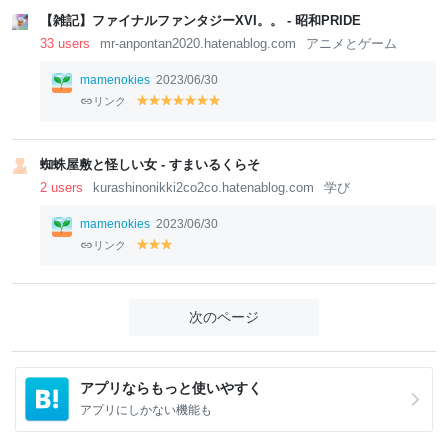
【雑記】ファイナルファンタジーXVI。。 - 昭和PRIDE
33 users
mr-anpontan2020.hatenablog.com
アニメとゲーム
mamenokies
2023/06/30
リンク
y
y
y
y
y
y
y
el
el
el
el
el
el
el
lo
lo
lo
lo
lo
lo
lo
w
w
w
w
w
w
w
蜘蛛屋敷と怪しい女 - すまいるくらそ
2 users
kurashinonikki2co2co.hatenablog.com
学び
mamenokies
2023/06/30
リンク
y
y
y
el
el
el
lo
lo
lo
w
w
w
次のページ
アプリならもっと使いやすく
アプリにしかない機能も