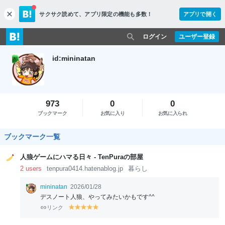
サクサク読めて、
アプリ限定の機能も多数！
アプリで開く
c
l
o
ログイン
ユーザー登録
s
e
id:mininatan
973
0
0
ブックマーク
お気に入り
お気に入られ
ブックマーク一覧
人狼ゲームにハマる日々 - TenPuraの部屋
2 users
tenpura0414.hatenablog.jp
暮らし
mininatan
2026/01/28
デスノート人狼、やってみたいかもです^^
リンク
y
y
y
y
y
el
el
el
el
el