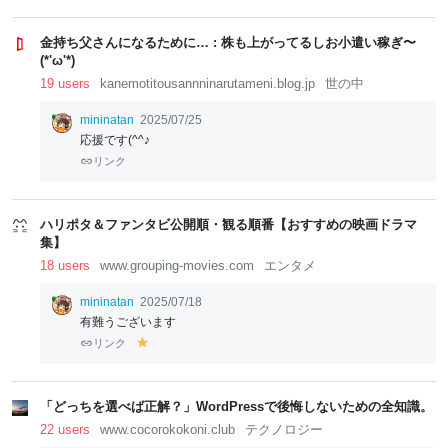
金持ち父さんになるために… : 株も上がってるしお小遣い稼ぎ〜
(*'ω'*)
19 users
kanemotitousannninarutameni.blog.jp
世の中
mininatan
2025/07/25
応援です(^^♪
リンク
ハリポタ＆ファンタビ公開順・観る順番【おすすめの映画ドラマ
集】
18 users
www.grouping-movies.com
エンタメ
mininatan
2025/07/18
有難うございます
リンク
y
el
lo
w
「どっちを選べば正解？」WordPressで後悔しないための全知識。
22 users
www.cocorokokoni.club
テクノロジー