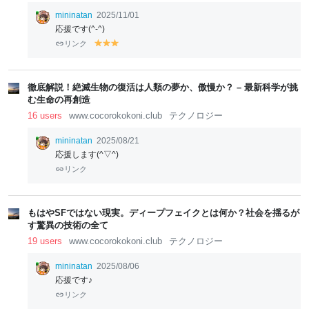
mininatan
2025/11/01
応援です(^-^)
リンク
y
y
y
el
el
el
lo
lo
lo
w
w
w
徹底解説！絶滅生物の復活は人類の夢か、傲慢か？ – 最新科学が挑
む生命の再創造
16 users
www.cocorokokoni.club
テクノロジー
mininatan
2025/08/21
応援します(^▽^)
リンク
もはやSFではない現実。ディープフェイクとは何か？社会を揺るが
す驚異の技術の全て
19 users
www.cocorokokoni.club
テクノロジー
mininatan
2025/08/06
応援です♪
リンク