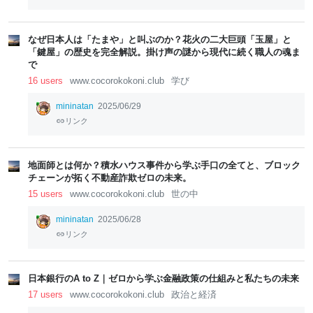
なぜ日本人は「たまや」と叫ぶのか？花火の二大巨頭「玉屋」と
「鍵屋」の歴史を完全解説。掛け声の謎から現代に続く職人の魂ま
で
16 users
www.cocorokokoni.club
学び
mininatan
2025/06/29
リンク
地面師とは何か？積水ハウス事件から学ぶ手口の全てと、ブロック
チェーンが拓く不動産詐欺ゼロの未来。
15 users
www.cocorokokoni.club
世の中
mininatan
2025/06/28
リンク
日本銀行のA to Z｜ゼロから学ぶ金融政策の仕組みと私たちの未来
17 users
www.cocorokokoni.club
政治と経済