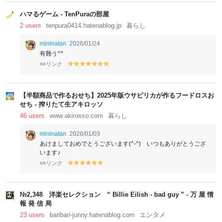
lo
lo
lo
lo
lo
w
w
w
w
w
ハマるゲーム - TenPuraの部屋
2 users
tenpura0414.hatenablog.jp
暮らし
mininatan
2026/01/24
有難う^^
リンク
y
y
y
y
y
y
y
el
el
el
el
el
el
el
lo
lo
lo
lo
lo
lo
lo
w
w
w
w
w
w
w
【半額商品で作るおせち】2025年版ウサピリカが作るフードロスお
せち - 搾りたて生アキロッソ
46 users
www.akirosso.com
暮らし
mininatan
2026/01/03
あけましておめでとうございます(^-^) いつもありがとうござ
います♪
リンク
y
y
y
y
y
y
el
el
el
el
el
el
lo
lo
lo
lo
lo
lo
w
w
w
w
w
w
№2,348 洋楽セレクション “ Billie Eilish - bad guy ” - 万 屋 情
報 発 信 局
23 users
baribari-junny.hatenablog.com
エンタメ