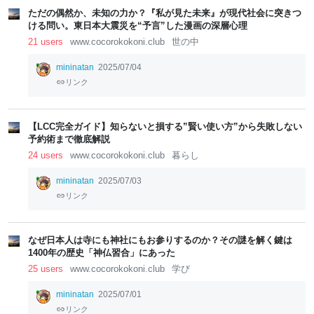
ただの偶然か、未知の力か？『私が見た未来』が現代社会に突きつ
ける問い。東日本大震災を“予言”した漫画の深層心理
21 users
www.cocorokokoni.club
世の中
mininatan
2025/07/04
リンク
【LCC完全ガイド】知らないと損する”賢い使い方”から失敗しない
予約術まで徹底解説
24 users
www.cocorokokoni.club
暮らし
mininatan
2025/07/03
リンク
なぜ日本人は寺にも神社にもお参りするのか？その謎を解く鍵は
1400年の歴史「神仏習合」にあった
25 users
www.cocorokokoni.club
学び
mininatan
2025/07/01
リンク