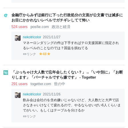
el
el
lo
lo
w
w
金融庁からみずほ銀行に下った行政処分の文面が公文書では滅多に
お目にかかれないレベルでガチギレしてて怖い
524 users
posfie.com
政治と経済
nekotricolor
2021/11/27
マネーロンダリングの件は下手すればテロ支援国家に指定され
るレベルのことなのでは？国益を損ねてる
リンク
48
y
y
el
el
lo
lo
w
w
「ぶっちゃけ大人数で忘年会したくない？」→「いや別に」「お断
りします」「バーチャルですら嫌です」 - Togetter
291 users
togetter.com
世の中
nekotricolor
2021/11/26
飲み会は会社のを含め嫌いじゃないけど、大人数だと大声で話
さなきゃいけなくて疲れるので、やるならせいぜい6人くらいま
でがいい。もしくはテーブルを分けるか
リンク