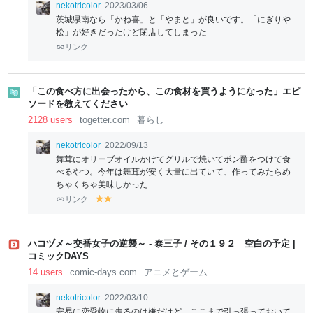
nekotricolor
2023/03/06
茨城県南なら「かね喜」と「やまと」が良いです。「にぎりや
松」が好きだったけど閉店してしまった
リンク
「この食べ方に出会ったから、この食材を買うようになった」エピ
ソードを教えてください
2128 users
togetter.com
暮らし
nekotricolor
2022/09/13
舞茸にオリーブオイルかけてグリルで焼いてポン酢をつけて食
べるやつ。今年は舞茸が安く大量に出ていて、作ってみたらめ
ちゃくちゃ美味しかった
リンク
y
y
el
el
lo
lo
w
w
ハコヅメ～交番女子の逆襲～ - 泰三子 / その１９２ 空白の予定 |
コミックDAYS
14 users
comic-days.com
アニメとゲーム
nekotricolor
2022/03/10
安易に恋愛物に走るのは嫌だけど、ここまで引っ張っておいて