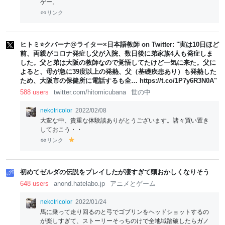
ゲー。
リンク
ヒトミ⭐クバーナ@ライター×日本語教師 on Twitter: "実は10日ほど
前、両親がコロナ発症し父が入院、数日後に弟家族4人も発症しま
した。父と弟は大阪の教師なので覚悟してたけど一気に来た。父に
よると、母が急に39度以上の発熱、父（基礎疾患あり）も発熱した
ため、大阪市の保健所に電話するも全… https://t.co/1P7y6R3N0A"
588 users
twitter.com/hitomicubana
世の中
nekotricolor
2022/02/08
大変な中、貴重な体験談ありがとうございます。諸々買い置き
しておこう・・
リンク
y
el
lo
w
初めてゼルダの伝説をプレイしたが凄すぎて頭おかしくなりそう
648 users
anond.hatelabo.jp
アニメとゲーム
nekotricolor
2022/01/24
馬に乗って走り回るのと弓でゴブリンをヘッドショットするの
が楽しすぎて、ストーリーそっちのけで全地域踏破したらガノ