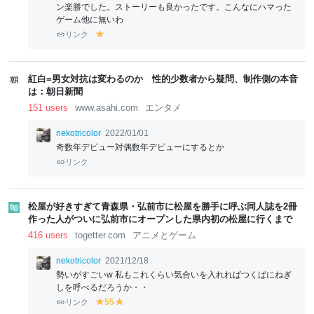
ン楽勝でした。ストーリーも良かったです。こんなにハマった
ゲーム他に無いわ
リンク
y
el
lo
w
紅白=男女対抗は変わるのか 性的少数者から疑問、制作側の本音
は：朝日新聞
151 users
www.asahi.com
エンタメ
nekotricolor
2022/01/01
奇数年デビュー対偶数年デビューにするとか
リンク
松屋が好きすぎて青森県・弘前市に松屋を勝手に呼ぶ同人誌を2冊
作った人がついに弘前市にオープンした県内初の松屋に行くまで
416 users
togetter.com
アニメとゲーム
nekotricolor
2021/12/18
勢いがすごいw 私もこれくらい気合いを入れればつくばにねぎ
しを呼べるだろうか・・
リンク
55
y
y