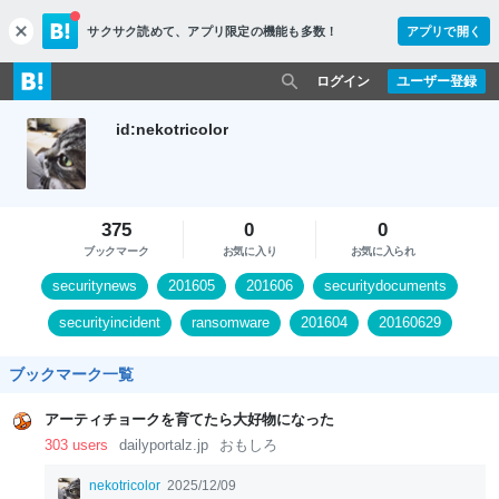
サクサク読めて、
アプリ限定の機能も多数！
アプリで開く
c
l
o
ログイン
ユーザー登録
s
e
id:nekotricolor
375
0
0
ブックマーク
お気に入り
お気に入られ
securitynews
201605
201606
securitydocuments
securityincident
ransomware
201604
20160629
セキュリティ
20160510
ブックマーク一覧
アーティチョークを育てたら大好物になった
303 users
dailyportalz.jp
おもしろ
nekotricolor
2025/12/09