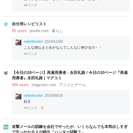
リンク
自分用レシピリスト
95 users
posfie.com
暮らし
nekotricolor
2024/12/30
こんな雑なまとめがなんでこんなに伸びるの・・
リンク
【今日の10ページ】再雇用勇者 - 永田礼路 / 今日の10ページ『再雇
用勇者』永田礼路 | マグコミ
404 users
magcomi.com
アニメとゲーム
nekotricolor
2024/08/16
好き
リンク
y
el
lo
w
攻撃メールの訓練を会社でやったが、いくらなんでも本気出しすぎ
で引っかかる人が続出「ハンター試験？」