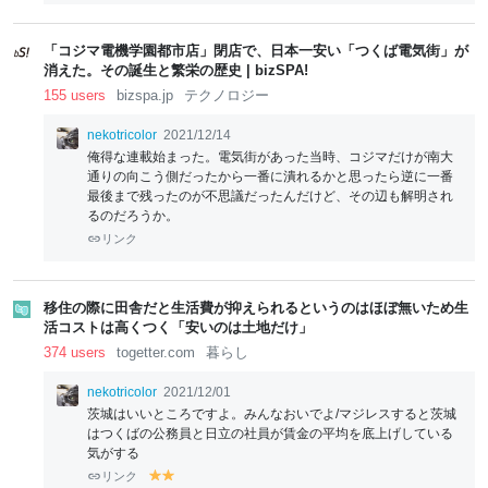
el
el
lo
lo
w
w
「コジマ電機学園都市店」閉店で、日本一安い「つくば電気街」が
消えた。その誕生と繁栄の歴史 | bizSPA!
155 users
bizspa.jp
テクノロジー
nekotricolor
2021/12/14
俺得な連載始まった。電気街があった当時、コジマだけが南大
通りの向こう側だったから一番に潰れるかと思ったら逆に一番
最後まで残ったのが不思議だったんだけど、その辺も解明され
るのだろうか。
リンク
移住の際に田舎だと生活費が抑えられるというのはほぼ無いため生
活コストは高くつく「安いのは土地だけ」
374 users
togetter.com
暮らし
nekotricolor
2021/12/01
茨城はいいところですよ。みんなおいでよ/マジレスすると茨城
はつくばの公務員と日立の社員が賃金の平均を底上げしている
気がする
リンク
y
y