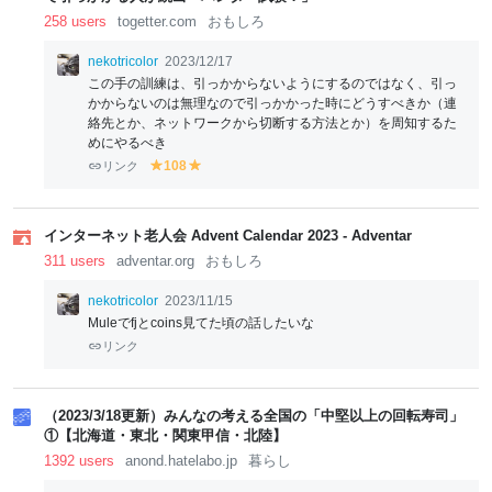
258 users
togetter.com
おもしろ
nekotricolor
2023/12/17
この手の訓練は、引っかからないようにするのではなく、引っ
かからないのは無理なので引っかかった時にどうすべきか（連
絡先とか、ネットワークから切断する方法とか）を周知するた
めにやるべき
リンク
108
y
y
el
el
lo
lo
w
w
インターネット老人会 Advent Calendar 2023 - Adventar
311 users
adventar.org
おもしろ
nekotricolor
2023/11/15
Muleでfjとcoins見てた頃の話したいな
リンク
（2023/3/18更新）みんなの考える全国の「中堅以上の回転寿司」
①【北海道・東北・関東甲信・北陸】
1392 users
anond.hatelabo.jp
暮らし