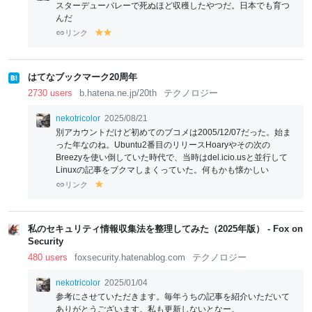
スターデューバレーで死ぬほど収穫したやつだ。日本でも育つ
んだ
リンク
y
y
el
el
lo
lo
w
w
はてなブックマーク20周年
2730 users
b.hatena.ne.jp/20th
テクノロジー
nekotricolor
2025/08/21
別アカウントだけど初めてのブコメは2005/12/07だった。始ま
った年なのね。Ubuntu2番目のリリースHoaryやその次の
Breezyを使い倒していた時代で、当時はdel.icio.usと並行して
Linuxの記事をブクマしまくっていた。何もかも懐かしい
リンク
y
el
lo
w
私のセキュリティ情報収集法を整理してみた（2025年版） - Fox on
Security
480 users
foxsecurity.hatenablog.com
テクノロジー
nekotricolor
2025/01/04
参考にさせていただきます。毎年うちの記事を紹介いただいて
ありがとうございます。私も更新しないとなー。