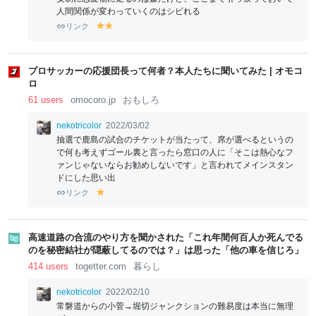
人間関係が変わっていくのはシビれる
リンク
y
y
el
el
lo
lo
w
w
プロサッカーの応援団長って何者？本人たちに聞いてみた | オモコ
ロ
61 users
omocoro.jp
おもしろ
nekotricolor
2022/03/02
抽選で鹿島の試合のチケットが当たって、席が選べるというの
で何も考えずゴール裏と言ったら窓口の人に「そこは熱心なフ
ァンじゃないならお勧めしないです」と言われてメインスタン
ドにした思い出
リンク
y
el
lo
w
高速道路の合流のやり方を聞かされた「これ年間何百人か死んでる
のを秘密結社が隠蔽してるのでは？」は思った「他の車を信じろ」
414 users
togetter.com
暮らし
nekotricolor
2022/02/10
常磐道からの小菅→堀切ジャンクションの難易度は本当に無理