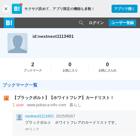
サクサク読めて、
アプリ限定の機能も多数！
アプリで開く
c
l
o
ログイン
ユーザー登録
s
e
id:nextnext1113401
2
0
0
ブックマーク
お気に入り
お気に入られ
ブックマーク一覧
【ブラックボルト】【ホワイトフレア】カードリスト！
1 user
www.pokeca-info.com
暮らし
nextnext1113401
2025/05/07
ブラックボルト ホワイトフレアのカードリストです。
リンク