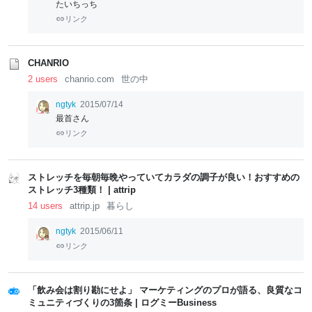
たいちっち
リンク
CHANRIO
2 users
chanrio.com
世の中
ngtyk
2015/07/14
最首さん
リンク
ストレッチを毎朝毎晩やっていてカラダの調子が良い！おすすめの
ストレッチ3種類！ | attrip
14 users
attrip.jp
暮らし
ngtyk
2015/06/11
リンク
「飲み会は割り勘にせよ」 マーケティングのプロが語る、良質なコ
ミュニティづくりの3箇条 | ログミーBusiness