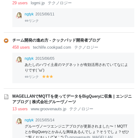
29 users
logmi.jp
テクノロジー
ngtyk
2015/06/11
リンク
チーム開発の進め方 - クックパッド開発者ブログ
458 users
techlife.cookpad.com
テクノロジー
ngtyk
2015/06/05
あたしのハワイ土産のマグネットが有効活用されていてなによ
りです( ˘ω˘)
リンク
y
y
y
el
el
el
lo
lo
lo
w
w
w
MAGELLANでMQTTを使ってデータをBigQueryに収集 | エンジニ
アブログ | 株式会社グルーヴノーツ
13 users
www.groovenauts.jp
テクノロジー
ngtyk
2015/05/14
グルーヴノーツエンジニアブログが更新されました〜！MQTT
とかBigQueryとかみんな興味あるんでしょ？そうでしょ？ぜひ
ご覧ください！(*´∀｀*)
groovenauts
MAGELLAN