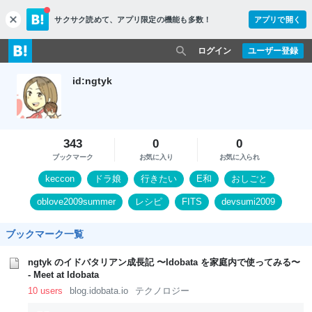
サクサク読めて、
アプリ限定の機能も多数！
アプリで開く
c
l
o
ログイン
ユーザー登録
s
e
id:ngtyk
343
0
0
ブックマーク
お気に入り
お気に入られ
keccon
ドラ娘
行きたい
E和
おしごと
oblove2009summer
レシピ
FITS
devsumi2009
doramadam
ブックマーク一覧
ngtyk のイドバタリアン成長記 〜Idobata を家庭内で使ってみる〜
- Meet at Idobata
10 users
blog.idobata.io
テクノロジー