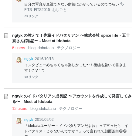
自分の写真が直視できない病気にかかっているのでつらい
FITS
FITS2015
おしごと
リンク
ngtyk の教えて！先輩イドバタリアン 〜株式会社 spice life・五十
嵐さん(前編)〜 - Meet at Idobata
6 users
blog.idobata.io
テクノロジー
ngtyk
2016/10/18
インタビューめちゃくちゃ楽しかった〜！後編も急いで書きま
す！(*´∀｀*)
リンク
ngtyk のイドバタリアン成長記 〜アカウントを作成して発言してみ
る〜 - Meet at Idobata
13 users
blog.idobata.io
テクノロジー
ngtyk
2016/09/02
「idobataユーザー = イドバタリアンだよね」って言ったら「イ
ドバタリストじゃないんですか？」って言われて顔面蒼白😨😨