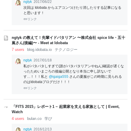
ngtyk
2017/06/22
次回は Idobata からエアコンつけたり消したりする記事になる
と思います！
リンク
ngtyk の教えて！先輩イドバタリアン 〜株式会社 spice life・五十
嵐さん(後編)〜 - Meet at Idobata
7 users
blog.idobata.io
テクノロジー
ngtyk
2017/01/18
私がバタバタしすぎて(誰がバタバタリアンやねん)確認が遅くな
ったためいまごろの後編公開となり本当に申し訳ないで
す…！！！私と
@igaiga555
さんの夏服がこの時期に見られる
のはIdobataブログだけ！！！
リンク
「FITS 2015」レポート1 − 起業家を支える家族として | Event,
Watch
4 users
bulan.co
学び
ngtyk
2016/12/13