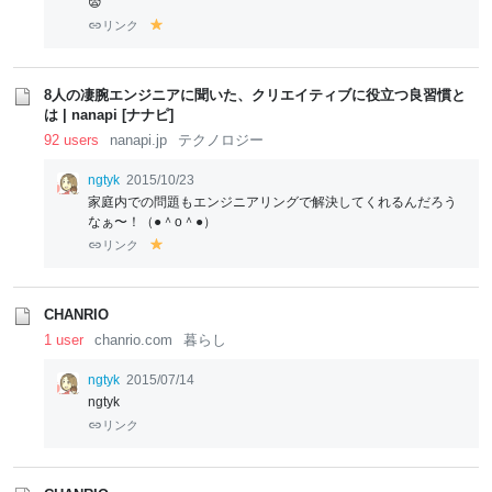
😨
リンク
y
el
lo
w
8人の凄腕エンジニアに聞いた、クリエイティブに役立つ良習慣と
は | nanapi [ナナピ]
92 users
nanapi.jp
テクノロジー
ngtyk
2015/10/23
家庭内での問題もエンジニアリングで解決してくれるんだろう
なぁ〜！（●＾o＾●）
リンク
y
el
lo
w
CHANRIO
1 user
chanrio.com
暮らし
ngtyk
2015/07/14
ngtyk
リンク