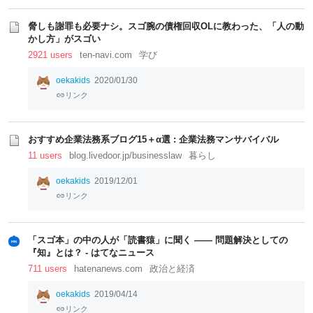
脅しも謝罪も必要ナシ。スゴ腕の債権回収OLに教わった、「人の動
かし方」がスゴい
2921 users
ten-navi.com
学び
oekakids
2020/01/30
リンク
おすすめ企業法務系ブログ15＋α選 : 企業法務マンサバイバル
11 users
blog.livedoor.jp/businesslaw
暮らし
oekakids
2019/12/01
リンク
「スゴ本」の中の人が「読書猿」に聞く ―― 問題解決としての
『知』とは？ - はてなニュース
711 users
hatenanews.com
政治と経済
oekakids
2019/04/14
リンク