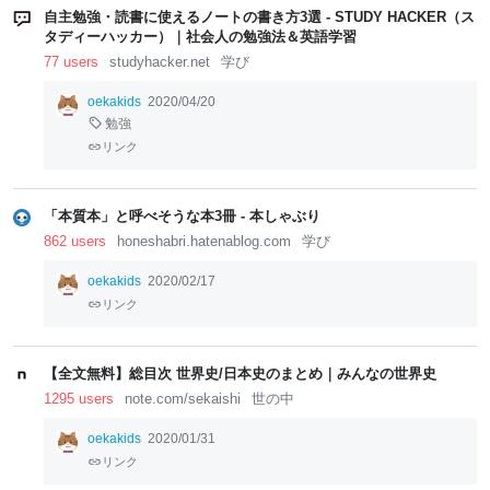
自主勉強・読書に使えるノートの書き方3選 - STUDY HACKER（ス
タディーハッカー）｜社会人の勉強法＆英語学習
77 users
studyhacker.net
学び
oekakids
2020/04/20
勉強
リンク
「本質本」と呼べそうな本3冊 - 本しゃぶり
862 users
honeshabri.hatenablog.com
学び
oekakids
2020/02/17
リンク
【全文無料】総目次 世界史/日本史のまとめ｜みんなの世界史
1295 users
note.com/sekaishi
世の中
oekakids
2020/01/31
リンク