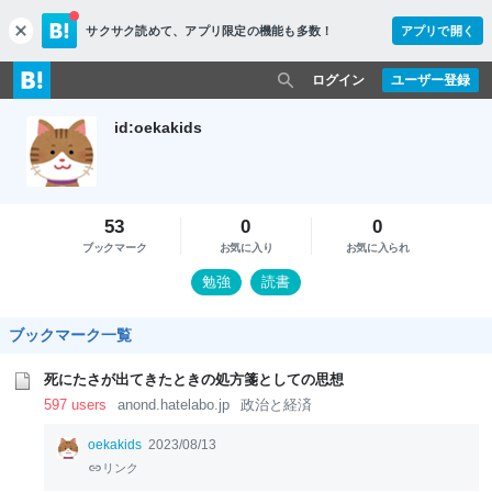
サクサク読めて、
アプリ限定の機能も多数！
アプリで開く
c
l
o
ログイン
ユーザー登録
s
e
id:oekakids
53
0
0
ブックマーク
お気に入り
お気に入られ
勉強
読書
ブックマーク一覧
死にたさが出てきたときの処方箋としての思想
597 users
anond.hatelabo.jp
政治と経済
oekakids
2023/08/13
リンク