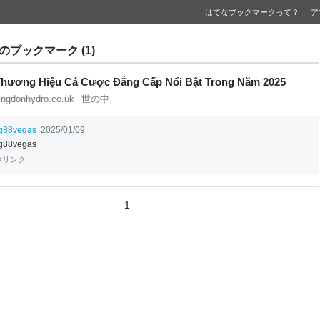
はてなブックマークって？
ア
asのブックマーク (1)
Thương Hiệu Cá Cược Đẳng Cấp Nổi Bật Trong Năm 2025
ingdonhydro.co.uk
世の中
g88vegas
2025/01/09
g88vegas
リンク
1