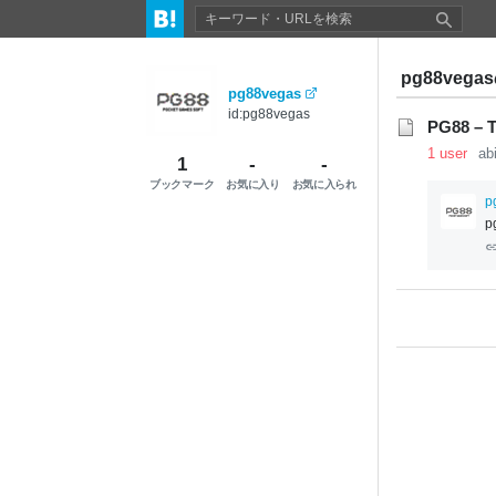
pg88veg
pg88vegas
id:pg88vegas
PG88 – 
1 user
ab
1
-
-
ブックマーク
お気に入り
お気に入られ
p
p