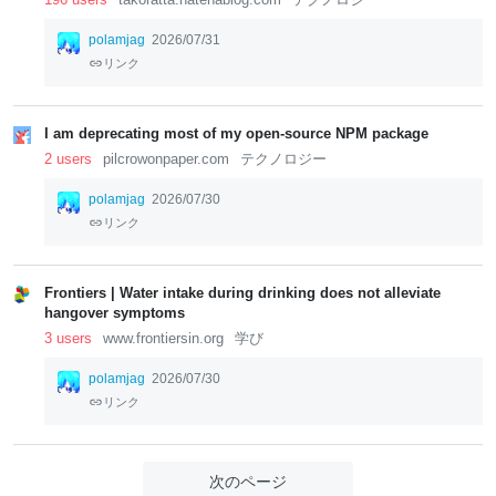
polamjag
2026/07/31
リンク
I am deprecating most of my open-source NPM package
2 users
pilcrowonpaper.com
テクノロジー
polamjag
2026/07/30
リンク
Frontiers | Water intake during drinking does not alleviate
hangover symptoms
3 users
www.frontiersin.org
学び
polamjag
2026/07/30
リンク
次のページ