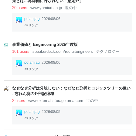
策とは…再稼働に許されない「想定外」
20 users
www.yomiuri.co.jp
世の中
polamjag
2026/08/06
リンク
事業価値と Engineering 2026年度版
161 users
speakerdeck.com/recruitengineers
テクノロジー
polamjag
2026/08/06
リンク
なぜなぜ分析は分岐しない：なぜなぜ分析とロジックツリーの違い
- 忘れん坊の外部記憶域
2 users
www.external-storage-area.com
世の中
polamjag
2026/08/05
リンク