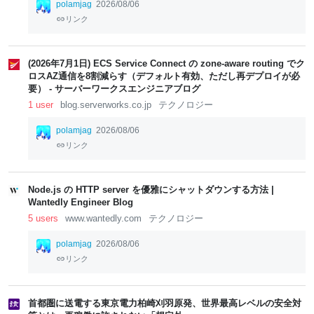
polamjag
2026/08/06
リンク
(2026年7月1日) ECS Service Connect の zone-aware routing でク
ロスAZ通信を8割減らす（デフォルト有効、ただし再デプロイが必
要） - サーバーワークスエンジニアブログ
1 user
blog.serverworks.co.jp
テクノロジー
polamjag
2026/08/06
リンク
Node.js の HTTP server を優雅にシャットダウンする方法 |
Wantedly Engineer Blog
5 users
www.wantedly.com
テクノロジー
polamjag
2026/08/06
リンク
首都圏に送電する東京電力柏崎刈羽原発、世界最高レベルの安全対