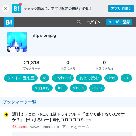
サクサク読めて、
アプリ限定の機能も多数！
アプリで開く
c
l
o
ログイン
ユーザー登録
s
e
id:polamjag
21,318
0
0
ブックマーク
お気に入り
お気に入られ
タイトル五七五
vj
keyboard
あとで読む
dmx
vst
bigquery
font
sigma
glitch
ブックマーク一覧
週刊ミラコロ〜NEXT1話トライアル〜 「まだサ終しないんです
か？」 わいまるいー | 週刊コロコロコミック
43 users
www.corocoro.jp
アニメとゲーム