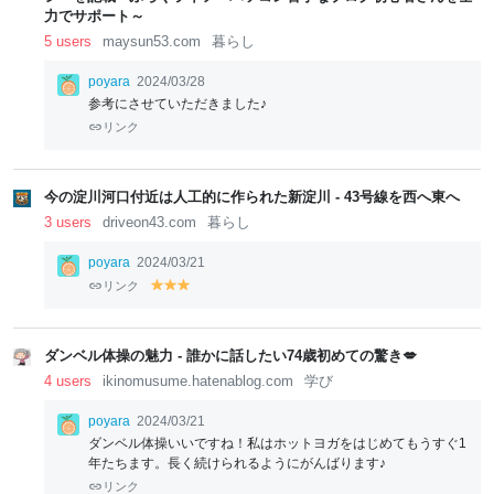
力でサポート～
5 users
maysun53.com
暮らし
poyara
2024/03/28
参考にさせていただきました♪
リンク
今の淀川河口付近は人工的に作られた新淀川 - 43号線を西へ東へ
3 users
driveon43.com
暮らし
poyara
2024/03/21
リンク
y
y
y
el
el
el
lo
lo
lo
w
w
w
ダンベル体操の魅力 - 誰かに話したい74歳初めての驚き💋
4 users
ikinomusume.hatenablog.com
学び
poyara
2024/03/21
ダンベル体操いいですね！私はホットヨガをはじめてもうすぐ1
年たちます。長く続けられるようにがんばります♪
リンク