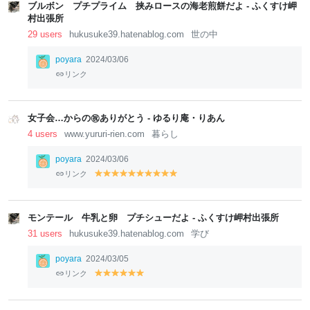
w
w
w
ブルボン プチプライム 挟みロースの海老煎餅だよ - ふくすけ岬
村出張所
29 users
hukusuke39.hatenablog.com
世の中
poyara
2024/03/06
リンク
女子会…からの㊗ありがとう - ゆるり庵・りあん
4 users
www.yururi-rien.com
暮らし
poyara
2024/03/06
リンク
y
y
y
y
y
y
y
y
y
y
el
el
el
el
el
el
el
el
el
el
lo
lo
lo
lo
lo
lo
lo
lo
lo
lo
w
w
w
w
w
w
w
w
w
w
モンテール 牛乳と卵 プチシューだよ - ふくすけ岬村出張所
31 users
hukusuke39.hatenablog.com
学び
poyara
2024/03/05
リンク
y
y
y
y
y
y
el
el
el
el
el
el
lo
lo
lo
lo
lo
lo