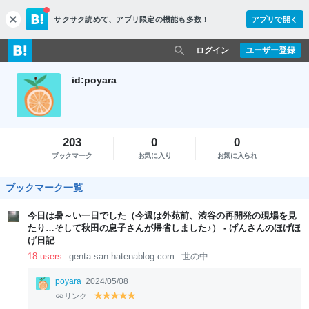
サクサク読めて、
アプリ限定の機能も多数！
アプリで開く
c
l
o
ログイン
ユーザー登録
s
e
id:poyara
203
0
0
ブックマーク
お気に入り
お気に入られ
ブックマーク一覧
今日は暑～い一日でした（今週は外苑前、渋谷の再開発の現場を見
たり…そして秋田の息子さんが帰省しました♪） - げんさんのほげほ
げ日記
18 users
genta-san.hatenablog.com
世の中
poyara
2024/05/08
リンク
y
y
y
y
y