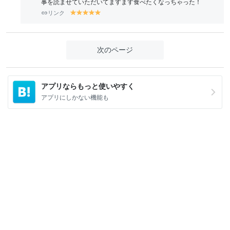
事を読ませていただいてますます食べたくなっちゃった！
リンク
y
y
y
y
y
el
el
el
el
el
lo
lo
lo
lo
lo
w
w
w
w
w
次のページ
アプリならもっと使いやすく
アプリにしかない機能も