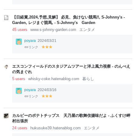
【日経賞,2024,予想,見解】 必見、負けない競馬!!, S-Johnny's -
Garden, レジまぐ競馬, - S-Johnny's Garden
45 users
www.s-johnny-garden.com
エンタメ
poyara
2024/03/21
リンク
y
y
y
el
el
el
lo
lo
lo
w
w
w
エスコンフィールドのスタジアムツアーと洋上風力視察 - のんべえ
の気まぐれ
5 users
whisky-coke.hatenablog.com
暮らし
poyara
2024/03/16
リンク
y
y
y
el
el
el
lo
lo
lo
w
w
w
カルビーのポテトチップス 天乃屋の歌舞伎揚味だよ - ふくすけ岬
村出張所
24 users
hukusuke39.hatenablog.com
エンタメ