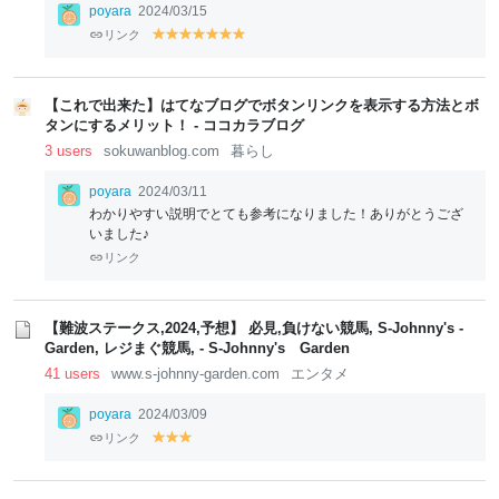
poyara
2024/03/15
リンク
y
y
y
y
y
y
y
el
el
el
el
el
el
el
lo
lo
lo
lo
lo
lo
lo
w
w
w
w
w
w
w
【これで出来た】はてなブログでボタンリンクを表示する方法とボ
タンにするメリット！ - ココカラブログ
3 users
sokuwanblog.com
暮らし
poyara
2024/03/11
わかりやすい説明でとても参考になりました！ありがとうござ
いました♪
リンク
【難波ステークス,2024,予想】 必見,負けない競馬, S-Johnny's -
Garden, レジまぐ競馬, - S-Johnny's Garden
41 users
www.s-johnny-garden.com
エンタメ
poyara
2024/03/09
リンク
y
y
y
el
el
el
lo
lo
lo