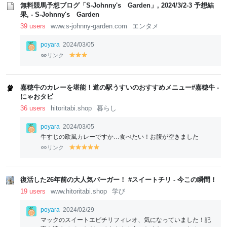
w
w
w
w
w
w
無料競馬予想ブログ「S-Johnny's Garden」, 2024/3/2-3 予想結
果, - S-Johnny's Garden
39 users
www.s-johnny-garden.com
エンタメ
poyara
2024/03/05
リンク
y
y
y
el
el
el
lo
lo
lo
w
w
w
嘉穂牛のカレーを堪能！道の駅うすいのおすすめメニュー#嘉穂牛 -
にゃおタビ
36 users
hitoritabi.shop
暮らし
poyara
2024/03/05
牛すじの欧風カレーですか…食べたい！お腹が空きました
リンク
y
y
y
y
y
el
el
el
el
el
lo
lo
lo
lo
lo
w
w
w
w
w
復活した26年前の大人気バーガー！ #スイートチリ - 今この瞬間！
19 users
www.hitoritabi.shop
学び
poyara
2024/02/29
マックのスイートエビチリフィレオ、気になっていました！記