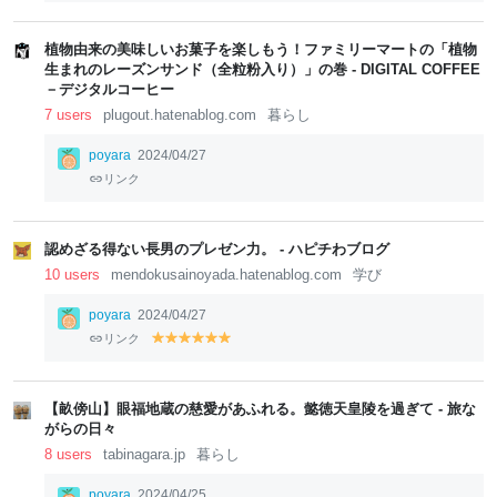
el
el
el
el
el
lo
lo
lo
lo
lo
w
w
w
w
w
植物由来の美味しいお菓子を楽しもう！ファミリーマートの「植物
生まれのレーズンサンド（全粒粉入り）」の巻 - DIGITAL COFFEE
－デジタルコーヒー
7 users
plugout.hatenablog.com
暮らし
poyara
2024/04/27
リンク
認めざる得ない長男のプレゼン力。 - ハピチわブログ
10 users
mendokusainoyada.hatenablog.com
学び
poyara
2024/04/27
リンク
y
y
y
y
y
y
el
el
el
el
el
el
lo
lo
lo
lo
lo
lo
w
w
w
w
w
w
【畝傍山】眼福地蔵の慈愛があふれる。懿徳天皇陵を過ぎて - 旅な
がらの日々
8 users
tabinagara.jp
暮らし
poyara
2024/04/25