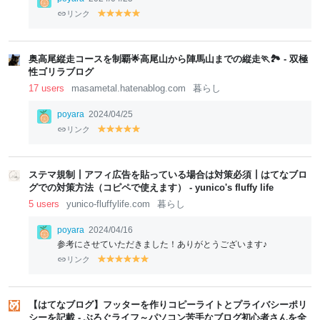
リンク
y
y
y
y
y
el
el
el
el
el
lo
lo
lo
lo
lo
w
w
w
w
w
奥高尾縦走コースを制覇🌟高尾山から陣馬山までの縦走🏃🏞️ - 双極
性ゴリラブログ
17 users
masametal.hatenablog.com
暮らし
poyara
2024/04/25
リンク
y
y
y
y
y
el
el
el
el
el
lo
lo
lo
lo
lo
w
w
w
w
w
ステマ規制┃アフィ広告を貼っている場合は対策必須┃はてなブロ
グでの対策方法（コピペで使えます） - yunico's fluffy life
5 users
yunico-fluffylife.com
暮らし
poyara
2024/04/16
参考にさせていただきました！ありがとうございます♪
リンク
y
y
y
y
y
y
el
el
el
el
el
el
lo
lo
lo
lo
lo
lo
w
w
w
w
w
w
【はてなブログ】フッターを作りコピーライトとプライバシーポリ
シーを記載 - ぶろぐライフ～パソコン苦手なブログ初心者さんを全