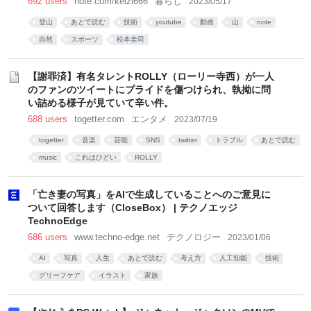
692 users
note.com/keizi666
暮らし
2023/05/17
登山
あとで読む
技術
youtube
動画
山
note
自然
スポーツ
松本圭司
【謝罪済】有名タレントROLLY（ローリー寺西）が一人
のファンのツイートにプライドを傷つけられ、執拗に問
い詰める様子が見ていて辛い件。
688 users
togetter.com
エンタメ
2023/07/19
togetter
音楽
芸能
SNS
twitter
トラブル
あとで読む
music
これはひどい
ROLLY
「亡き妻の写真」をAIで生成していることへのご意見に
ついて回答します（CloseBox） | テクノエッジ
TechnoEdge
686 users
www.techno-edge.net
テクノロジー
2023/01/06
AI
写真
人生
あとで読む
考え方
人工知能
技術
グリーフケア
イラスト
家族