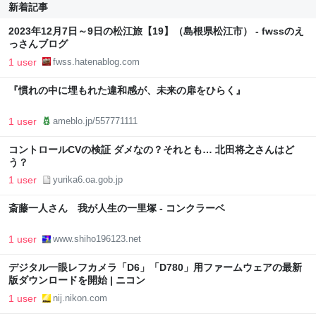
新着記事
2023年12月7日～9日の松江旅【19】（島根県松江市） - fwssのえ
っさんブログ
1 user
fwss.hatenablog.com
『慣れの中に埋もれた違和感が、未来の扉をひらく』
1 user
ameblo.jp/557771111
コントロールCVの検証 ダメなの？それとも… 北田将之さんはど
う？
1 user
yurika6.oa.gob.jp
斎藤一人さん 我が人生の一里塚 - コンクラーベ
1 user
www.shiho196123.net
デジタル一眼レフカメラ「D6」「D780」用ファームウェアの最新
版ダウンロードを開始 | ニコン
1 user
nij.nikon.com