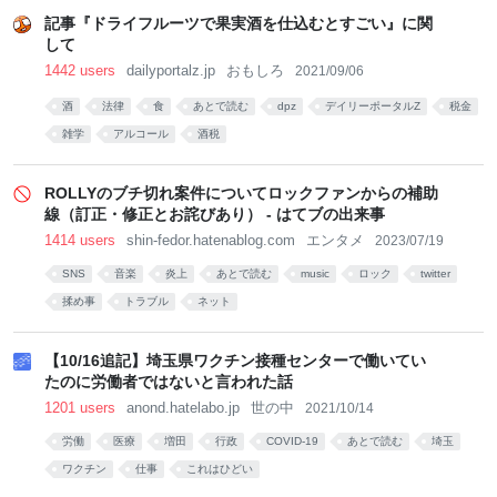
記事『ドライフルーツで果実酒を仕込むとすごい』に関
して
1442 users
dailyportalz.jp
おもしろ
2021/09/06
酒
法律
食
あとで読む
dpz
デイリーポータルZ
税金
雑学
アルコール
酒税
ROLLYのブチ切れ案件についてロックファンからの補助
線（訂正・修正とお詫びあり） - はてブの出来事
1414 users
shin-fedor.hatenablog.com
エンタメ
2023/07/19
SNS
音楽
炎上
あとで読む
music
ロック
twitter
揉め事
トラブル
ネット
【10/16追記】埼玉県ワクチン接種センターで働いてい
たのに労働者ではないと言われた話
1201 users
anond.hatelabo.jp
世の中
2021/10/14
労働
医療
増田
行政
COVID-19
あとで読む
埼玉
ワクチン
仕事
これはひどい