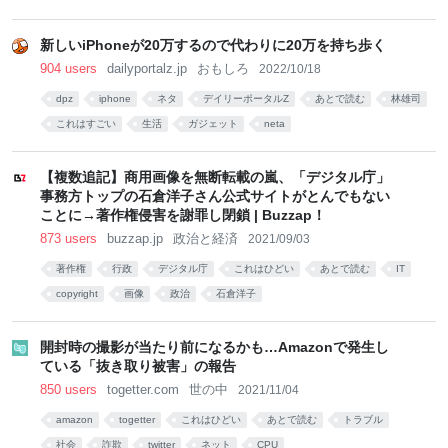
新しいiPhoneが20万するので代わりに20万を持ち歩く
904 users
dailyportalz.jp
おもしろ
2022/10/18
dpz
iphone
ネタ
デイリーポータルZ
あとで読む
林雄司
これはすごい
生活
ガジェット
neta
【複数追記】商用画像を無断転載の嵐、「デジタル庁」
事務方トップの石倉洋子さん公式サイトがとんでもない
ことに→著作権侵害を謝罪し閉鎖 | Buzzap！
873 users
buzzap.jp
政治と経済
2021/09/03
著作権
行政
デジタル庁
これはひどい
あとで読む
IT
copyright
画像
政治
石倉洋子
開封時の撮影が当たり前になるかも…Amazonで発生し
ている「抜き取り被害」の報告
850 users
togetter.com
世の中
2021/11/04
amazon
togetter
これはひどい
あとで読む
トラブル
社会
詐欺
twitter
ネット
CPU