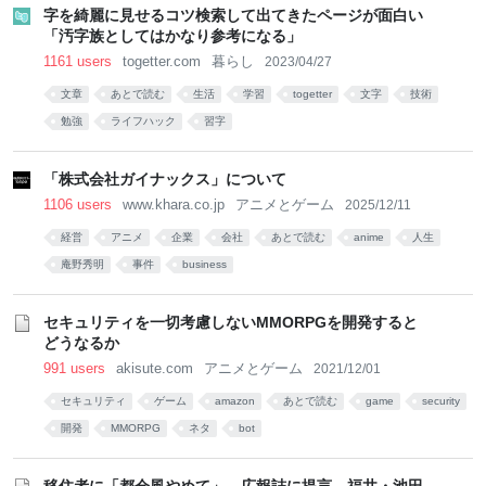
字を綺麗に見せるコツ検索して出てきたページが面白い
「汚字族としてはかなり参考になる」
1161 users
togetter.com
暮らし
2023/04/27
文章
あとで読む
生活
学習
togetter
文字
技術
勉強
ライフハック
習字
「株式会社ガイナックス」について
1106 users
www.khara.co.jp
アニメとゲーム
2025/12/11
経営
アニメ
企業
会社
あとで読む
anime
人生
庵野秀明
事件
business
セキュリティを一切考慮しないMMORPGを開発すると
どうなるか
991 users
akisute.com
アニメとゲーム
2021/12/01
セキュリティ
ゲーム
amazon
あとで読む
game
security
開発
MMORPG
ネタ
bot