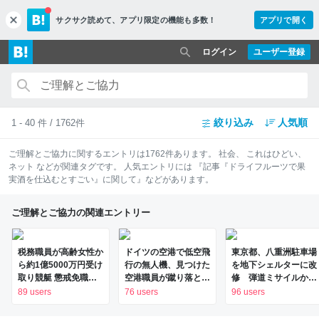
サクサク読めて、
アプリ限定の機能も多数！
アプリで開く
c
l
o
ログイン
ユーザー登録
s
e
絞り込み
人気順
1 - 40 件 / 1762件
ご理解とご協力
に関するエントリは
1762
件あります。
社会
、
これはひどい
、
ネット
などが関連タグです。 人気エントリには
『記事『ドライフルーツで果
実酒を仕込むとすごい』に関して』
などがあります。
ご理解とご協力の関連エントリー
税務職員が高齢女性か
ドイツの空港で低空飛
東京都、八重洲駐車場
ら約1億5000万円受け
行の無人機、見つけた
を地下シェルターに改
取り競艇 懲戒免職に |
空港職員が蹴り落と
修 弾道ミサイルから
NHKニュース
す…積んでいたのは高
避難 - 日本経済新聞
89 users
76 users
96 users
性能プラスチック爆弾