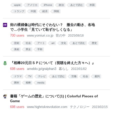
apple
アメリカ
iPhone
政治
あとで読む
米国
トランプ
中国
経済
関税
街の裸婦像は時代にそぐわない？ 撤去の動き、各地
で…小学生「見ていて恥ずかしくなる」
700 users
www.yomiuri.co.jp
世の中
2025/08/18
芸術
社会
アート
art
文化
あとで読む
歴史
美術
男女
平和
『相棒20元日ＳＰについて（視聴を終えた方々へ）』
698 users
ameblo.jp/gralphan3
暮らし
2022/01/02
ドラマ
TV
テレビ
あとで読む
労働
社会
裁判
脚本
相棒
media
書籍「ゲームの歴史」について(1) | Colorful Pieces of
Game
698 users
www.highriskrevolution.com
テクノロジー
2023/02/15