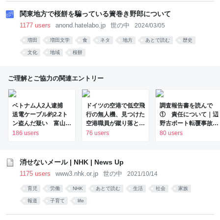
関東地方で桜餅を騙っている簀巻き野郎について
1177 users
anond.hatelabo.jp
世の中
2024/03/05
増田
増田文学
食
ネタ
地方
あとで読む
歴史
文化
地域
桜餅
ご理解とご協力の関連エントリー
ベトナム人2人逮捕
ドイツの空港で低空飛
調査報告書を読んで
送電ケーブル約2.2ト
行の無人機、見つけた
① 責任について｜辺
ン盗んだ疑い 富山県
空港職員が蹴り落と
野古ボート転覆事故遺
（2026年8月7日掲
す…積んでいたのは高
族メモ
186 users
76 users
80 users
載）｜KNB NEWS
性能プラスチック爆弾
NNN
消せないメール | NHK | News Up
1175 users
www3.nhk.or.jp
世の中
2021/10/14
育児
労働
NHK
あとで読む
生活
社会
家族
報道
子育て
life