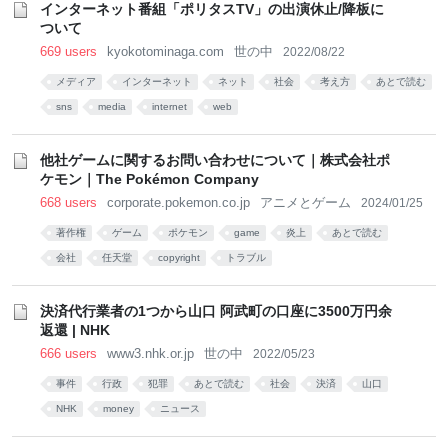
インターネット番組「ポリタスTV」の出演休止/降板に
ついて
669 users
kyokotominaga.com
世の中
2022/08/22
メディア
インターネット
ネット
社会
考え方
あとで読む
sns
media
internet
web
他社ゲームに関するお問い合わせについて｜株式会社ポ
ケモン｜The Pokémon Company
668 users
corporate.pokemon.co.jp
アニメとゲーム
2024/01/25
著作権
ゲーム
ポケモン
game
炎上
あとで読む
会社
任天堂
copyright
トラブル
決済代行業者の1つから山口 阿武町の口座に3500万円余
返還 | NHK
666 users
www3.nhk.or.jp
世の中
2022/05/23
事件
行政
犯罪
あとで読む
社会
決済
山口
NHK
money
ニュース