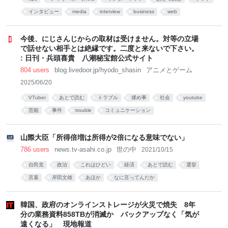
インタビュー
media
interview
business
web
今後、にじさんじからの取材は受けません。対等の立場
で話せない相手とは絶縁です。二度と来ないで下さい。
: 日刊・兵頭喜貴 八潮秘宝館公式サイト
804 users
blog.livedoor.jp/hyodo_shasin
アニメとゲーム
2025/06/20
VTuber
あとで読む
トラブル
揉め事
社会
youtube
芸能
事件
trouble
コミュニケーション
山際大臣「所得倍増は所得が2倍になる意味でない」
786 users
news.tv-asahi.co.jp
世の中
2021/10/15
自民党
政治
これはひどい
経済
あとで読む
選挙
言葉
岸田文雄
あほか
なに言ってんだか
韓国、政府のオンラインストレージが火災で焼失 8年
分の業務資料858TBが消滅か バックアップなく「気が
遠くなる」 現地報道