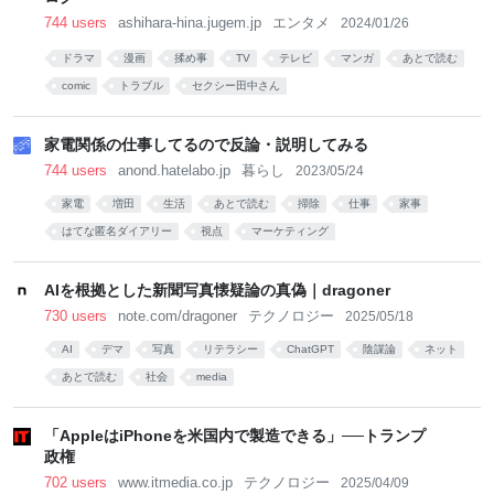
744 users
ashihara-hina.jugem.jp
エンタメ
2024/01/26
ドラマ
漫画
揉め事
TV
テレビ
マンガ
あとで読む
comic
トラブル
セクシー田中さん
家電関係の仕事してるので反論・説明してみる
744 users
anond.hatelabo.jp
暮らし
2023/05/24
家電
増田
生活
あとで読む
掃除
仕事
家事
はてな匿名ダイアリー
視点
マーケティング
AIを根拠とした新聞写真懐疑論の真偽｜dragoner
730 users
note.com/dragoner
テクノロジー
2025/05/18
AI
デマ
写真
リテラシー
ChatGPT
陰謀論
ネット
あとで読む
社会
media
「AppleはiPhoneを米国内で製造できる」──トランプ
政権
702 users
www.itmedia.co.jp
テクノロジー
2025/04/09