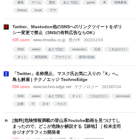
書籍
ゲーム
歴史
あとで読む
game
本
岩崎夏海
history
book
デマ
Twitter、Mastodon他のSNSへのリンクツイートをポリ
シー変更で禁止（SNSの有料広告ならOK）
695 users
www.itmedia.co.jp
世の中
2022/12/19
SNS
twitter
あとで読む
mastodon
広告
これはひどい
ネット
表現規制
アカウント
表現の自由
「Twitter」名称廃止、マスク氏お気に入りの「X」へ。
鳥も解雇 | テクノエッジ TechnoEdge
694 users
www.techno-edge.net
テクノロジー
2023/07/24
SNS
twitter
あとで読む
ネット
これはひどい
elonmusk
企業
IT
ネタ
マスク
[無料]危険情報満載の登山系Youtube動画を見つけてし
まったので、どこが危険か解説する【跡地】｜松本圭司
@ジオグラフィカ開発者