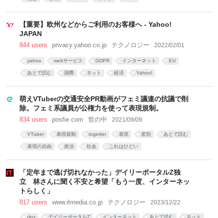
【重要】欧州などからご利用のお客様へ - Yahoo!
JAPAN
844 users
privacy.yahoo.co.jp
テクノロジー
2022/02/01
yahoo
webサービス
GDPR
インターネット
EU
あとで読む
国際
ネット
経済
Yahoo!
萌えVTuberの交通安全PR動画がフェミ議連の抗議で削
除。フェミ系議員が公権力を使って表現規制。
834 users
posfie.com
世の中
2021/09/09
VTuber
表現規制
togetter
表現
差別
あとで読む
表現の自由
政治
社会
これはひどい
「定年まで逃げ切れなかった」デイリーポータルZ独
立 林さんに聞く不安と希望「もう一度、インターネッ
トらしく」
817 users
www.itmedia.co.jp
テクノロジー
2023/12/22
dpz
デイリーポータルZ
インターネット
あとで読む
ネット