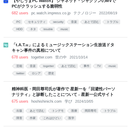
【やじうまPC Watch】 ジャネット・ジャクソンのMVで
PCがクラッシュする脆弱性
682 users
pc.watch.impress.co.jp
テクノロジー
2022/08/19
PC
セキュリティ
security
音楽
あとで読む
トラブル
HDD
ネタ
trouble
music
「t.A.T.u」によるミュージックステーション生放送ドタ
キャン事件の真相について
678 users
togetter.com
世の中
2021/10/14
芸能
音楽
togetter
あとで読む
事件
TV
music
twitter
ロシア
歴史
精神科医・岡田尊司氏が著作で 星新一を「回避性パーソ
ナリティ」と診断したことについて - 星新一公式サイト
675 users
hoshishinichi.com
学び
2024/10/05
出版
あとで読む
トンデモ
医療
岡田尊司
トラブル
障害
作家
これはひどい
医学