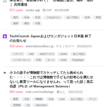
移住者に「都会風やめて」 広報誌に提言、福井・池田
｜ 共同通信
972 users
nordot.app
世の中
2023/02/08
地方
社会
生活
これはひどい
あとで読む
文化
田舎
福井
移住
行政
TechCrunch Japanおよびエンガジェット日本版 終了
のお知らせ
929 users
www.beboundless.jp
テクノロジー
2022/02/15
メディア
web
webサービス
media
あとで読む
インターネット
日本
ネット
news
Engadget
小３の息子が博物館でスケッチしてたら咎められ
た・・・・・これでは博物館で子どもの好奇心を満たせ
ないし教育ツールになりませんわ、って思った話｜高広
伯彦（Ph.D. of Management Science）
904 users
note.com/mediologic
暮らし
2021/11/22
教育
文化
博物館
社会
note
あとで読む
アート
美術館
art
education