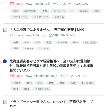
779 users
www.itmedia.co.jp
テクノロジー
2025/10/07
韓国
あとで読む
事故
ストレージ
IT
security
政治
セキュリティ
バックアップ
システム
「人工地震ではありません」 専門家が解説 | NHK
777 users
www3.nhk.or.jp
世の中
2022/03/17
地震
デマ
科学
災害
トンデモ
NHK
あとで読む
SNS
science
ニュース
北海道猟友会がヒグマ駆除拒否へ 全71支部に通知検
討 猟銃所持許可取り消し訴訟の高裁敗訴受け：北海道
新聞デジタル
748 users
www.hokkaido-np.co.jp
世の中
2024/11/14
北海道
裁判
社会
動物
警察
行政
あとで読む
司法
地域
これはひどい
ドラマ『セクシー田中さん』について | 芦原妃名子 ブ
ログ